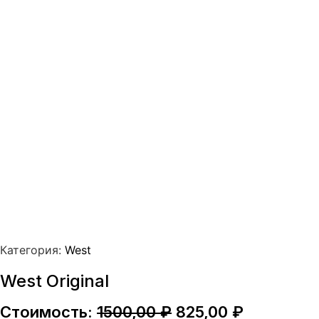
Категория:
West
West Original
Первоначальная
Текущая
Стоимость:
1500,00
₽
825,00
₽