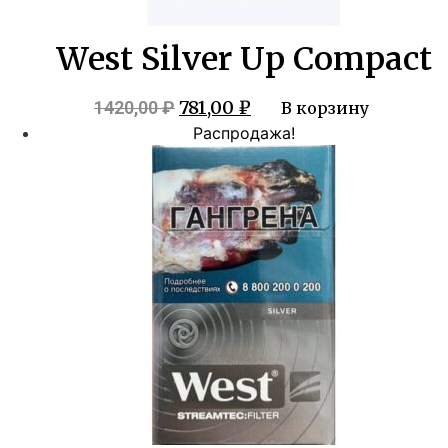
West Silver Up Compact
Первоначальная
Текущая
781,00
₽
1420,00
₽
В корзину
цена
цена:
Распродажа!
составляла
781,00 ₽.
1420,00 ₽.