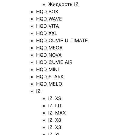
Жидкость IZI
HQD BOX
HQD WAVE
HQD VITA
HQD XXL
HQD CUVIE ULTIMATE
HQD MEGA
HQD NOVA
HQD CUVIE AIR
HQD MINI
HQD STARK
HQD MELO
IZI
IZI XS
IZI LIT
IZI MAX
IZI X8
IZI X3
IZI XL