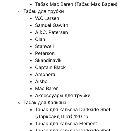
Табак Mac Baren (Табак Мак Барен)
Табак для трубки
W.O.Larsen
Samuel Gawith
A.&C. Petersen
Clan
Stanwell
Peterson
Skandinavik
Captain Black
Amphora
Alsbo
Mac Baren
Аксессуары для трубки
Табак для Кальяна
Табак для кальяна Darkside Shot
(Дарксайд Шот) 120 гр
Табак для кальяна Element
Табак для кальяна Darkside Shot