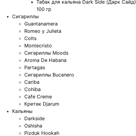
Табак для кальяна Dark Side (Дарк Сайд)
100 гр
Сигариллы
Guantanamera
Romeo y Julieta
Colts
Montecristo
Сигариллы Moods
Aroma De Habana
Partagas
Сигариллы Bucanero
Cariba
Cohiba
Cafe Creme
Кретек Djarum
Кальяны
Darkside
Oshisha
Pizduk Hookah