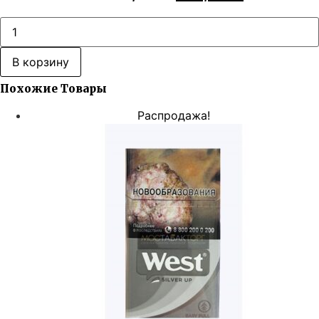
цена
цена:
составляла
825,00 ₽.
Количество
товара
1500,00 ₽.
West
Original
В корзину
Похожие Товары
Распродажа!