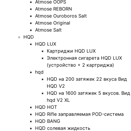
Atmose OOPS
Atmose REBORN
Atmose Ouroboros Salt
Atmose Original
Atmose Salt
HQD
HQD LUX
Картриджи HQD LUX
Электронная сигарета HQD LUX
(устройство + 2 картриджа)
hqd
HQD на 200 затяжек 22 вкуса Вид
HQD V2
HQD на 1600 затяжек 5 вкусов. Вид
hqd V2 XL
HQD HOT
HQD Rifle заправляемая POD-система
HQD BANG
HQD солевая жидкость