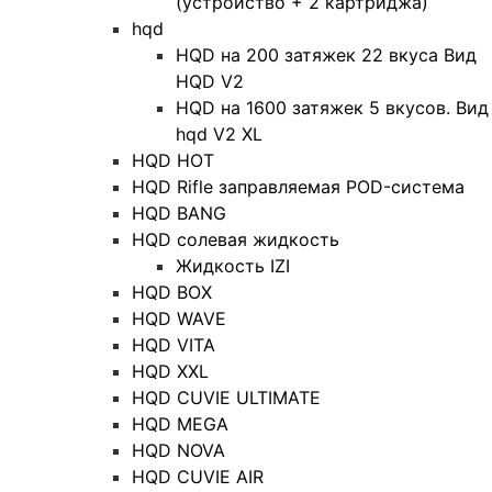
(устройство + 2 картриджа)
hqd
HQD на 200 затяжек 22 вкуса Вид
HQD V2
HQD на 1600 затяжек 5 вкусов. Вид
hqd V2 XL
HQD HOT
HQD Rifle заправляемая POD-система
HQD BANG
HQD солевая жидкость
Жидкость IZI
HQD BOX
HQD WAVE
HQD VITA
HQD XXL
HQD CUVIE ULTIMATE
HQD MEGA
HQD NOVA
HQD CUVIE AIR