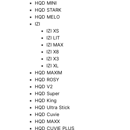
HQD MINI
HQD STARK
HQD MELO
IZI
IZI XS
IZI LIT
IZI MAX
IZI X8
IZI X3
IZI XL
HQD MAXIM
HQD ROSY
HQD V2
HQD Super
HQD King
HQD Ultra Stick
HQD Cuvie
HQD MAXX
HQD CUVIE PLUS