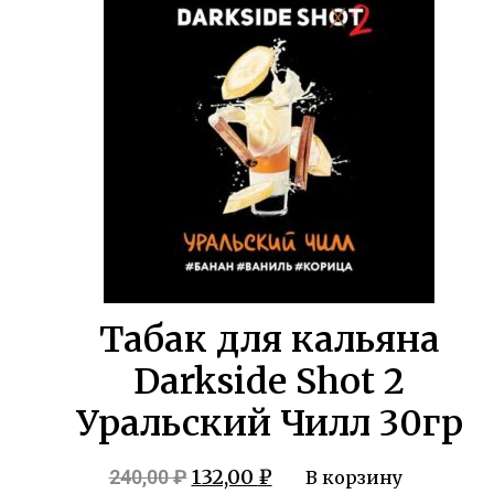
Табак для кальяна
Darkside Shot 2
Уральский Чилл 30гр
Первоначальная
Текущая
132,00
₽
240,00
₽
В корзину