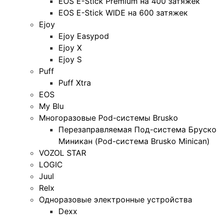
EOS E-Stick Premium на 400 затяжек
EOS E-Stick WIDE на 600 затяжек
Ejoy
Ejoy Easypod
Ejoy X
Ejoy S
Puff
Puff Xtra
EOS
My Blu
Многоразовые Pod-системы Brusko
Перезаправляемая Под-система Бруско
Миникан (Pod-система Brusko Minican)
VOZOL STAR
LOGIC
Juul
Relx
Одноразовые электронные устройства
Dexx