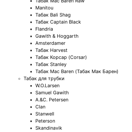
Табак Mac Baren Raw
Manitou
Табак Bali Shag
Табак Captain Black
Flandria
Gawith & Hoggarth
Amsterdamer
Табак Harvest
Табак Корсар (Corsar)
Табак Stanley
Табак Mac Baren (Табак Мак Барен)
Табак для трубки
W.O.Larsen
Samuel Gawith
A.&C. Petersen
Clan
Stanwell
Peterson
Skandinavik