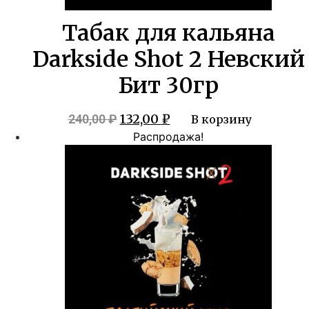
Табак для кальяна
Darkside Shot 2 Невский
Бит 30гр
Первоначальная
Текущая
132,00
₽
240,00
₽
В корзину
цена
цена:
Распродажа!
составляла
132,00 ₽.
240,00 ₽.