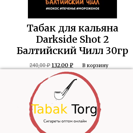
Табак для кальяна
Darkside Shot 2
Балтийский Чилл 30гр
Первоначальная
Текущая
132,00
₽
240,00
₽
В корзину
цена
цена:
составляла
132,00 ₽.
240,00 ₽.