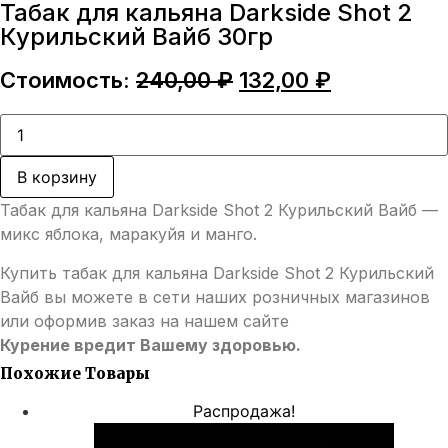
Табак для кальяна Darkside Shot 2
Курильский Вайб 30гр
Первоначальная
Текущая
Стоимость:
240,00
₽
132,00
₽
цена
цена:
составляла
132,00 ₽.
Количество
товара
240,00 ₽.
Табак
для
В корзину
кальяна
Darkside
Табак для кальяна Darkside Shot 2 Курильский Вайб —
Shot
2
микс яблока, маракуйя и манго.
Курильский
Вайб
Купить табак для кальяна Darkside Shot 2 Курильский
30гр
Вайб вы можете в сети наших розничных магазинов
или оформив заказ на нашем сайте
Курение вредит Вашему здоровью.
Похожие Товары
Распродажа!