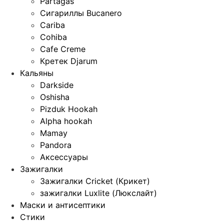
Partagas
Сигариллы Bucanero
Cariba
Cohiba
Cafe Creme
Кретек Djarum
Кальяны
Darkside
Oshisha
Pizduk Hookah
Alpha hookah
Mamay
Pandora
Аксессуары
Зажигалки
Зажигалки Cricket (Крикет)
зажигалки Luxlite (Люкслайт)
Маски и антисептики
Стики