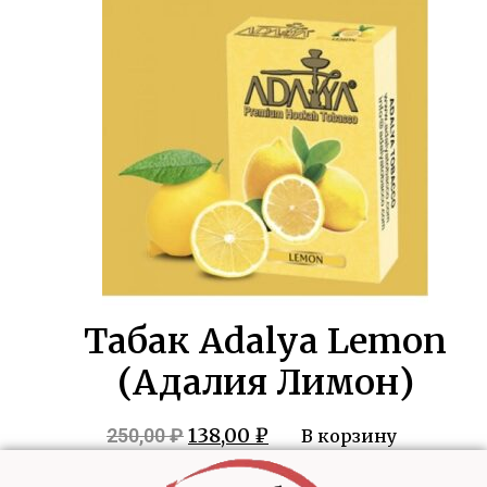
250,00 ₽.
Табак Adalya Lemon
(Адалия Лимон)
Первоначальная
Текущая
138,00
₽
250,00
₽
В корзину
цена
цена: