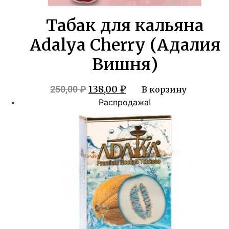
Табак для кальяна
Adalya Cherry (Адалия
Вишня)
Первоначальная
Текущая
138,00
₽
250,00
₽
В корзину
цена
цена:
Распродажа!
составляла
138,00 ₽.
250,00 ₽.