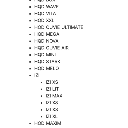
HQD WAVE
HQD VITA
HQD XXL
HQD CUVIE ULTIMATE
HQD MEGA
HQD NOVA
HQD CUVIE AIR
HQD MINI
HQD STARK
HQD MELO
IZI
IZI XS
IZI LIT
IZI MAX
IZI X8
IZI X3
IZI XL
HQD MAXIM