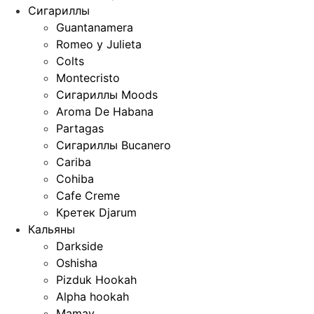
Сигариллы
Guantanamera
Romeo y Julieta
Colts
Montecristo
Сигариллы Moods
Aroma De Habana
Partagas
Сигариллы Bucanero
Cariba
Cohiba
Cafe Creme
Кретек Djarum
Кальяны
Darkside
Oshisha
Pizduk Hookah
Alpha hookah
Mamay