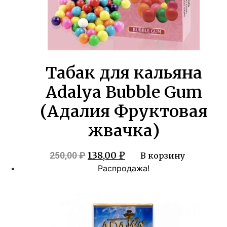
Табак для кальяна
Adalya Bubble Gum
(Адалия Фруктовая
жвачка)
Первоначальная
Текущая
138,00
₽
250,00
₽
В корзину
цена
цена:
Распродажа!
составляла
138,00 ₽.
250,00 ₽.