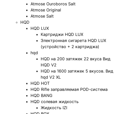
Atmose Ouroboros Salt
Atmose Original
Atmose Salt
HQD
HQD LUX
Картриджи HQD LUX
Электронная сигарета HQD LUX
(устройство + 2 картриджа)
hqd
HQD на 200 затяжек 22 вкуса Вид
HQD V2
HQD на 1600 затяжек 5 вкусов. Вид
hqd V2 XL
HQD HOT
HQD Rifle заправляемая POD-система
HQD BANG
HQD солевая жидкость
Жидкость IZI
HQD BOX