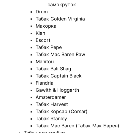
самокруток
Drum
Табак Golden Virginia
Махорка
Klan
Escort
Табак Pepe
Табак Mac Baren Raw
Manitou
Табак Bali Shag
Табак Captain Black
Flandria
Gawith & Hoggarth
Amsterdamer
Табак Harvest
Табак Корсар (Corsar)
Табак Stanley
Табак Mac Baren (Табак Мак Барен)
Табак для трубки