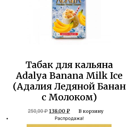
Табак для кальяна
Adalya Banana Milk Ice
(Адалия Ледяной Банан
с Молоком)
Первоначальная
Текущая
138,00
₽
250,00
₽
В корзину
цена
цена:
Распродажа!
составляла
138,00 ₽.