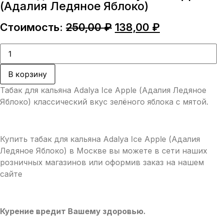
(Адалия Ледяное Яблоко)
Первоначальная
Текущая
Стоимость:
250,00
₽
138,00
₽
цена
цена:
составляла
138,00 ₽.
Количество
товара
250,00 ₽.
Табак
для
В корзину
кальяна
Adalya
Табак для кальяна Adalya Ice Apple (Адалия Ледяное
Ice
Apple
Яблоко) классический вкус зелёного яблока с мятой.
(Адалия
Ледяное
Яблоко)
Купить табак для кальяна Adalya Ice Apple (Адалия
Ледяное Яблоко) в Москве вы можете в сети наших
розничных магазинов или оформив заказ на нашем
сайте
Курение вредит Вашему здоровью.