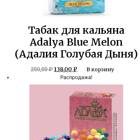
Табак для кальяна
Adalya Blue Melon
(Адалия Голубая Дыня)
Первоначальная
Текущая
138,00
₽
250,00
₽
В корзину
цена
цена:
Распродажа!
составляла
138,00 ₽.
250,00 ₽.