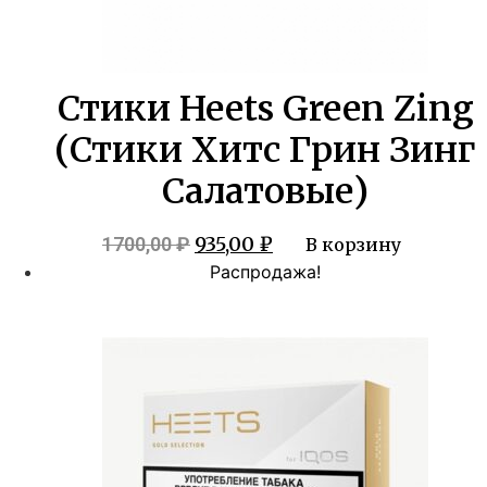
Стики Heets Green Zing
(Стики Хитс Грин Зинг
Салатовые)
Первоначальная
Текущая
935,00
₽
1700,00
₽
В корзину
цена
цена:
Распродажа!
составляла
935,00 ₽.
1700,00 ₽.