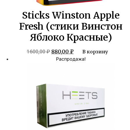
Sticks Winston Apple
Fresh (стики Винстон
Яблоко Красные)
Первоначальная
Текущая
880,00
₽
1600,00
₽
В корзину
цена
цена:
Распродажа!
составляла
880,00 ₽.
1600,00 ₽.