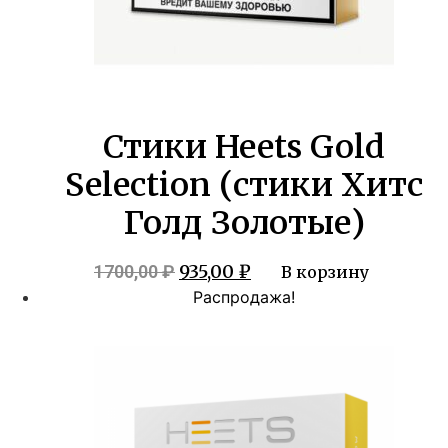
Стики Heets Gold
Selection (стики Хитс
Голд Золотые)
Первоначальная
Текущая
935,00
₽
1700,00
₽
В корзину
цена
цена:
Распродажа!
составляла
935,00 ₽.
1700,00 ₽.