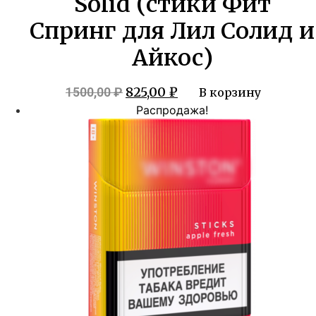
Solid (стики Фит
Спринг для Лил Солид и
Айкос)
Первоначальная
Текущая
825,00
₽
1500,00
₽
В корзину
цена
цена:
Распродажа!
составляла
825,00 ₽.
1500,00 ₽.