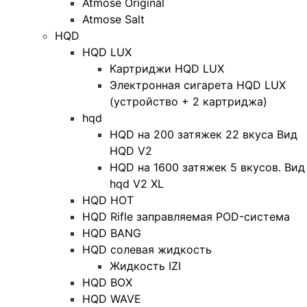
Atmose Original
Atmose Salt
HQD
HQD LUX
Картриджи HQD LUX
Электронная сигарета HQD LUX
(устройство + 2 картриджа)
hqd
HQD на 200 затяжек 22 вкуса Вид
HQD V2
HQD на 1600 затяжек 5 вкусов. Вид
hqd V2 XL
HQD HOT
HQD Rifle заправляемая POD-система
HQD BANG
HQD солевая жидкость
Жидкость IZI
HQD BOX
HQD WAVE