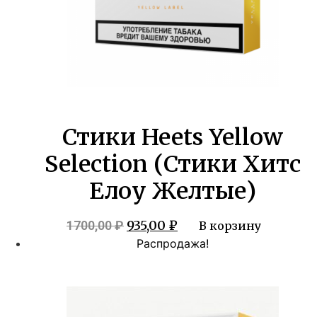
Стики Heets Yellow
Selection (Стики Хитс
Елоу Желтые)
Первоначальная
Текущая
935,00
₽
1700,00
₽
В корзину
цена
цена:
Распродажа!
составляла
935,00 ₽.
1700,00 ₽.