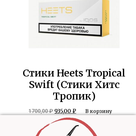
Стики Heets Tropical
Swift (Стики Хитс
Тропик)
Первоначальная
Текущая
935,00
₽
1700,00
₽
В корзину
цена
цена:
составляла
935,00 ₽.
1700,00 ₽.