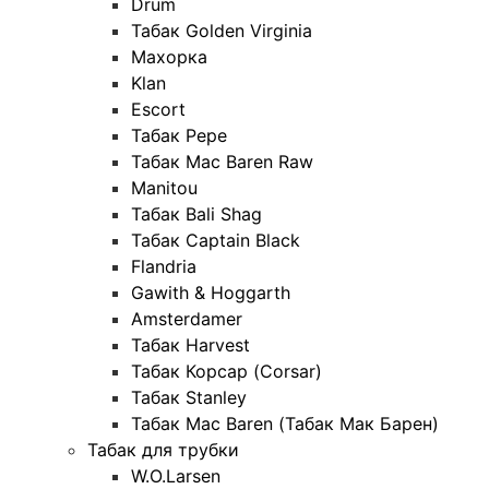
Drum
Табак Golden Virginia
Махорка
Klan
Escort
Табак Pepe
Табак Mac Baren Raw
Manitou
Табак Bali Shag
Табак Captain Black
Flandria
Gawith & Hoggarth
Amsterdamer
Табак Harvest
Табак Корсар (Corsar)
Табак Stanley
Табак Mac Baren (Табак Мак Барен)
Табак для трубки
W.O.Larsen