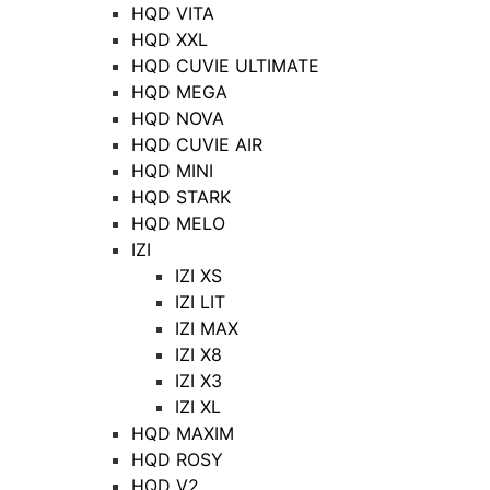
HQD VITA
HQD XXL
HQD CUVIE ULTIMATE
HQD MEGA
HQD NOVA
HQD CUVIE AIR
HQD MINI
HQD STARK
HQD MELO
IZI
IZI XS
IZI LIT
IZI MAX
IZI X8
IZI X3
IZI XL
HQD MAXIM
HQD ROSY
HQD V2