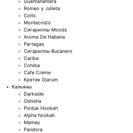
Guantanamera
Romeo y Julieta
Colts
Montecristo
Сигариллы Moods
Aroma De Habana
Partagas
Сигариллы Bucanero
Cariba
Cohiba
Cafe Creme
Кретек Djarum
Кальяны
Darkside
Oshisha
Pizduk Hookah
Alpha hookah
Mamay
Pandora