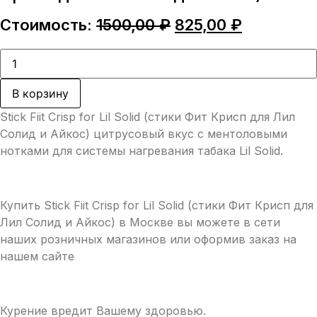
Первоначальная
Текущая
Стоимость:
1500,00
₽
825,00
₽
цена
цена:
составляла
825,00 ₽.
Количество
товара
1500,00 ₽.
Stick
Fiit
В корзину
Crisp
for
Stick Fiit Crisp for Lil Solid (стики Фит Крисп для Лил
Lil
Solid
Солид и Айкос) цитрусовый вкус с ментоловыми
(стики
нотками для системы нагревания табака Lil Solid.
Фит
Крисп
для
Лил
Солид
Купить Stick Fiit Crisp for Lil Solid (стики Фит Крисп для
и
Лил Солид и Айкос) в Москве вы можете в сети
Айкос)
наших розничных магазинов или оформив заказ на
нашем сайте
Курение вредит Вашему здоровью.