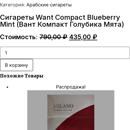
Категория:
Арабские сигареты
Сигареты Want Compact Blueberry
Mint (Вант Компакт Голубика Мята)
Первоначальная
Текущая
Стоимость:
790,00
₽
435,00
₽
цена
цена:
составляла
435,00 ₽.
Количество
товара
790,00 ₽.
Сигареты
Want
В корзину
Compact
Blueberry
Похожие Товары
Mint
(Вант
Компакт
Распродажа!
Голубика
Мята)