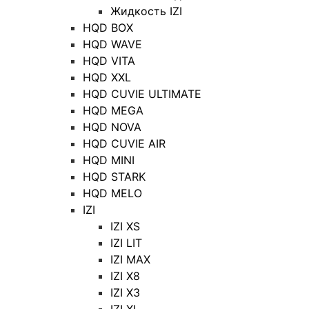
Жидкость IZI
HQD BOX
HQD WAVE
HQD VITA
HQD XXL
HQD CUVIE ULTIMATE
HQD MEGA
HQD NOVA
HQD CUVIE AIR
HQD MINI
HQD STARK
HQD MELO
IZI
IZI XS
IZI LIT
IZI MAX
IZI X8
IZI X3
IZI XL