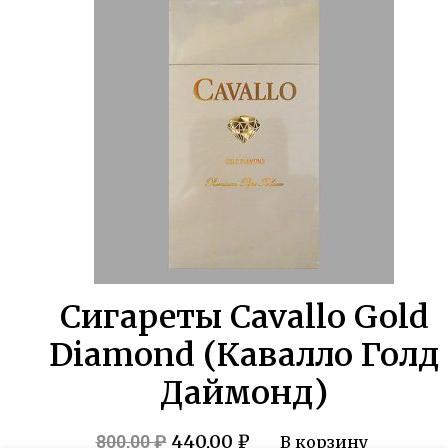
780,00 ₽.
Сигареты Cavallo Gold
Diamond (Кавалло Голд
Даймонд)
Первоначальная
Текущая
440,00
₽
800,00
₽
В корзину