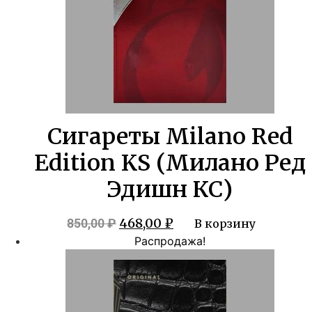
Сигареты Milano Red
Edition KS (Милано Ред
Эдишн КС)
Первоначальная
Текущая
468,00
₽
850,00
₽
В корзину
цена
цена:
Распродажа!
составляла
468,00 ₽.
850,00 ₽.