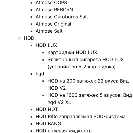
Atmose OOPS
Atmose REBORN
Atmose Ouroboros Salt
Atmose Original
Atmose Salt
HQD
HQD LUX
Картриджи HQD LUX
Электронная сигарета HQD LUX
(устройство + 2 картриджа)
hqd
HQD на 200 затяжек 22 вкуса Вид
HQD V2
HQD на 1600 затяжек 5 вкусов. Вид
hqd V2 XL
HQD HOT
HQD Rifle заправляемая POD-система
HQD BANG
HQD солевая жидкость