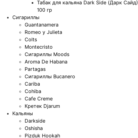
Табак для кальяна Dark Side (Дарк Сайд)
100 гр
Сигариллы
Guantanamera
Romeo y Julieta
Colts
Montecristo
Сигариллы Moods
Aroma De Habana
Partagas
Сигариллы Bucanero
Cariba
Cohiba
Cafe Creme
Кретек Djarum
Кальяны
Darkside
Oshisha
Pizduk Hookah