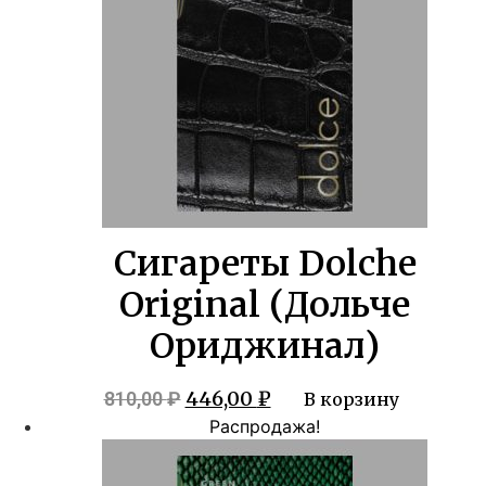
Сигареты Dolche
Original (Дольче
Ориджинал)
Первоначальная
Текущая
446,00
₽
810,00
₽
В корзину
цена
цена:
Распродажа!
составляла
446,00 ₽.
810,00 ₽.