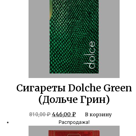
Сигареты Dolche Green
(Дольче Грин)
Первоначальная
Текущая
446,00
₽
810,00
₽
В корзину
цена
цена:
Распродажа!
составляла
446,00 ₽.