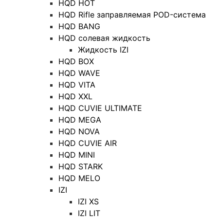
HQD HOT
HQD Rifle заправляемая POD-система
HQD BANG
HQD солевая жидкость
Жидкость IZI
HQD BOX
HQD WAVE
HQD VITA
HQD XXL
HQD CUVIE ULTIMATE
HQD MEGA
HQD NOVA
HQD CUVIE AIR
HQD MINI
HQD STARK
HQD MELO
IZI
IZI XS
IZI LIT