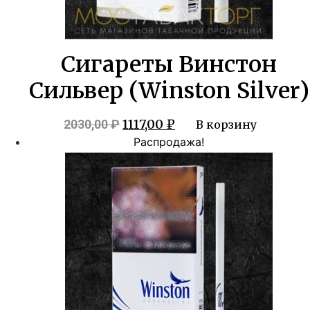
Сигареты Винстон
Сильвер (Winston Silver)
Первоначальная
Текущая
1117,00
₽
2030,00
₽
В корзину
цена
цена:
Распродажа!
составляла
1117,00 ₽.
2030,00 ₽.