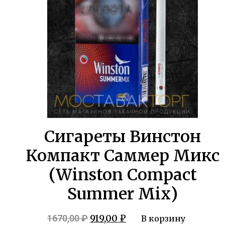
Сигареты Винстон
Компакт Саммер Микс
(Winston Compact
Summer Mix)
Первоначальная
Текущая
919,00
₽
1670,00
₽
В корзину