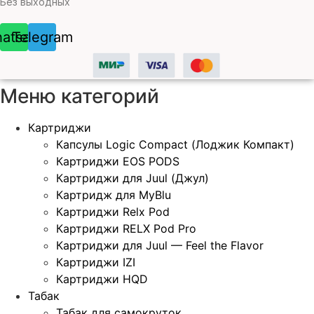
Без выходных
atsapp
Telegram
Меню категорий
Картриджи
Капсулы Logic Compact (Лоджик Компакт)
Картриджи EOS PODS
Картриджи для Juul (Джул)
Картридж для MyBlu
Картриджи Relx Pod
Картриджи RELX Pod Pro
Картриджи для Juul — Feel the Flavor
Картриджи IZI
Картриджи HQD
Табак
Табак для самокруток