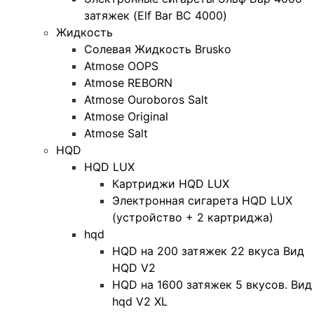
затяжек (Elf Bar BC 4000)
Жидкость
Солевая Жидкость Brusko
Atmose OOPS
Atmose REBORN
Atmose Ouroboros Salt
Atmose Original
Atmose Salt
HQD
HQD LUX
Картриджи HQD LUX
Электронная сигарета HQD LUX
(устройство + 2 картриджа)
hqd
HQD на 200 затяжек 22 вкуса Вид
HQD V2
HQD на 1600 затяжек 5 вкусов. Вид
hqd V2 XL