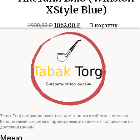
XStyle Blue)
Первоначальная
Текущая
1062,00
₽
1930,00
₽
В корзину
цена
цена:
составляла
1062,00 ₽.
1930,00 ₽.
Tabak Torg предлагает купить сигареты оптом и избежать переплат.
Качественные сигареты от проведенных и надёжных поставщиков по
доступным ценам.
Меню