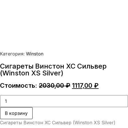
Категория:
Winston
Сигареты Винстон ХС Сильвер
(Winston XS Silver)
Первоначальная
Текущая
Стоимость:
2030,00
₽
1117,00
₽
цена
цена:
составляла
1117,00 ₽.
Количество
товара
2030,00 ₽.
Сигареты
Винстон
В корзину
ХС
Сильвер
Сигареты Винстон ХС Сильвер (Winston XS Silver)
(Winston