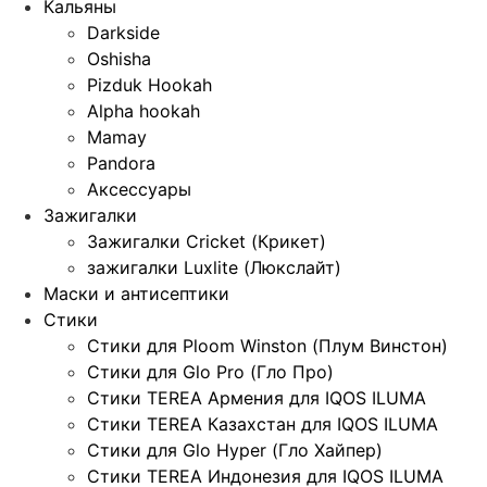
Кальяны
Darkside
Oshisha
Pizduk Hookah
Alpha hookah
Mamay
Pandora
Аксессуары
Зажигалки
Зажигалки Cricket (Крикет)
зажигалки Luxlite (Люкслайт)
Маски и антисептики
Стики
Стики для Ploom Winston (Плум Винстон)
Стики для Glo Pro (Гло Про)
Стики TEREA Армения для IQOS ILUMA
Стики TEREA Казахстан для IQOS ILUMA
Стики для Glo Hyper (Гло Хайпер)
Стики TEREA Индонезия для IQOS ILUMA