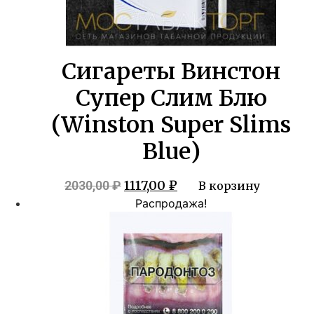
Сигареты Винстон
Супер Слим Блю
(Winston Super Slims
Blue)
Первоначальная
Текущая
1117,00
₽
2030,00
₽
В корзину
цена
цена:
Распродажа!
составляла
1117,00 ₽.
2030,00 ₽.