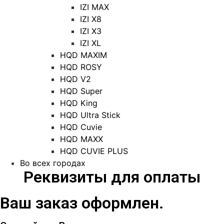
IZI MAX
IZI X8
IZI X3
IZI XL
HQD MAXIM
HQD ROSY
HQD V2
HQD Super
HQD King
HQD Ultra Stick
HQD Cuvie
HQD MAXX
HQD CUVIE PLUS
Во всех городах
Реквизиты для оплаты
Ваш заказ оформлен.