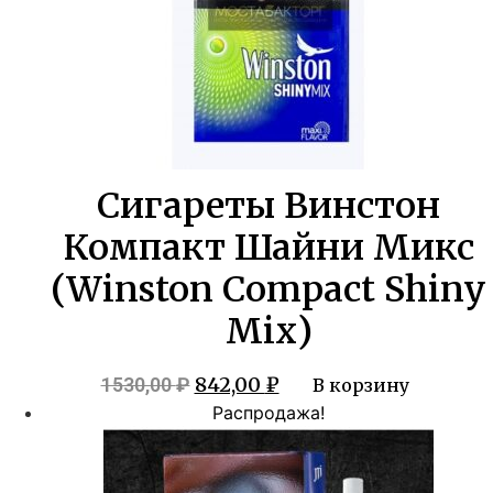
Сигареты Винстон
Компакт Шайни Микс
(Winston Compact Shiny
Mix)
Первоначальная
Текущая
842,00
₽
1530,00
₽
В корзину
цена
цена:
Распродажа!
составляла
842,00 ₽.
1530,00 ₽.