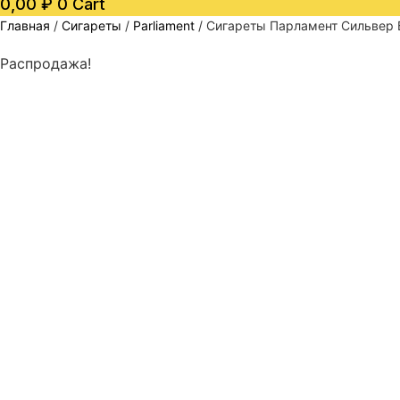
0,00
₽
0
Cart
Главная
/
Сигареты
/
Parliament
/ Сигареты Парламент Сильвер Бл
Распродажа!