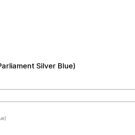
liament Silver Blue)
я
₽.
ue)