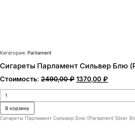
Категория:
Parliament
Сигареты Парламент Сильвер Блю (Par
Первоначальная
Текуща
Стоимость:
2490,00
₽
1370,00
₽
цена
цена:
составляла
1370,00 
Количество
товара
2490,00 ₽.
Сигареты
Парламент
В корзину
Сильвер
Блю
Сигареты Парламент Сильвер Блю (Parliament Silver Bl
(Parliament
Silver
Blue)