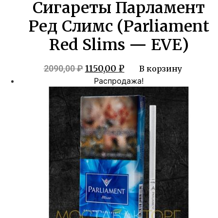
Сигареты Парламент
Ред Слимс (Parliament
Red Slims — EVE)
Первоначальная
Текущая
1150,00
₽
2090,00
₽
В корзину
цена
цена:
Распродажа!
составляла
1150,00 ₽.
2090,00 ₽.