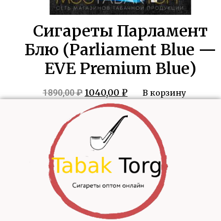
Сигареты Парламент
Блю (Parliament Blue —
EVE Premium Blue)
Первоначальная
Текущая
1040,00
₽
1890,00
₽
В корзину
цена
цена:
составляла
1040,00 ₽.
1890,00 ₽.