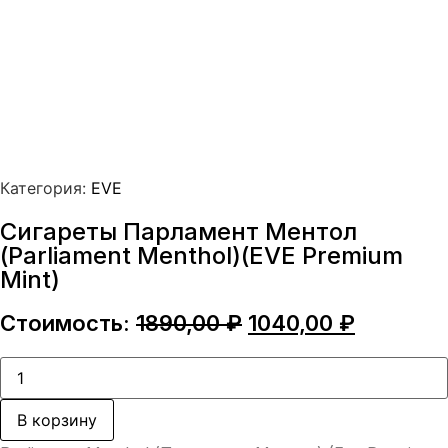
Категория:
EVE
Сигареты Парламент Ментол
(Parliament Menthol)(EVE Premium
Mint)
Первоначальная
Текущая
Стоимость:
1890,00
₽
1040,00
₽
цена
цена:
составляла
1040,00 
Количество
товара
1890,00 ₽.
Сигареты
Парламент
В корзину
Ментол
(Parliament