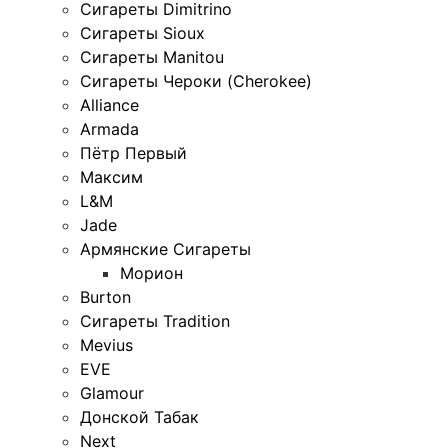
Сигареты Dimitrino
Сигареты Sioux
Сигареты Manitou
Сигареты Чероки (Cherokee)
Alliance
Armada
Пётр Первый
Максим
L&M
Jade
Армянские Сигареты
Морион
Burton
Сигареты Tradition
Mevius
EVE
Glamour
Донской Табак
Next