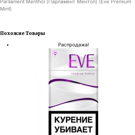
Parliament Menthol (Парламент Ментол) (Eve Premium
Menthol)
(EVE
Mint)
Premium
Mint)
Похожие Товары
Распродажа!