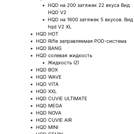
HQD на 200 затяжек 22 вкуса Вид
HQD V2
HQD на 1600 затяжек 5 вкусов. Вид
hqd V2 XL
HQD HOT
HQD Rifle заправляемая POD-система
HQD BANG
HQD солевая жидкость
Жидкость IZI
HQD BOX
HQD WAVE
HQD VITA
HQD XXL
HQD CUVIE ULTIMATE
HQD MEGA
HQD NOVA
HQD CUVIE AIR
HQD MINI