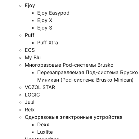
Ejoy
Ejoy Easypod
Ejoy X
Ejoy S
Puff
Puff Xtra
EOS
My Blu
Многоразовые Pod-системы Brusko
Перезаправляемая Под-система Бруско
Миникан (Pod-система Brusko Minican)
VOZOL STAR
LOGIC
Juul
Relx
Одноразовые электронные устройства
Dexx
Luxlite