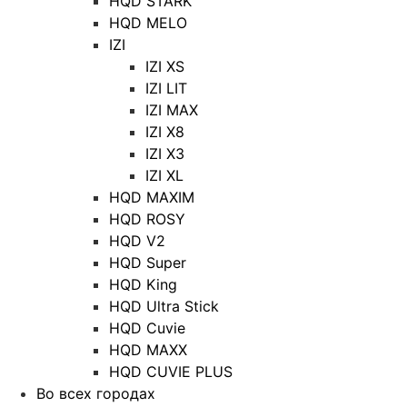
HQD STARK
HQD MELO
IZI
IZI XS
IZI LIT
IZI MAX
IZI X8
IZI X3
IZI XL
HQD MAXIM
HQD ROSY
HQD V2
HQD Super
HQD King
HQD Ultra Stick
HQD Cuvie
HQD MAXX
HQD CUVIE PLUS
Во всех городах