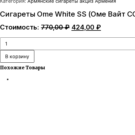
Категория:
Армянские сигареты акциз Армения
Сигареты Ome White SS (Оме Вайт С
Первоначальная
Текущая
Стоимость:
770,00
₽
424,00
₽
цена
цена:
составляла
424,00 ₽.
Количество
товара
770,00 ₽.
Сигареты
Ome
В корзину
White
SS
Похожие Товары
(Оме
Вайт
СС)