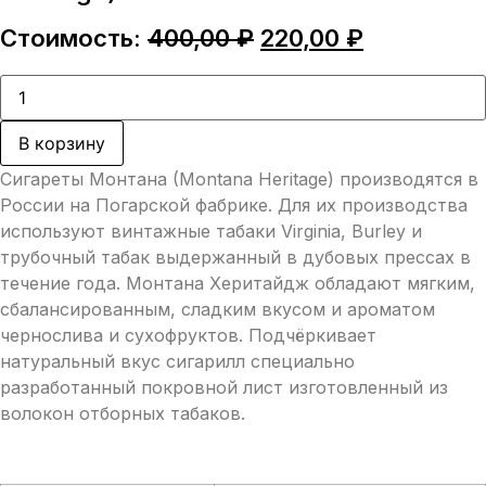
Первоначальная
Текущая
Стоимость:
400,00
₽
220,00
₽
цена
цена:
составляла
220,00 ₽.
Количество
товара
400,00 ₽.
Сигареты
Монтана
В корзину
(Montana
Heritage)
Сигареты Монтана (Montana Heritage) производятся в
России на Погарской фабрике. Для их производства
используют винтажные табаки Virginia, Burley и
трубочный табак выдержанный в дубовых прессах в
течение года. Монтана Херитайдж обладают мягким,
сбалансированным, сладким вкусом и ароматом
чернослива и сухофруктов. Подчёркивает
натуральный вкус сигарилл специально
разработанный покровной лист изготовленный из
волокон отборных табаков.