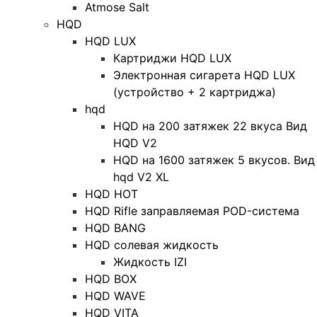
Atmose Salt
HQD
HQD LUX
Картриджи HQD LUX
Электронная сигарета HQD LUX
(устройство + 2 картриджа)
hqd
HQD на 200 затяжек 22 вкуса Вид
HQD V2
HQD на 1600 затяжек 5 вкусов. Вид
hqd V2 XL
HQD HOT
HQD Rifle заправляемая POD-система
HQD BANG
HQD солевая жидкость
Жидкость IZI
HQD BOX
HQD WAVE
HQD VITA