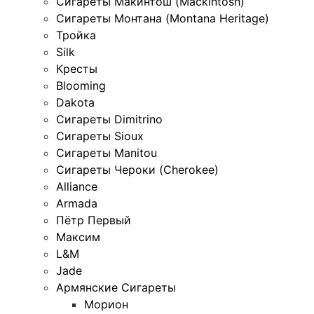
Сигареты Макинтош (Mackintosh)
Сигареты Монтана (Montana Heritage)
Тройка
Silk
Кресты
Blooming
Dakota
Сигареты Dimitrino
Сигареты Sioux
Сигареты Manitou
Сигареты Чероки (Cherokee)
Alliance
Armada
Пётр Первый
Максим
L&M
Jade
Армянские Сигареты
Морион