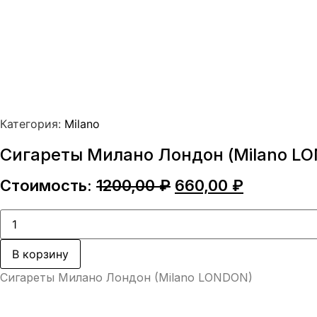
Категория:
Milano
Сигареты Милано Лондон (Milano L
Первоначальная
Текущая
Стоимость:
1200,00
₽
660,00
₽
цена
цена:
составляла
660,00 ₽.
Количество
товара
1200,00 ₽.
Сигареты
Милано
В корзину
Лондон
(Milano
Сигареты Милано Лондон (Milano LONDON)
LONDON)