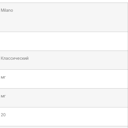
Milano
Классический
мг
мг
20