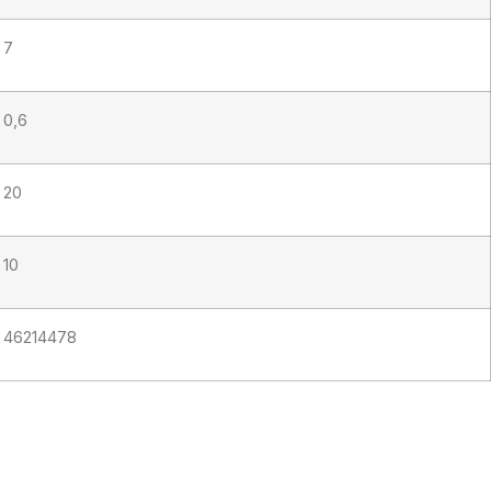
7
0,6
20
10
46214478