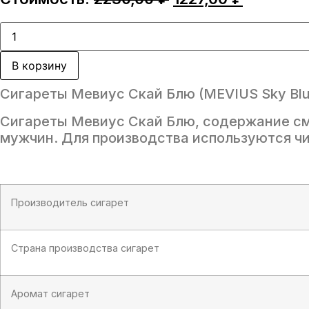
цена
цена:
составляла
1227,00 
Количество
товара
2230,00 ₽.
Сигареты
Мевиус
В корзину
Скай
Блю
Сигареты Мевиус Скай Блю (MEVIUS Sky Blu
(MEVIUS
Sky
Blue)
Сигареты Мевиус Скай Блю, содержание смо
мужчин. Для производства используются чи
Производитель сигарет
Страна производства сигарет
Аромат сигарет