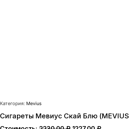
Категория:
Mevius
Сигареты Мевиус Скай Блю (MEVIUS 
Первоначальная
Текущая
Стоимость:
2230,00
₽
1227,00
₽