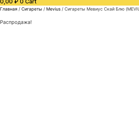
0,00
₽
0
Cart
Главная
/
Сигареты
/
Mevius
/ Сигареты Мевиус Скай Блю (MEVIU
Распродажа!