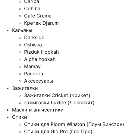
Cariba
Cohiba
Cafe Creme
Кретек Djarum
Кальяны
Darkside
Oshisha
Pizduk Hookah
Alpha hookah
Mamay
Pandora
Аксессуары
Зажигалки
Зажигалки Cricket (Крикет)
зажигалки Luxlite (Люкслайт)
Маски и антисептики
Стики
Стики для Ploom Winston (Плум Винстон)
Стики для Glo Pro (Гло Про)