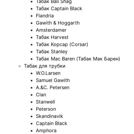
Табак Bali Shag
Табак Captain Black
Flandria
Gawith & Hoggarth
Amsterdamer
Табак Harvest
Табак Корсар (Corsar)
Табак Stanley
Табак Mac Baren (Табак Мак Барен)
Табак для трубки
W.O.Larsen
Samuel Gawith
A.&C. Petersen
Clan
Stanwell
Peterson
Skandinavik
Captain Black
Amphora