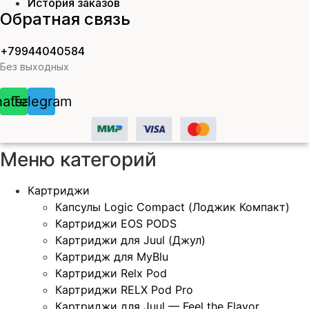
История заказов
Обратная связь
+79944040584
Без выходных
atsapp
Telegram
Меню категорий
Картриджи
Капсулы Logic Compact (Лоджик Компакт)
Картриджи EOS PODS
Картриджи для Juul (Джул)
Картридж для MyBlu
Картриджи Relx Pod
Картриджи RELX Pod Pro
Картриджи для Juul — Feel the Flavor