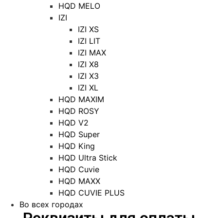
HQD MELO
IZI
IZI XS
IZI LIT
IZI MAX
IZI X8
IZI X3
IZI XL
HQD MAXIM
HQD ROSY
HQD V2
HQD Super
HQD King
HQD Ultra Stick
HQD Cuvie
HQD MAXX
HQD CUVIE PLUS
Во всех городах