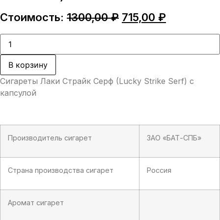
Первоначальная
Текущая
Стоимость:
1300,00
₽
715,00
₽
цена
цена:
составляла
715,00 ₽.
Количество
товара
1300,00 ₽.
Сигареты
Лаки
В корзину
Страйк
Серф
Сигареты Лаки Страйк Серф (Lucky Strike Serf) с
(Lucky
Strike
капсулой
Serf)
Производитель сигарет
ЗАО «БАТ-СПБ»
Страна производства сигарет
Россия
Аромат сигарет