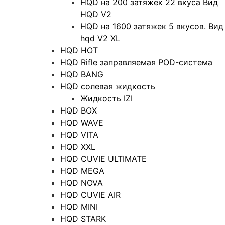
HQD на 200 затяжек 22 вкуса Вид
HQD V2
HQD на 1600 затяжек 5 вкусов. Вид
hqd V2 XL
HQD HOT
HQD Rifle заправляемая POD-система
HQD BANG
HQD солевая жидкость
Жидкость IZI
HQD BOX
HQD WAVE
HQD VITA
HQD XXL
HQD CUVIE ULTIMATE
HQD MEGA
HQD NOVA
HQD CUVIE AIR
HQD MINI
HQD STARK