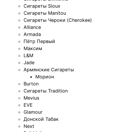
Сигареты Sioux
Сигареты Manitou
Сигареты Чероки (Cherokee)
Alliance
Armada
Пётр Первый
Максим
L&M
Jade
Армянские Сигареты
Морион
Burton
Сигареты Tradition
Mevius
EVE
Glamour
Донской Табак
Next