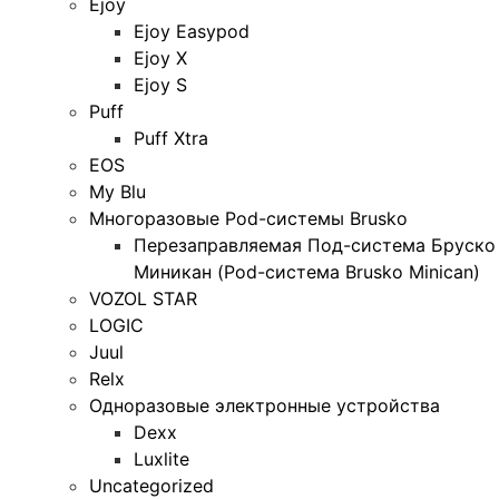
Ejoy
Ejoy Easypod
Ejoy X
Ejoy S
Puff
Puff Xtra
EOS
My Blu
Многоразовые Pod-системы Brusko
Перезаправляемая Под-система Бруско
Миникан (Pod-система Brusko Minican)
VOZOL STAR
LOGIC
Juul
Relx
Одноразовые электронные устройства
Dexx
Luxlite
Uncategorized