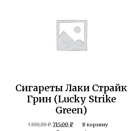
Сигареты Лаки Страйк
Грин (Lucky Strike
Green)
Первоначальная
Текущая
715,00
₽
1300,00
₽
В корзину