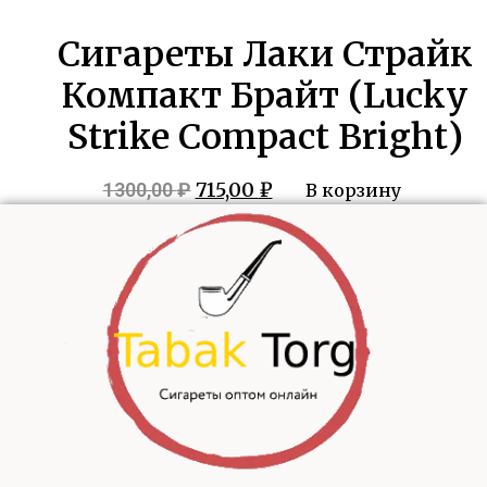
Сигареты Лаки Страйк
Компакт Брайт (Lucky
Strike Compact Bright)
Первоначальная
Текущая
715,00
₽
1300,00
₽
В корзину
цена
цена:
составляла
715,00 ₽.
1300,00 ₽.