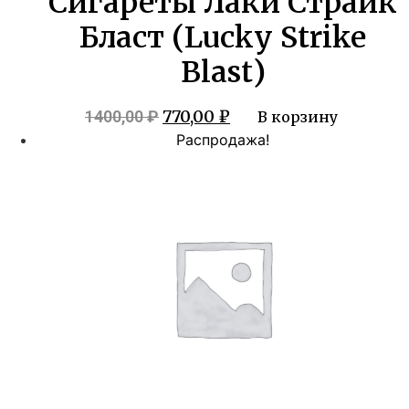
Сигареты Лаки Страйк
Бласт (Lucky Strike
Blast)
Первоначальная
Текущая
770,00
₽
1400,00
₽
В корзину
цена
цена:
Распродажа!
составляла
770,00 ₽.
1400,00 ₽.