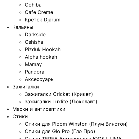
Cohiba
Cafe Creme
Кретек Djarum
Кальяны
Darkside
Oshisha
Pizduk Hookah
Alpha hookah
Mamay
Pandora
Аксессуары
Зажигалки
Зажигалки Cricket (Крикет)
зажигалки Luxlite (Люкслайт)
Маски и антисептики
Стики
Стики для Ploom Winston (Плум Винстон)
Стики для Glo Pro (Гло Про)
Стики TEREA Армения для IQOS ILUMA