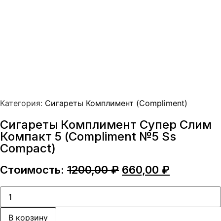
Категория:
Сигареты Комплимент (Compliment)
Сигареты Комплимент Супер Слим
Компакт 5 (Compliment №5 Ss
Compact)
Первоначальная
Текущая
Стоимость:
1200,00
₽
660,00
₽
цена
цена:
составляла
660,00 ₽.
Количество
товара
1200,00 ₽.
Сигареты
Комплимент
В корзину