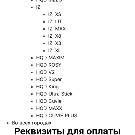
IZI
IZI XS
IZI LIT
IZI MAX
IZI X8
IZI X3
IZI XL
HQD MAXIM
HQD ROSY
HQD V2
HQD Super
HQD King
HQD Ultra Stick
HQD Cuvie
HQD MAXX
HQD CUVIE PLUS
Во всех городах
Реквизиты для оплаты