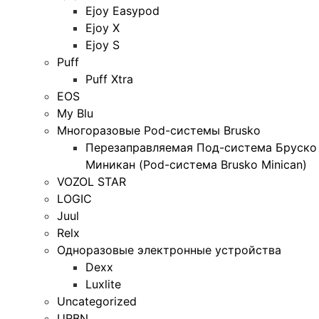
Ejoy Easypod
Ejoy X
Ejoy S
Puff
Puff Xtra
EOS
My Blu
Многоразовые Pod-системы Brusko
Перезаправляемая Под-система Бруско
Миникан (Pod-система Brusko Minican)
VOZOL STAR
LOGIC
Juul
Relx
Одноразовые электронные устройства
Dexx
Luxlite
Uncategorized
URBN