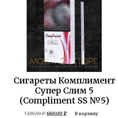
1200,00 ₽.
Сигареты Комплимент
Супер Слим 5
(Compliment SS №5)
Первоначальная
Текущая
660,00
₽
1200,00
₽
В корзину