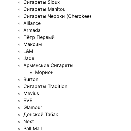
Сигареты Sioux
Сигареты Manitou
Сигареты Чероки (Cherokee)
Alliance
Armada
Пётр Первый
Максим
L&M
Jade
Армянские Сигареты
Морион
Burton
Сигареты Tradition
Mevius
EVE
Glamour
Донской Табак
Next
Pall Mall