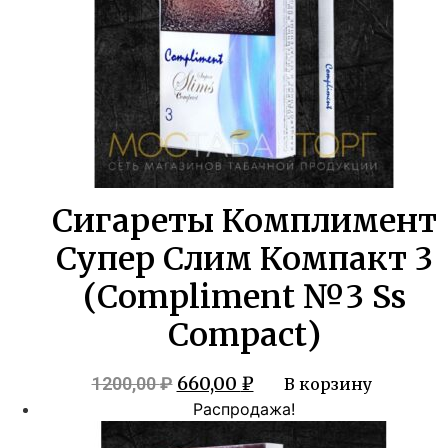
Сигареты Комплимент
Супер Слим Компакт 3
(Compliment №3 Ss
Compact)
Первоначальная
Текущая
660,00
₽
1200,00
₽
В корзину
цена
цена:
Распродажа!
составляла
660,00 ₽.