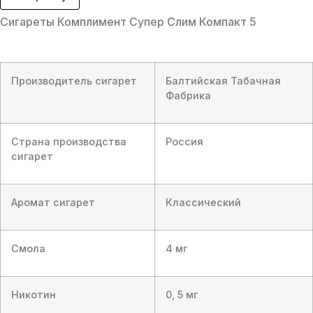
Супер
Слим
Сигареты Комплимент Супер Слим Компакт 5
Компакт
5
(Compliment
№5
Ss
Compact)
Производитель сигарет
Балтийская Табачная
Фабрика
Страна производства
Россия
сигарет
Аромат сигарет
Классический
Смола
4 мг
Никотин
0, 5 мг