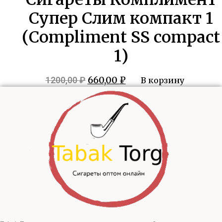
Супер Слим компакт 1
(Compliment SS compact
1)
Первоначальная
Текущая
660,00
₽
1200,00
₽
В корзину
цена
цена:
составляла
660,00 ₽.
1200,00 ₽.