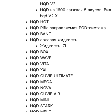
HQD V2
HQD на 1600 затяжек 5 вкусов. Вид
hqd V2 XL
HQD HOT
HQD Rifle заправляемая POD-система
HQD BANG
HQD солевая жидкость
Жидкость IZI
HQD BOX
HQD WAVE
HQD VITA
HQD XXL
HQD CUVIE ULTIMATE
HQD MEGA
HQD NOVA
HQD CUVIE AIR
HQD MINI
HQD STARK
HQD MELO