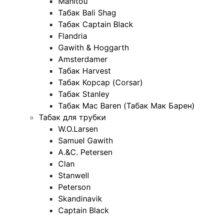
Manitou
Табак Bali Shag
Табак Captain Black
Flandria
Gawith & Hoggarth
Amsterdamer
Табак Harvest
Табак Корсар (Corsar)
Табак Stanley
Табак Mac Baren (Табак Мак Барен)
Табак для трубки
W.O.Larsen
Samuel Gawith
A.&C. Petersen
Clan
Stanwell
Peterson
Skandinavik
Captain Black