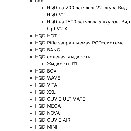
hqd
HQD на 200 затяжек 22 вкуса Вид
HQD V2
HQD на 1600 затяжек 5 вкусов. Вид
hqd V2 XL
HQD HOT
HQD Rifle заправляемая POD-система
HQD BANG
HQD солевая жидкость
Жидкость IZI
HQD BOX
HQD WAVE
HQD VITA
HQD XXL
HQD CUVIE ULTIMATE
HQD MEGA
HQD NOVA
HQD CUVIE AIR
HQD MINI