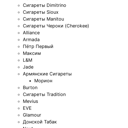
Сигареты Dimitrino
Сигареты Sioux
Сигареты Manitou
Сигареты Чероки (Cherokee)
Alliance
Armada
Пётр Первый
Максим
L&M
Jade
Армянские Сигареты
Морион
Burton
Сигареты Tradition
Mevius
EVE
Glamour
Донской Табак