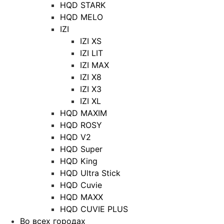
HQD STARK
HQD MELO
IZI
IZI XS
IZI LIT
IZI MAX
IZI X8
IZI X3
IZI XL
HQD MAXIM
HQD ROSY
HQD V2
HQD Super
HQD King
HQD Ultra Stick
HQD Cuvie
HQD MAXX
HQD CUVIE PLUS
Во всех городах