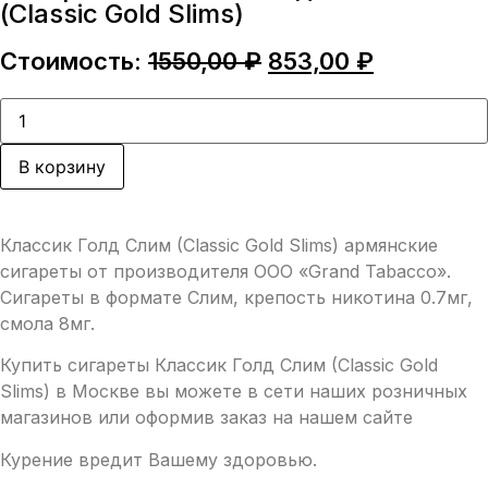
(Classic Gold Slims)
Первоначальная
Текущая
Стоимость:
1550,00
₽
853,00
₽
цена
цена:
составляла
853,00 ₽.
Количество
товара
1550,00 ₽.
Сигареты
Классик
В корзину
Голд
Слим
(Classic
Gold
Классик Голд Слим (Classic Gold Slims) армянские
Slims)
сигареты от производителя ООО «Grand Tabacco».
Сигареты в формате Слим, крепость никотина 0.7мг,
смола 8мг.
Купить сигареты Классик Голд Слим (Classic Gold
Slims) в Москве вы можете в сети наших розничных
магазинов или оформив заказ на нашем сайте
Курение вредит Вашему здоровью.