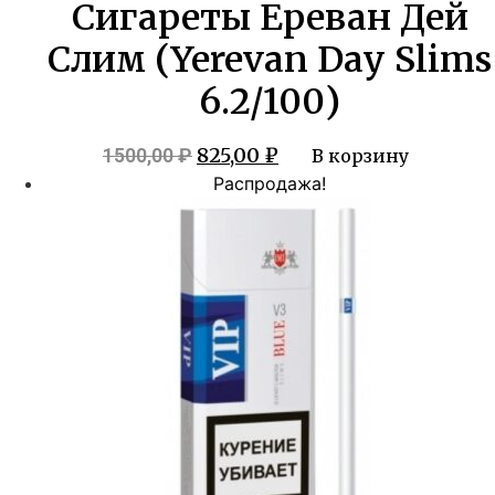
Сигареты Ереван Дей
Слим (Yerevan Day Slims
6.2/100)
Первоначальная
Текущая
825,00
₽
1500,00
₽
В корзину
цена
цена:
Распродажа!
составляла
825,00 ₽.
1500,00 ₽.