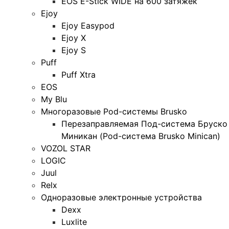
EOS E-Stick WIDE на 600 затяжек
Ejoy
Ejoy Easypod
Ejoy X
Ejoy S
Puff
Puff Xtra
EOS
My Blu
Многоразовые Pod-системы Brusko
Перезаправляемая Под-система Бруско
Миникан (Pod-система Brusko Minican)
VOZOL STAR
LOGIC
Juul
Relx
Одноразовые электронные устройства
Dexx
Luxlite