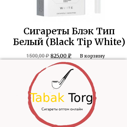
Сигареты Блэк Тип
Белый (Black Tip White)
Первоначальная
Текущая
825,00
₽
1500,00
₽
В корзину
цена
цена:
составляла
825,00 ₽.
1500,00 ₽.