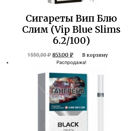
Сигареты Вип Блю
Слим (Vip Blue Slims
6.2/100)
Первоначальная
Текущая
853,00
₽
1550,00
₽
В корзину
цена
цена:
Распродажа!
составляла
853,00 ₽.
1550,00 ₽.