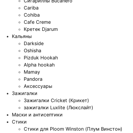
Сигариллы Bucanero
Cariba
Cohiba
Cafe Creme
Кретек Djarum
Кальяны
Darkside
Oshisha
Pizduk Hookah
Alpha hookah
Mamay
Pandora
Аксессуары
Зажигалки
Зажигалки Cricket (Крикет)
зажигалки Luxlite (Люкслайт)
Маски и антисептики
Стики
Стики для Ploom Winston (Плум Винстон)