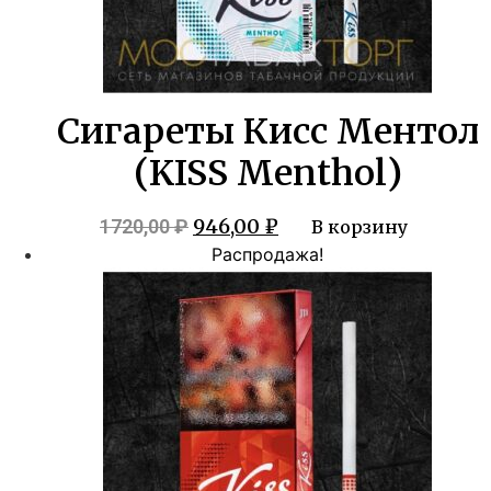
Сигареты Кисс Ментол
(KISS Menthol)
Первоначальная
Текущая
946,00
₽
1720,00
₽
В корзину
цена
цена:
Распродажа!
составляла
946,00 ₽.
1720,00 ₽.