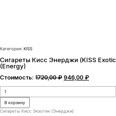
Категория:
KISS
Сигареты Кисс Энерджи (KISS Exotic
(Energy)
Первоначальная
Текущая
Стоимость:
1720,00
₽
946,00
₽
цена
цена:
составляла
946,00 ₽.
Количество
товара
1720,00 ₽.
Сигареты
Кисс
В корзину
Энерджи
(KISS
Сигареты Кисс Экзотик (Энерджи)
Exotic