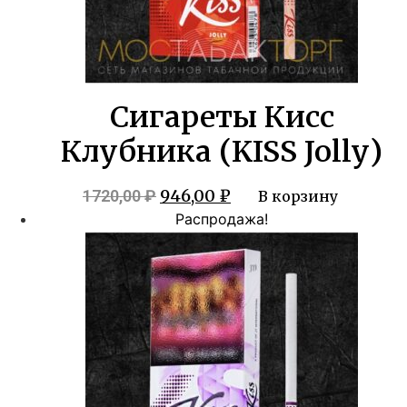
Сигареты Кисс
Клубника (KISS Jolly)
Первоначальная
Текущая
946,00
₽
1720,00
₽
В корзину
цена
цена:
Распродажа!
составляла
946,00 ₽.
1720,00 ₽.