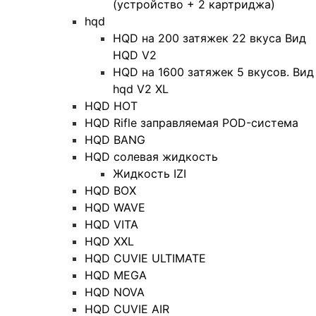
(устройство + 2 картриджа)
hqd
HQD на 200 затяжек 22 вкуса Вид
HQD V2
HQD на 1600 затяжек 5 вкусов. Вид
hqd V2 XL
HQD HOT
HQD Rifle заправляемая POD-система
HQD BANG
HQD солевая жидкость
Жидкость IZI
HQD BOX
HQD WAVE
HQD VITA
HQD XXL
HQD CUVIE ULTIMATE
HQD MEGA
HQD NOVA
HQD CUVIE AIR