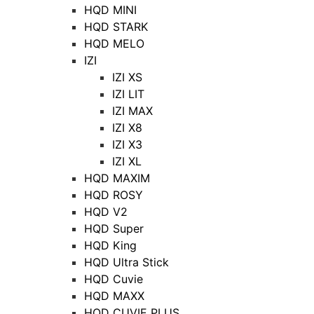
HQD MINI
HQD STARK
HQD MELO
IZI
IZI XS
IZI LIT
IZI MAX
IZI X8
IZI X3
IZI XL
HQD MAXIM
HQD ROSY
HQD V2
HQD Super
HQD King
HQD Ultra Stick
HQD Cuvie
HQD MAXX
HQD CUVIE PLUS