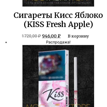
Сигареты Кисс Яблоко
(KISS Fresh Apple)
Первоначальная
Текущая
946,00
₽
1720,00
₽
В корзину
цена
цена:
Распродажа!
составляла
946,00 ₽.
1720,00 ₽.