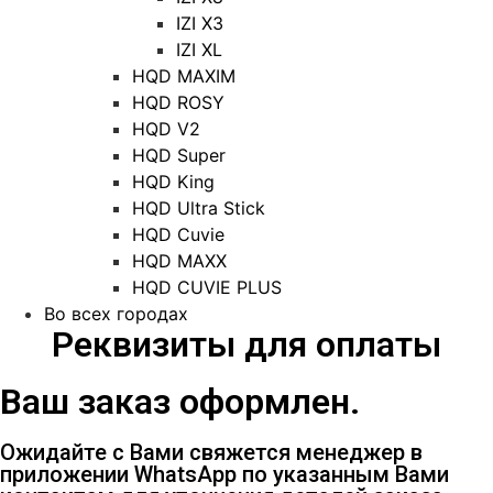
IZI X3
IZI XL
HQD MAXIM
HQD ROSY
HQD V2
HQD Super
HQD King
HQD Ultra Stick
HQD Cuvie
HQD MAXX
HQD CUVIE PLUS
Во всех городах
Реквизиты для оплаты
Ваш заказ оформлен.
Ожидайте с Вами свяжется менеджер в
приложении WhatsApp по указанным Вами