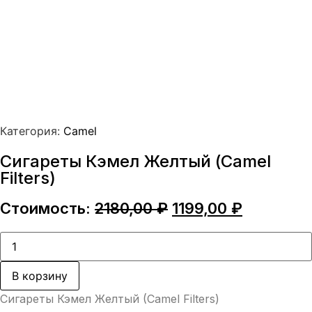
Категория:
Camel
Сигареты Кэмел Желтый (Camel
Filters)
Первоначальная
Текущая
Стоимость:
2180,00
₽
1199,00
₽
цена
цена:
составляла
1199,00 ₽
Количество
товара
2180,00 ₽.
Сигареты
Кэмел
В корзину
Желтый
(Camel
Сигареты Кэмел Желтый (Camel Filters)
Filters)