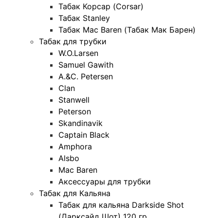
Табак Корсар (Corsar)
Табак Stanley
Табак Mac Baren (Табак Мак Барен)
Табак для трубки
W.O.Larsen
Samuel Gawith
A.&C. Petersen
Clan
Stanwell
Peterson
Skandinavik
Captain Black
Amphora
Alsbo
Mac Baren
Аксессуары для трубки
Табак для Кальяна
Табак для кальяна Darkside Shot
(Дарксайд Шот) 120 гр