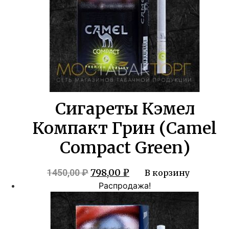
Сигареты Кэмел
Компакт Грин (Camel
Compact Green)
Первоначальная
Текущая
798,00
₽
1450,00
₽
В корзину
цена
цена:
Распродажа!
составляла
798,00 ₽.
1450,00 ₽.