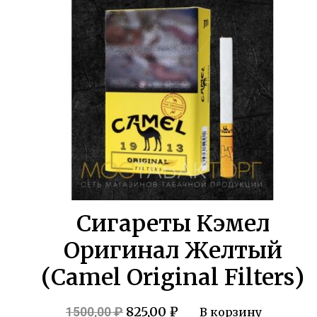
2180,00 ₽.
Сигареты Кэмел
Оригинал Желтый
(Camel Original Filters)
Первоначальная
Текущая
825,00
₽
1500,00
₽
В корзину