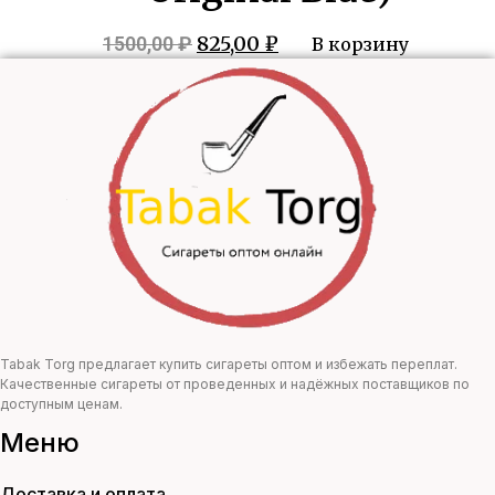
Первоначальная
Текущая
825,00
₽
1500,00
₽
В корзину
цена
цена:
составляла
825,00 ₽.
1500,00 ₽.
Tabak Torg предлагает купить сигареты оптом и избежать переплат.
Качественные сигареты от проведенных и надёжных поставщиков по
доступным ценам.
Меню
Доставка и оплата