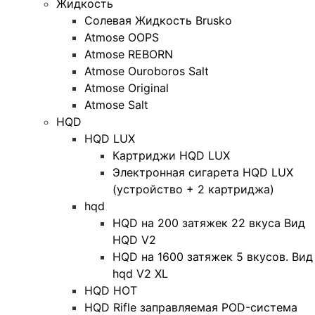
Жидкость
Солевая Жидкость Brusko
Atmose OOPS
Atmose REBORN
Atmose Ouroboros Salt
Atmose Original
Atmose Salt
HQD
HQD LUX
Картриджи HQD LUX
Электронная сигарета HQD LUX
(устройство + 2 картриджа)
hqd
HQD на 200 затяжек 22 вкуса Вид
HQD V2
HQD на 1600 затяжек 5 вкусов. Вид
hqd V2 XL
HQD HOT
HQD Rifle заправляемая POD-система