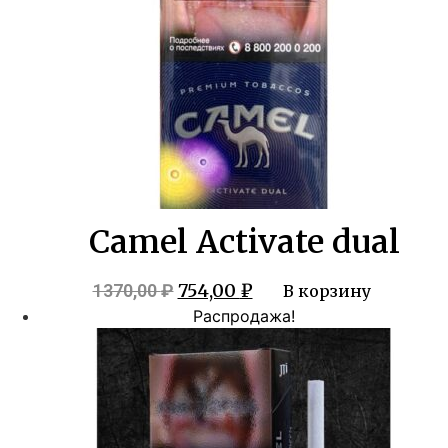
Camel Activate dual
Первоначальная
Текущая
754,00
₽
1370,00
₽
В корзину
цена
цена:
Распродажа!
составляла
754,00 ₽.
1370,00 ₽.