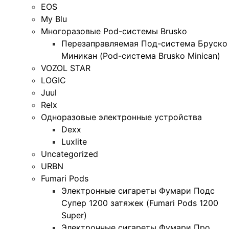
EOS
My Blu
Многоразовые Pod-системы Brusko
Перезаправляемая Под-система Бруско
Миникан (Pod-система Brusko Minican)
VOZOL STAR
LOGIC
Juul
Relx
Одноразовые электронные устройства
Dexx
Luxlite
Uncategorized
URBN
Fumari Pods
Электронные сигареты Фумари Подс
Супер 1200 затяжек (Fumari Pods 1200
Super)
Электронные сигареты Фумари Про