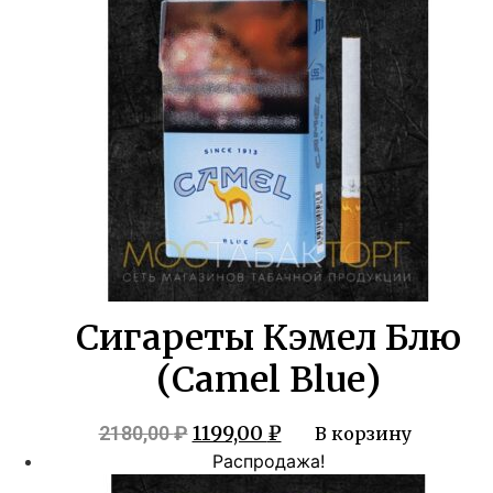
1500,00 ₽.
Сигареты Кэмел Блю
(Camel Blue)
Первоначальная
Текущая
1199,00
₽
2180,00
₽
В корзину
цена
цена:
Распродажа!
составляла
1199,00 ₽.