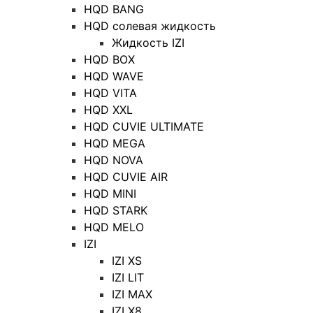
HQD BANG
HQD солевая жидкость
Жидкость IZI
HQD BOX
HQD WAVE
HQD VITA
HQD XXL
HQD CUVIE ULTIMATE
HQD MEGA
HQD NOVA
HQD CUVIE AIR
HQD MINI
HQD STARK
HQD MELO
IZI
IZI XS
IZI LIT
IZI MAX
IZI X8