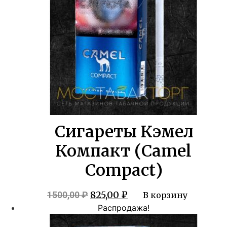
Сигареты Кэмел
Компакт (Camel
Compact)
Первоначальная
Текущая
825,00
₽
1500,00
₽
В корзину
цена
цена:
Распродажа!
составляла
825,00 ₽.