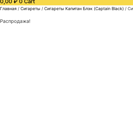
0,00
₽
0
Cart
Главная
/
Сигареты
/
Сигареты Капитан Блэк (Captain Black)
/ Си
Распродажа!