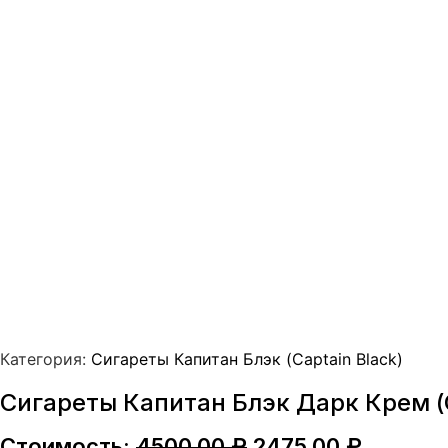
Категория:
Сигареты Капитан Блэк (Captain Black)
Сигареты Капитан Блэк Дарк Крем (C
Первоначальная
Текуща
Стоимость:
4500,00
₽
2475,00
₽