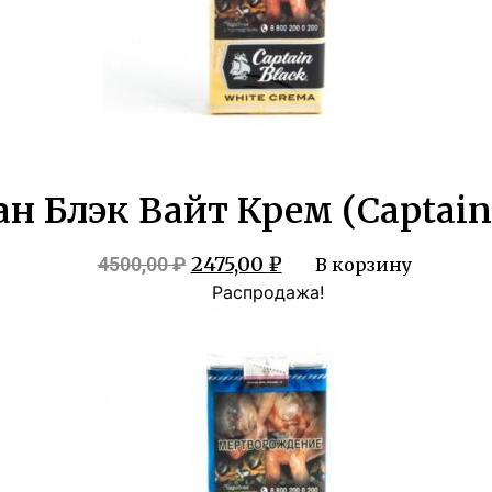
н Блэк Вайт Крем (Captain
Первоначальная
Текущая
2475,00
₽
4500,00
₽
В корзину
цена
цена:
Распродажа!
составляла
2475,00 ₽.
4500,00 ₽.