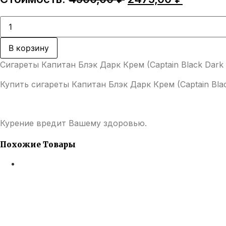
цена
цена:
составляла
2475,00
Количество
товара
4500,00 ₽.
Сигареты
Капитан
В корзину
Блэк
Дарк
Сигареты Капитан Блэк Дарк Крем (Captain Black Da
Крем
(Captain
Купить сигареты Капитан Блэк Дарк Крем (Captain Bl
Black
Dark
Crema)
Курение вредит Вашему здоровью.
Похожие Товары