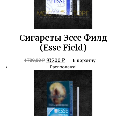
Сигареты Эссе Филд
(Esse Field)
Первоначальная
Текущая
935,00
₽
1700,00
₽
В корзину
цена
цена:
Распродажа!
составляла
935,00 ₽.
1700,00 ₽.