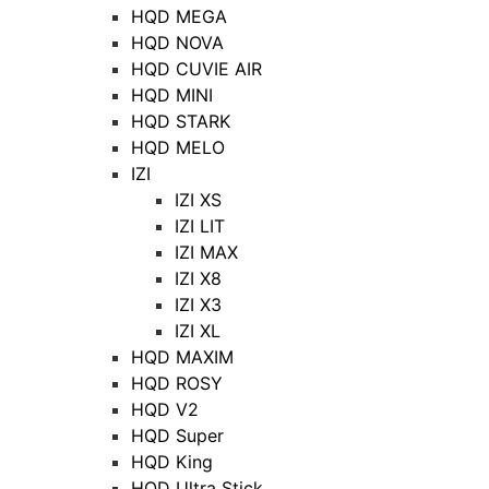
HQD MEGA
HQD NOVA
HQD CUVIE AIR
HQD MINI
HQD STARK
HQD MELO
IZI
IZI XS
IZI LIT
IZI MAX
IZI X8
IZI X3
IZI XL
HQD MAXIM
HQD ROSY
HQD V2
HQD Super
HQD King
HQD Ultra Stick