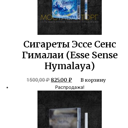
Сигареты Эссе Сенс
Гималаи (Esse Sense
Hymalaya)
Первоначальная
Текущая
825,00
₽
1500,00
₽
В корзину
цена
цена:
Распродажа!
составляла
825,00 ₽.
1500,00 ₽.