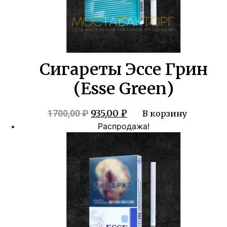
Сигареты Эссе Грин
(Esse Green)
Первоначальная
Текущая
935,00
₽
1700,00
₽
В корзину
цена
цена:
Распродажа!
составляла
935,00 ₽.
1700,00 ₽.