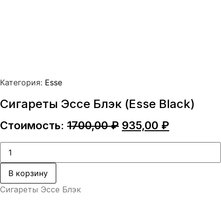
Категория:
Esse
Сигареты Эссе Блэк (Esse Black)
Первоначальная
Текущая
Стоимость:
1700,00
₽
935,00
₽
цена
цена:
составляла
935,00 ₽.
Количество
товара
1700,00 ₽.
Сигареты
Эссе
В корзину
Блэк
(Esse
Сигареты Эссе Блэк
Black)