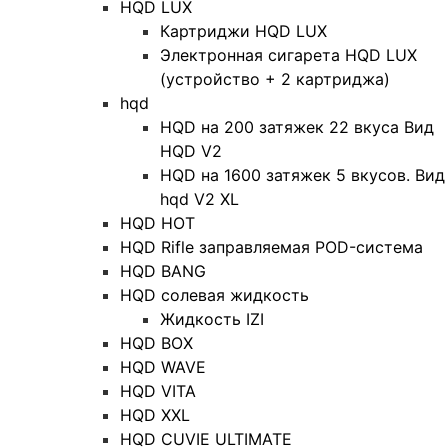
HQD LUX
Картриджи HQD LUX
Электронная сигарета HQD LUX
(устройство + 2 картриджа)
hqd
HQD на 200 затяжек 22 вкуса Вид
HQD V2
HQD на 1600 затяжек 5 вкусов. Вид
hqd V2 XL
HQD HOT
HQD Rifle заправляемая POD-система
HQD BANG
HQD солевая жидкость
Жидкость IZI
HQD BOX
HQD WAVE
HQD VITA
HQD XXL
HQD CUVIE ULTIMATE