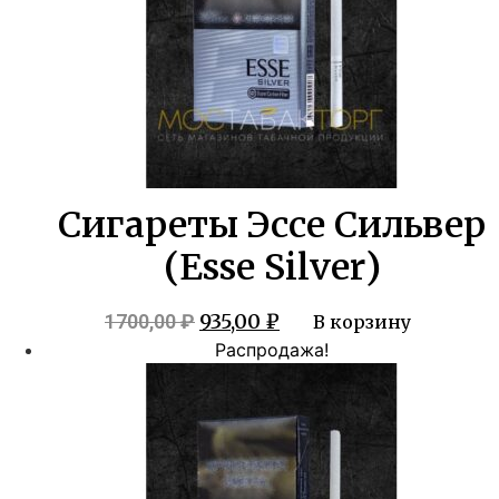
Сигареты Эссе Сильвер
(Esse Silver)
Первоначальная
Текущая
935,00
₽
1700,00
₽
В корзину
цена
цена:
Распродажа!
составляла
935,00 ₽.
1700,00 ₽.