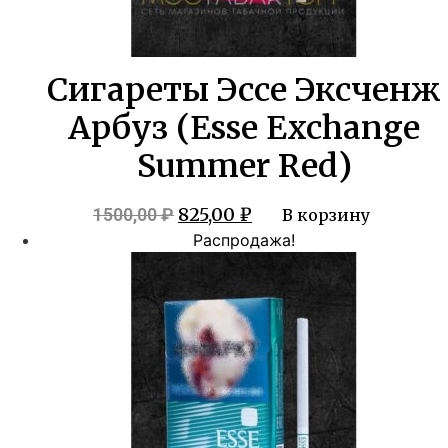
Сигареты Эссе Эксченж
Арбуз (Esse Exchange
Summer Red)
Первоначальная
Текущая
825,00
₽
1500,00
₽
В корзину
цена
цена:
Распродажа!
составляла
825,00 ₽.
1500,00 ₽.