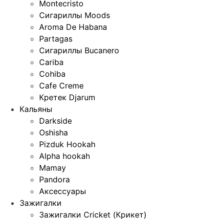
Montecristo
Сигариллы Moods
Aroma De Habana
Partagas
Сигариллы Bucanero
Cariba
Cohiba
Cafe Creme
Кретек Djarum
Кальяны
Darkside
Oshisha
Pizduk Hookah
Alpha hookah
Mamay
Pandora
Аксессуары
Зажигалки
Зажигалки Cricket (Крикет)