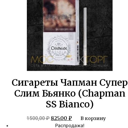
Сигареты Чапман Супер
Слим Бьянко (Chapman
SS Bianco)
Первоначальная
Текущая
825,00
₽
1500,00
₽
В корзину
цена
цена:
Распродажа!