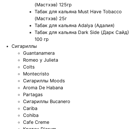
(Мастхэв) 125гр
Табак для кальяна Must Have Tobacco
(Мастхэв) 25г
Табак для кальяна Adalya (Адалия)
Табак для кальяна Dark Side (Дарк Сайд)
100 гр
Сигариллы
Guantanamera
Romeo y Julieta
Colts
Montecristo
Сигариллы Moods
Aroma De Habana
Partagas
Сигариллы Bucanero
Cariba
Cohiba
Cafe Creme
Кретек Djarum