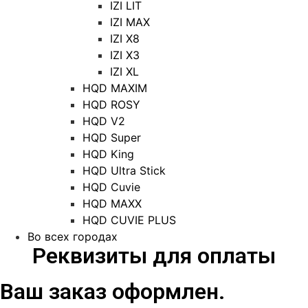
IZI LIT
IZI MAX
IZI X8
IZI X3
IZI XL
HQD MAXIM
HQD ROSY
HQD V2
HQD Super
HQD King
HQD Ultra Stick
HQD Cuvie
HQD MAXX
HQD CUVIE PLUS
Во всех городах
Реквизиты для оплаты
Ваш заказ оформлен.