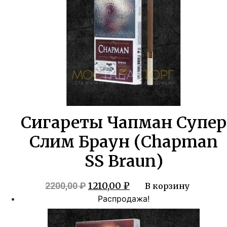
Сигареты Чапман Супер
Слим Браун (Chapman
SS Braun)
Первоначальная
Текущая
1210,00
₽
2200,00
₽
В корзину
цена
цена:
Распродажа!
составляла
1210,00 ₽.
2200,00 ₽.