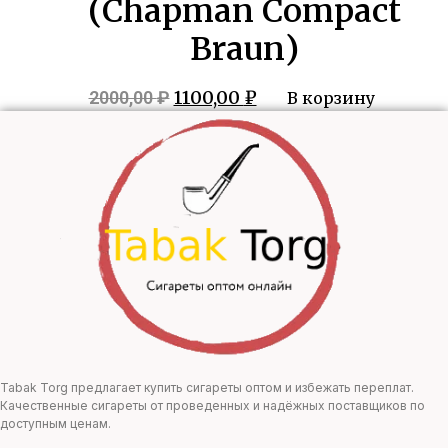
(Chapman Compact
Braun)
Первоначальная
Текущая
1100,00
₽
2000,00
₽
В корзину
цена
цена:
составляла
1100,00 ₽.
2000,00 ₽.
Tabak Torg предлагает купить сигареты оптом и избежать переплат.
Качественные сигареты от проведенных и надёжных поставщиков по
доступным ценам.