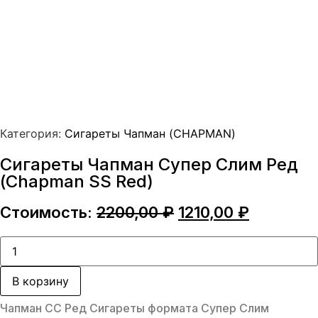
Категория:
Сигареты Чапман (CHAPMAN)
Сигареты Чапман Супер Слим Ред
(Chapman SS Red)
Первоначальная
Текущая
Стоимость:
2200,00
₽
1210,00
₽
цена
цена:
составляла
1210,00 ₽
Количество
товара
2200,00 ₽.
Сигареты
Чапман
В корзину
Супер
Слим
Чапман СС Ред Сигареты формата Супер Слим
Ред