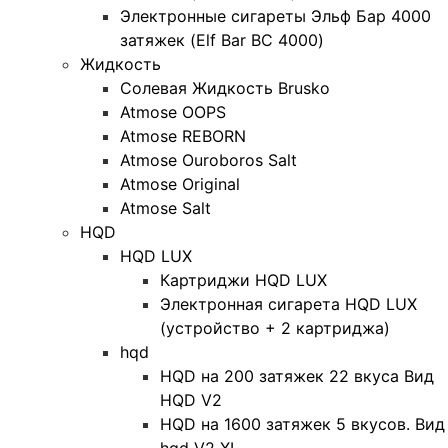
Электронные сигареты Эльф Бар 4000
затяжек (Elf Bar BC 4000)
Жидкость
Солевая Жидкость Brusko
Atmose OOPS
Atmose REBORN
Atmose Ouroboros Salt
Atmose Original
Atmose Salt
HQD
HQD LUX
Картриджи HQD LUX
Электронная сигарета HQD LUX
(устройство + 2 картриджа)
hqd
HQD на 200 затяжек 22 вкуса Вид
HQD V2
HQD на 1600 затяжек 5 вкусов. Вид
hqd V2 XL