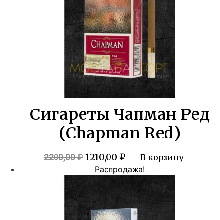
Сигареты Чапман Ред
(Chapman Red)
Первоначальная
Текущая
1210,00
₽
2200,00
₽
В корзину
цена
цена:
Распродажа!
составляла
1210,00 ₽.
2200,00 ₽.