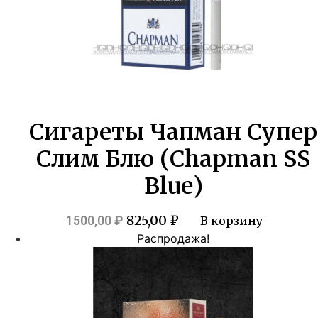
Сигареты Чапман Супер
Слим Блю (Chapman SS
Blue)
Первоначальная
Текущая
825,00
₽
1500,00
₽
В корзину
цена
цена:
Распродажа!
составляла
825,00 ₽.
1500,00 ₽.