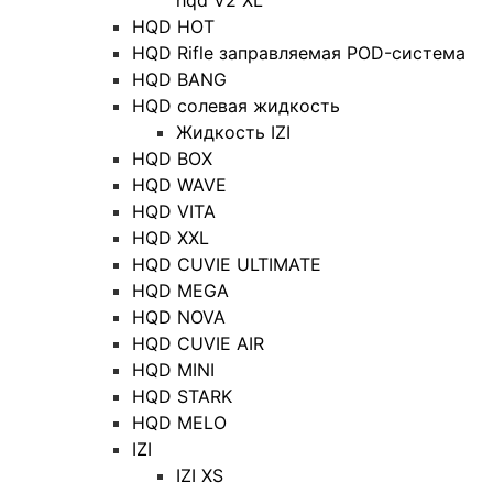
HQD HOT
HQD Rifle заправляемая POD-система
HQD BANG
HQD солевая жидкость
Жидкость IZI
HQD BOX
HQD WAVE
HQD VITA
HQD XXL
HQD CUVIE ULTIMATE
HQD MEGA
HQD NOVA
HQD CUVIE AIR
HQD MINI
HQD STARK
HQD MELO
IZI
IZI XS