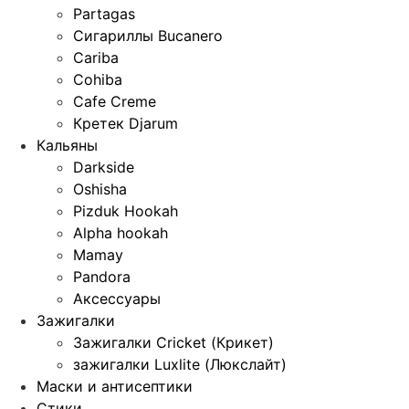
Partagas
Сигариллы Bucanero
Cariba
Cohiba
Cafe Creme
Кретек Djarum
Кальяны
Darkside
Oshisha
Pizduk Hookah
Alpha hookah
Mamay
Pandora
Аксессуары
Зажигалки
Зажигалки Cricket (Крикет)
зажигалки Luxlite (Люкслайт)
Маски и антисептики
Стики