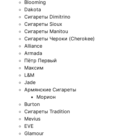
Blooming
Dakota
Сигареты Dimitrino
Сигареты Sioux
Сигареты Manitou
Сигареты Чероки (Cherokee)
Alliance
Armada
Пётр Первый
Максим
L&M
Jade
Армянские Сигареты
Морион
Burton
Сигареты Tradition
Mevius
EVE
Glamour