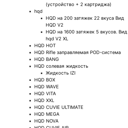
(устройство + 2 картриджа)
hqd
HQD на 200 затяжек 22 вкуса Вид
HQD V2
HQD на 1600 затяжек 5 вкусов. Вид
hqd V2 XL
HQD HOT
HQD Rifle заправляемая POD-система
HQD BANG
HQD солевая жидкость
Жидкость IZI
HQD BOX
HQD WAVE
HQD VITA
HQD XXL
HQD CUVIE ULTIMATE
HQD MEGA
HQD NOVA
HQD CUVIE AIR