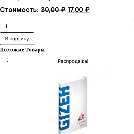
Первоначальная
Текущая
Стоимость:
30,00
₽
17,00
₽
цена
цена:
составляла
17,00 ₽.
Количество
товара
30,00 ₽.
Сигаретная
бумага
В корзину
OCB
Craft
Похожие Товары
Распродажа!