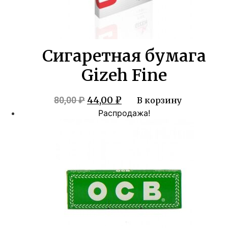
Сигаретная бумага
Gizeh Fine
Первоначальная
Текущая
44,00
₽
80,00
₽
В корзину
цена
цена:
Распродажа!
составляла
44,00 ₽.
80,00 ₽.