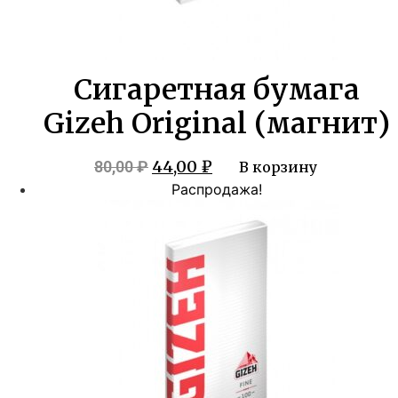
Сигаретная бумага
Gizeh Original (магнит)
Первоначальная
Текущая
44,00
₽
80,00
₽
В корзину
цена
цена:
Распродажа!
составляла
44,00 ₽.
80,00 ₽.