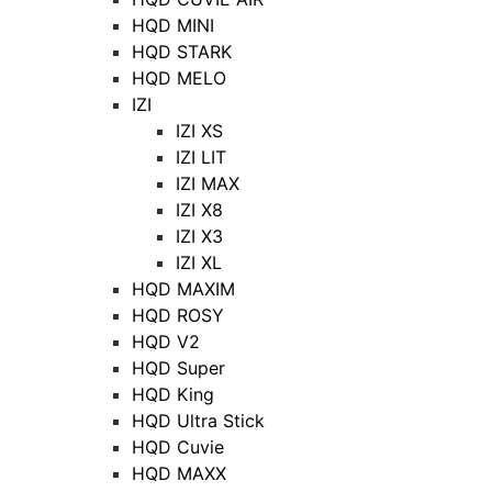
HQD MINI
HQD STARK
HQD MELO
IZI
IZI XS
IZI LIT
IZI MAX
IZI X8
IZI X3
IZI XL
HQD MAXIM
HQD ROSY
HQD V2
HQD Super
HQD King
HQD Ultra Stick
HQD Cuvie
HQD MAXX