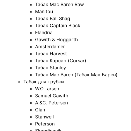
Табак Mac Baren Raw
Manitou
Табак Bali Shag
Табак Captain Black
Flandria
Gawith & Hoggarth
Amsterdamer
Табак Harvest
Табак Корсар (Corsar)
Табак Stanley
Табак Mac Baren (Табак Мак Барен)
Табак для трубки
W.O.Larsen
Samuel Gawith
A.&C. Petersen
Clan
Stanwell
Peterson
Skandinavik