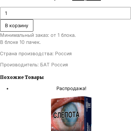
цена
цена:
составляла
908,00 ₽
Количество
товара
1650,00 ₽.
Rothmans
Demi
В корзину
Click
Минимальный заказ: от 1 блока.
В блоке 10 пачек.
Страна производства: Россия
Производитель: БАТ Россия
Похожие Товары
Распродажа!