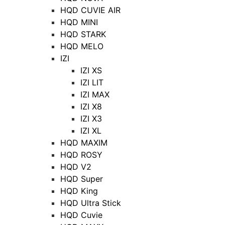
HQD CUVIE AIR
HQD MINI
HQD STARK
HQD MELO
IZI
IZI XS
IZI LIT
IZI MAX
IZI X8
IZI X3
IZI XL
HQD MAXIM
HQD ROSY
HQD V2
HQD Super
HQD King
HQD Ultra Stick
HQD Cuvie