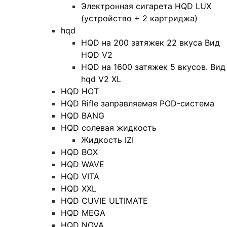
Электронная сигарета HQD LUX
(устройство + 2 картриджа)
hqd
HQD на 200 затяжек 22 вкуса Вид
HQD V2
HQD на 1600 затяжек 5 вкусов. Вид
hqd V2 XL
HQD HOT
HQD Rifle заправляемая POD-система
HQD BANG
HQD солевая жидкость
Жидкость IZI
HQD BOX
HQD WAVE
HQD VITA
HQD XXL
HQD CUVIE ULTIMATE
HQD MEGA
HQD NOVA