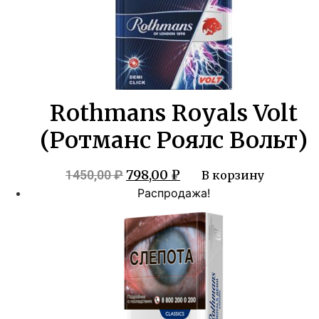
Rothmans Royals Volt
(Ротманс Роялс Вольт)
Первоначальная
Текущая
798,00
₽
1450,00
₽
В корзину
цена
цена:
Распродажа!
составляла
798,00 ₽.
1450,00 ₽.