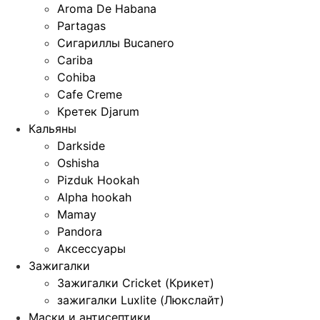
Aroma De Habana
Partagas
Сигариллы Bucanero
Cariba
Cohiba
Cafe Creme
Кретек Djarum
Кальяны
Darkside
Oshisha
Pizduk Hookah
Alpha hookah
Mamay
Pandora
Аксессуары
Зажигалки
Зажигалки Cricket (Крикет)
зажигалки Luxlite (Люкслайт)
Маски и антисептики