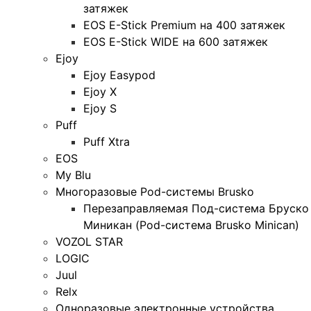
затяжек
EOS E-Stick Premium на 400 затяжек
EOS E-Stick WIDE на 600 затяжек
Ejoy
Ejoy Easypod
Ejoy X
Ejoy S
Puff
Puff Xtra
EOS
My Blu
Многоразовые Pod-системы Brusko
Перезаправляемая Под-система Бруско
Миникан (Pod-система Brusko Minican)
VOZOL STAR
LOGIC
Juul
Relx
Одноразовые электронные устройства