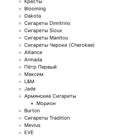
Кресты
Blooming
Dakota
Сигареты Dimitrino
Сигареты Sioux
Сигареты Manitou
Сигареты Чероки (Cherokee)
Alliance
Armada
Пётр Первый
Максим
L&M
Jade
Армянские Сигареты
Морион
Burton
Сигареты Tradition
Mevius
EVE