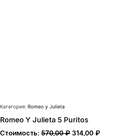
Категория:
Romeo y Julieta
Romeo Y Julieta 5 Puritos
Первоначальная
Текущая
Стоимость:
570,00
₽
314,00
₽