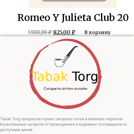
Romeo Y Julieta Club 20
Первоначальная
Текущая
825,00
₽
1500,00
₽
В корзину
цена
цена:
составляла
825,00 ₽.
1500,00 ₽.
Tabak Torg предлагает купить сигареты оптом и избежать переплат.
Качественные сигареты от проведенных и надёжных поставщиков по
доступным ценам.