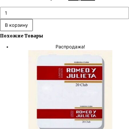
цена
цена:
составляла
314,00 ₽.
Количество
товара
570,00 ₽.
Romeo
Y
В корзину
Julieta
5
Похожие Товары
Puritos
Распродажа!