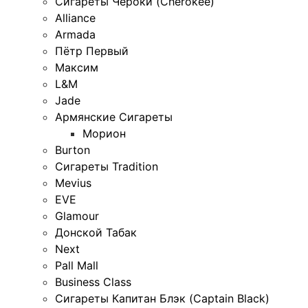
Сигареты Чероки (Cherokee)
Alliance
Armada
Пётр Первый
Максим
L&M
Jade
Армянские Сигареты
Морион
Burton
Сигареты Tradition
Mevius
EVE
Glamour
Донской Табак
Next
Pall Mall
Business Class
Сигареты Капитан Блэк (Captain Black)