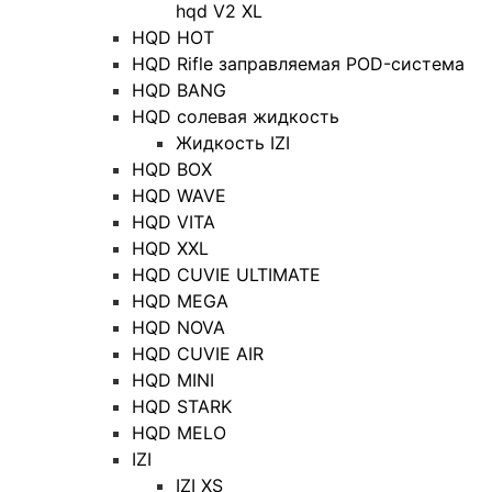
hqd V2 XL
HQD HOT
HQD Rifle заправляемая POD-система
HQD BANG
HQD солевая жидкость
Жидкость IZI
HQD BOX
HQD WAVE
HQD VITA
HQD XXL
HQD CUVIE ULTIMATE
HQD MEGA
HQD NOVA
HQD CUVIE AIR
HQD MINI
HQD STARK
HQD MELO
IZI
IZI XS