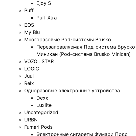
Ejoy S
Puff
Puff Xtra
EOS
My Blu
Многоразовые Pod-системы Brusko
Перезаправляемая Под-система Бруско
Миникан (Pod-система Brusko Minican)
VOZOL STAR
LOGIC
Juul
Relx
Одноразовые электронные устройства
Dexx
Luxlite
Uncategorized
URBN
Fumari Pods
Электронные сигареты Фумари Подс