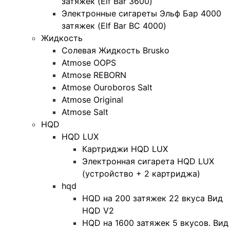
затяжек (Elf Bar 3600)
Электронные сигареты Эльф Бар 4000
затяжек (Elf Bar BC 4000)
Жидкость
Солевая Жидкость Brusko
Atmose OOPS
Atmose REBORN
Atmose Ouroboros Salt
Atmose Original
Atmose Salt
HQD
HQD LUX
Картриджи HQD LUX
Электронная сигарета HQD LUX
(устройство + 2 картриджа)
hqd
HQD на 200 затяжек 22 вкуса Вид
HQD V2
HQD на 1600 затяжек 5 вкусов. Вид