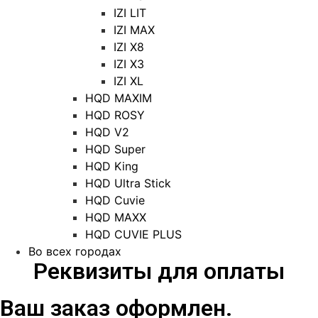
IZI LIT
IZI MAX
IZI X8
IZI X3
IZI XL
HQD MAXIM
HQD ROSY
HQD V2
HQD Super
HQD King
HQD Ultra Stick
HQD Cuvie
HQD MAXX
HQD CUVIE PLUS
Во всех городах
Реквизиты для оплаты
Ваш заказ оформлен.