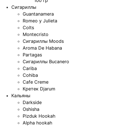
100 гр
Сигариллы
Guantanamera
Romeo y Julieta
Colts
Montecristo
Сигариллы Moods
Aroma De Habana
Partagas
Сигариллы Bucanero
Cariba
Cohiba
Cafe Creme
Кретек Djarum
Кальяны
Darkside
Oshisha
Pizduk Hookah
Alpha hookah