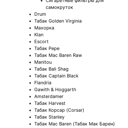
Сигаретные фильтры для
самокруток
Drum
Табак Golden Virginia
Махорка
Klan
Escort
Табак Pepe
Табак Mac Baren Raw
Manitou
Табак Bali Shag
Табак Captain Black
Flandria
Gawith & Hoggarth
Amsterdamer
Табак Harvest
Табак Корсар (Corsar)
Табак Stanley
Табак Mac Baren (Табак Мак Барен)