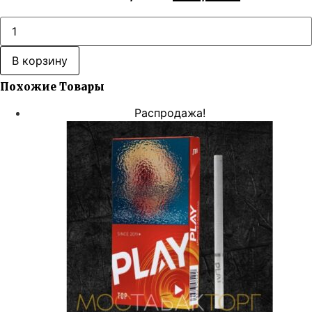
цена
цена:
составляла
583,00 ₽.
Количество
товара
1060,00 ₽.
Play
Beat
В корзину
Похожие Товары
Распродажа!