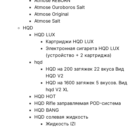
Atmose REBORN
Atmose Ouroboros Salt
Atmose Original
Atmose Salt
HQD
HQD LUX
Картриджи HQD LUX
Электронная сигарета HQD LUX
(устройство + 2 картриджа)
hqd
HQD на 200 затяжек 22 вкуса Вид
HQD V2
HQD на 1600 затяжек 5 вкусов. Вид
hqd V2 XL
HQD HOT
HQD Rifle заправляемая POD-система
HQD BANG
HQD солевая жидкость
Жидкость IZI