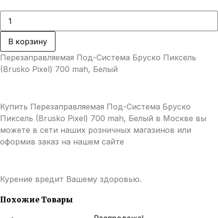
цена
цена:
составляла
440,00 ₽.
Количество
товара
800,00 ₽.
Перезаправляемая
Под-
В корзину
Система
Бруско
Перезаправляемая Под-Система Бруско Пиксель
Пиксель
(Brusko
(Brusko Pixel) 700 mah, Белый
Pixel)
700
mah,
Белый
Купить Перезаправляемая Под-Система Бруско
Пиксель (Brusko Pixel) 700 mah, Белый в Москве вы
можете в сети наших розничных магазинов или
оформив заказ на нашем сайте
Курение вредит Вашему здоровью.
Похожие Товары