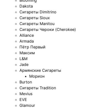
Blooming
Dakota
Сигареты Dimitrino
Сигареты Sioux
Сигареты Manitou
Сигареты Чероки (Cherokee)
Alliance
Armada
Пётр Первый
Максим
L&M
Jade
Армянские Сигареты
Морион
Burton
Сигареты Tradition
Mevius
EVE
Glamour