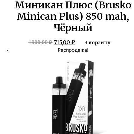
Миникан Плюс (Brusko
Minican Plus) 850 mah,
Чёрный
Первоначальная
Текущая
715,00
₽
1300,00
₽
В корзину
цена
цена:
Распродажа!
составляла
715,00 ₽.
1300,00 ₽.