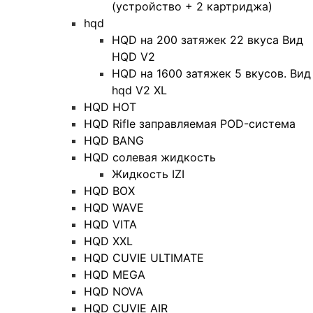
(устройство + 2 картриджа)
hqd
HQD на 200 затяжек 22 вкуса Вид
HQD V2
HQD на 1600 затяжек 5 вкусов. Вид
hqd V2 XL
HQD HOT
HQD Rifle заправляемая POD-система
HQD BANG
HQD солевая жидкость
Жидкость IZI
HQD BOX
HQD WAVE
HQD VITA
HQD XXL
HQD CUVIE ULTIMATE
HQD MEGA
HQD NOVA
HQD CUVIE AIR