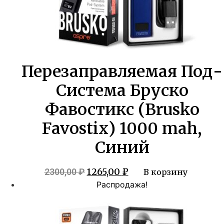
Перезаправляемая Под-
Система Бруско
Фавостикс (Brusko
Favostix) 1000 mah,
Синий
Первоначальная
Текущая
1265,00
₽
2300,00
₽
В корзину
цена
цена:
Распродажа!
составляла
1265,00 ₽.
2300,00 ₽.