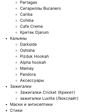
Partagas
Сигариллы Bucanero
Cariba
Cohiba
Cafe Creme
Кретек Djarum
Кальяны
Darkside
Oshisha
Pizduk Hookah
Alpha hookah
Mamay
Pandora
Аксессуары
Зажигалки
Зажигалки Cricket (Крикет)
зажигалки Luxlite (Люкслайт)
Маски и антисептики
Стики