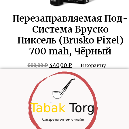
Перезаправляемая Под-
Система Бруско
Пиксель (Brusko Pixel)
700 mah, Чёрный
Первоначальная
Текущая
440,00
₽
800,00
₽
В корзину
цена
цена:
составляла
440,00 ₽.
800,00 ₽.