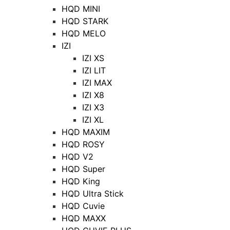
HQD MINI
HQD STARK
HQD MELO
IZI
IZI XS
IZI LIT
IZI MAX
IZI X8
IZI X3
IZI XL
HQD MAXIM
HQD ROSY
HQD V2
HQD Super
HQD King
HQD Ultra Stick
HQD Cuvie
HQD MAXX