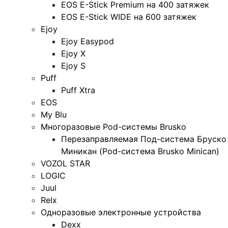
EOS E-Stick Premium на 400 затяжек
EOS E-Stick WIDE на 600 затяжек
Ejoy
Ejoy Easypod
Ejoy X
Ejoy S
Puff
Puff Xtra
EOS
My Blu
Многоразовые Pod-системы Brusko
Перезаправляемая Под-система Бруско
Миникан (Pod-система Brusko Minican)
VOZOL STAR
LOGIC
Juul
Relx
Одноразовые электронные устройства
Dexx