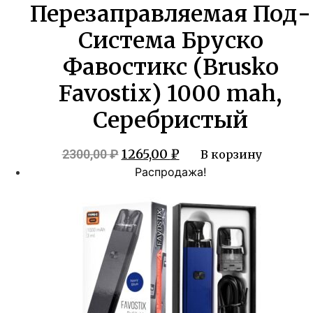
Перезаправляемая Под-
Система Бруско
Фавостикс (Brusko
Favostix) 1000 mah,
Серебристый
Первоначальная
Текущая
1265,00
₽
2300,00
₽
В корзину
цена
цена:
Распродажа!
составляла
1265,00 ₽.
2300,00 ₽.