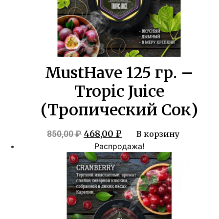
MustHave 125 гр. –
Tropic Juice
(Тропический Сок)
Первоначальная
Текущая
468,00
₽
850,00
₽
В корзину
цена
цена:
Распродажа!
составляла
468,00 ₽.
850,00 ₽.