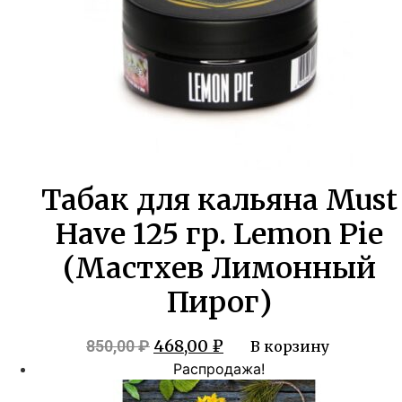
Табак для кальяна Must
Have 125 гр. Lemon Pie
(Мастхев Лимонный
Пирог)
Первоначальная
Текущая
468,00
₽
850,00
₽
В корзину
цена
цена:
Распродажа!
составляла
468,00 ₽.