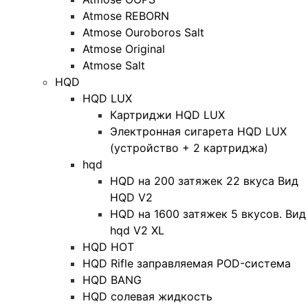
Atmose REBORN
Atmose Ouroboros Salt
Atmose Original
Atmose Salt
HQD
HQD LUX
Картриджи HQD LUX
Электронная сигарета HQD LUX
(устройство + 2 картриджа)
hqd
HQD на 200 затяжек 22 вкуса Вид
HQD V2
HQD на 1600 затяжек 5 вкусов. Вид
hqd V2 XL
HQD HOT
HQD Rifle заправляемая POD-система
HQD BANG
HQD солевая жидкость