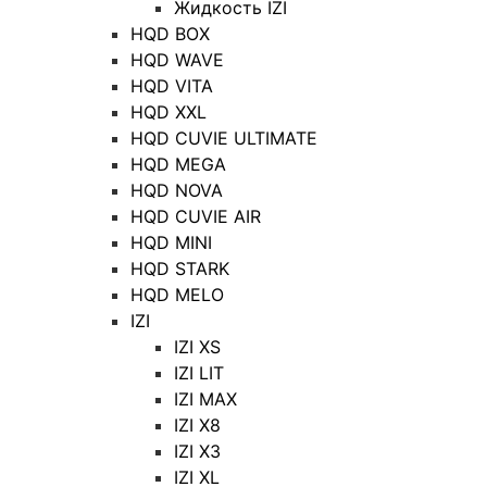
Жидкость IZI
HQD BOX
HQD WAVE
HQD VITA
HQD XXL
HQD CUVIE ULTIMATE
HQD MEGA
HQD NOVA
HQD CUVIE AIR
HQD MINI
HQD STARK
HQD MELO
IZI
IZI XS
IZI LIT
IZI MAX
IZI X8
IZI X3
IZI XL