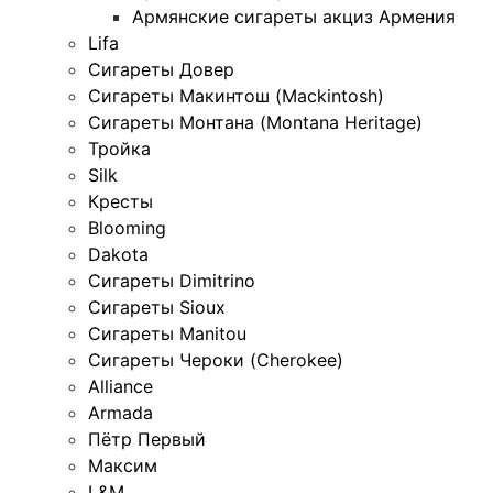
Армянские сигареты акциз Армения
Lifa
Сигареты Довер
Сигареты Макинтош (Mackintosh)
Сигареты Монтана (Montana Heritage)
Тройка
Silk
Кресты
Blooming
Dakota
Сигареты Dimitrino
Сигареты Sioux
Сигареты Manitou
Сигареты Чероки (Cherokee)
Alliance
Armada
Пётр Первый
Максим
L&M