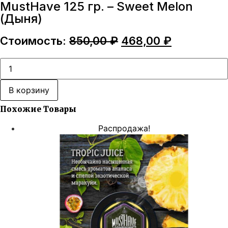
MustHave 125 гр. – Sweet Melon
(Дыня)
Первоначальная
Текущая
Стоимость:
850,00
₽
468,00
₽
цена
цена:
составляла
468,00 ₽.
Количество
товара
850,00 ₽.
MustHave
125
В корзину
гр.
–
Похожие Товары
Sweet
Melon
(Дыня)
Распродажа!