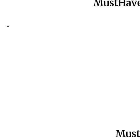
MustHave
Must