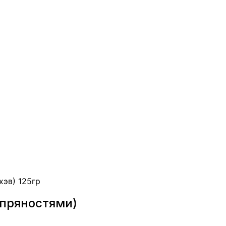
хэв) 125гр
с пряностями)