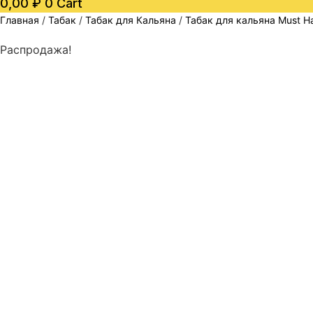
0,00
₽
0
Cart
Главная
/
Табак
/
Табак для Кальяна
/
Табак для кальяна Must H
Распродажа!