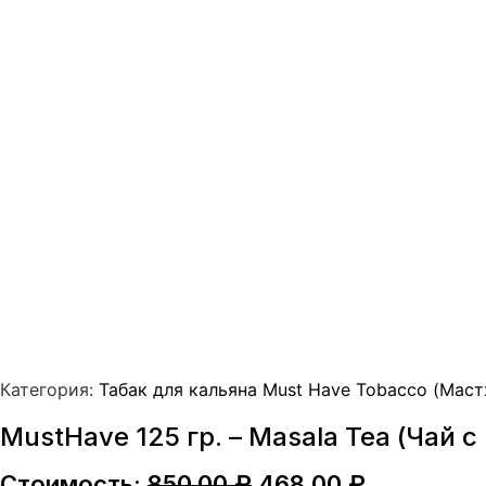
Категория:
Табак для кальяна Must Have Tobacco (Маст
MustHave 125 гр. – Masala Tea (Чай 
Первоначальная
Текущая
Стоимость:
850,00
₽
468,00
₽