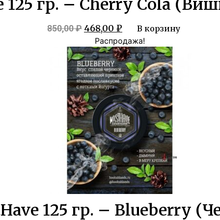
 125 гр. – Cherry Cola (Ви
Первоначальная
Текущая
468,00
₽
850,00
₽
В корзину
цена
цена:
Распродажа!
составляла
468,00 ₽.
850,00 ₽.
Have 125 гр. – Blueberry (