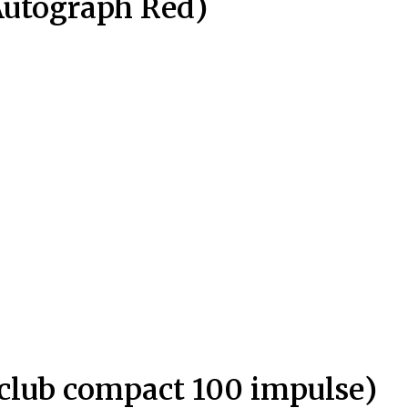
utograph Red)
lub compact 100 impulse)