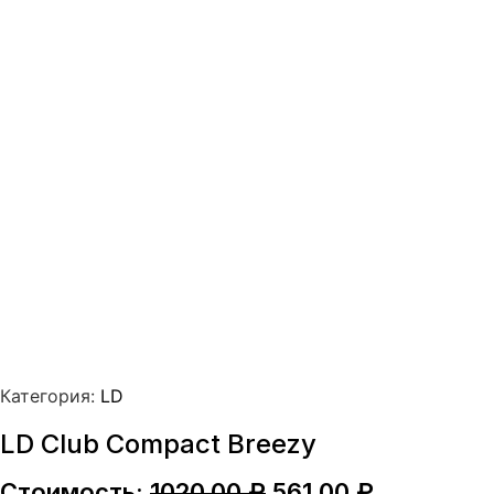
Категория:
LD
LD Club Compact Breezy
Первоначальная
Текущая
Стоимость:
1020,00
₽
561,00
₽