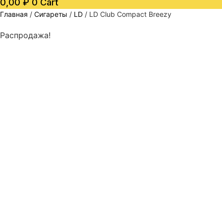
0,00
₽
0
Cart
Главная
/
Сигареты
/
LD
/ LD Club Compact Breezy
Распродажа!