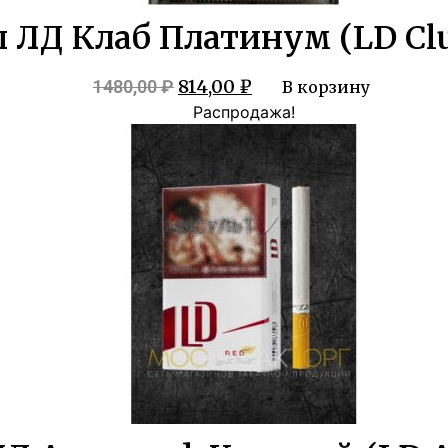
 ЛД Клаб Платинум (LD Clu
Первоначальная
Текущая
814,00
₽
1480,00
₽
В корзину
цена
цена:
Распродажа!
составляла
814,00 ₽.
1480,00 ₽.