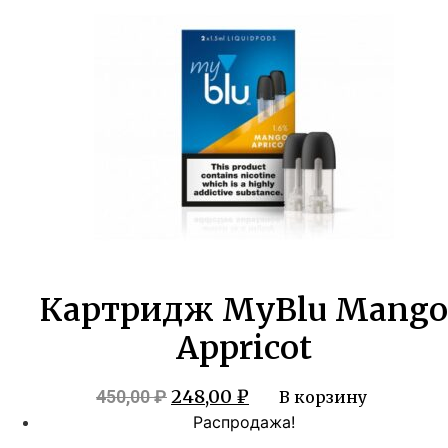
450,00 ₽.
Картридж MyBlu Mango
Appricot
Первоначальная
Текущая
248,00
₽
450,00
₽
В корзину
цена
цена:
Распродажа!