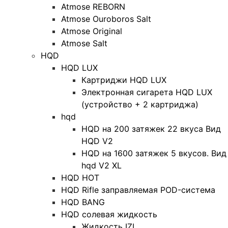
Atmose REBORN
Atmose Ouroboros Salt
Atmose Original
Atmose Salt
HQD
HQD LUX
Картриджи HQD LUX
Электронная сигарета HQD LUX
(устройство + 2 картриджа)
hqd
HQD на 200 затяжек 22 вкуса Вид
HQD V2
HQD на 1600 затяжек 5 вкусов. Вид
hqd V2 XL
HQD HOT
HQD Rifle заправляемая POD-система
HQD BANG
HQD солевая жидкость
Жидкость IZI