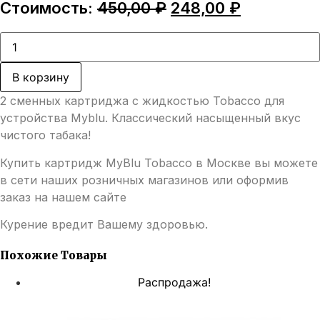
Первоначальная
Текущая
Стоимость:
450,00
₽
248,00
₽
цена
цена:
составляла
248,00 ₽.
Количество
товара
450,00 ₽.
Картридж
MyBlu
В корзину
Tobacco
2 сменных картриджа с жидкостью Tobacco для
устройства Myblu. Классический насыщенный вкус
чистого табака!
Купить картридж MyBlu Tobacco в Москве вы можете
в сети наших розничных магазинов или оформив
заказ на нашем сайте
Курение вредит Вашему здоровью.
Похожие Товары
Распродажа!