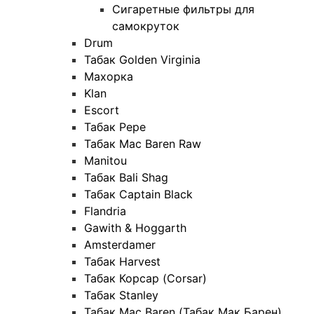
Сигаретные фильтры для
самокруток
Drum
Табак Golden Virginia
Махорка
Klan
Escort
Табак Pepe
Табак Mac Baren Raw
Manitou
Табак Bali Shag
Табак Captain Black
Flandria
Gawith & Hoggarth
Amsterdamer
Табак Harvest
Табак Корсар (Corsar)
Табак Stanley
Табак Mac Baren (Табак Мак Барен)