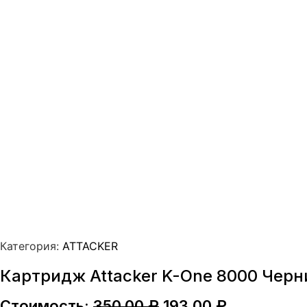
Категория:
ATTACKER
Картридж Attacker K-One 8000 Чер
Первоначальная
Текущая
Стоимость:
350,00
₽
193,00
₽