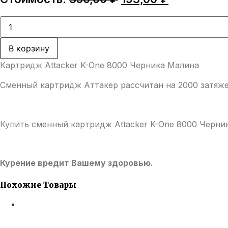
цена
цена:
составляла
193,00 ₽.
Количество
товара
350,00 ₽.
Картридж
Attacker
В корзину
K-
One
Картридж Attacker K-One 8000 Черника Малина
8000
Черника
Сменный картридж Аттакер рассчитан на 2000 затяже
Малина
Купить сменный картридж Attacker K-One 8000 Черни
Курение вредит Вашему здоровью.
Похожие Товары