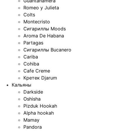
Guantanamera
Romeo y Julieta
Colts
Montecristo
Сигариллы Moods
Aroma De Habana
Partagas
Сигариллы Bucanero
Cariba
Cohiba
Cafe Creme
Кретек Djarum
Кальяны
Darkside
Oshisha
Pizduk Hookah
Alpha hookah
Mamay
Pandora