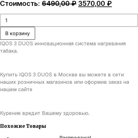
Первоначальная
Текуща
Стоимость:
6490,00
₽
3570,00
₽
цена
цена:
составляла
3570,00
Количество
товара
6490,00 ₽.
IQOS
3
В корзину
DUOS
Комплект
IQOS 3 DUOS инновационная система нагревания
табака.
Купить IQOS 3 DUOS в Москве вы можете в сети
наших розничных магазинов или оформив заказ на
нашем сайте
Курение вредит Вашему здоровью.
Похожие Товары
Распродажа!