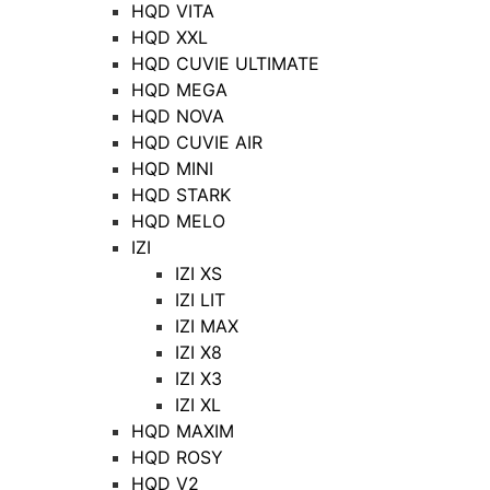
HQD VITA
HQD XXL
HQD CUVIE ULTIMATE
HQD MEGA
HQD NOVA
HQD CUVIE AIR
HQD MINI
HQD STARK
HQD MELO
IZI
IZI XS
IZI LIT
IZI MAX
IZI X8
IZI X3
IZI XL
HQD MAXIM
HQD ROSY
HQD V2