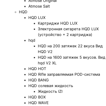
Atmose Original
Atmose Salt
HQD
HQD LUX
Картриджи HQD LUX
Электронная сигарета HQD LUX
(устройство + 2 картриджа)
hqd
HQD на 200 затяжек 22 вкуса Вид
HQD V2
HQD на 1600 затяжек 5 вкусов. Вид
hqd V2 XL
HQD HOT
HQD Rifle заправляемая POD-система
HQD BANG
HQD солевая жидкость
Жидкость IZI
HQD BOX
HQD WAVE