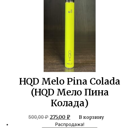
HQD Melo Pina Colada
(HQD Мело Пина
Колада)
Первоначальная
Текущая
275,00
₽
500,00
₽
В корзину
цена
цена:
Распродажа!