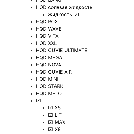
HQD BANG
HQD солевая жидкость
Жидкость IZI
HQD BOX
HQD WAVE
HQD VITA
HQD XXL
HQD CUVIE ULTIMATE
HQD MEGA
HQD NOVA
HQD CUVIE AIR
HQD MINI
HQD STARK
HQD MELO
IZI
IZI XS
IZI LIT
IZI MAX
IZI X8