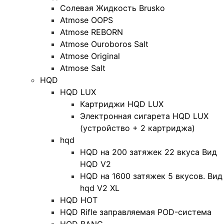
Солевая Жидкость Brusko
Atmose OOPS
Atmose REBORN
Atmose Ouroboros Salt
Atmose Original
Atmose Salt
HQD
HQD LUX
Картриджи HQD LUX
Электронная сигарета HQD LUX
(устройство + 2 картриджа)
hqd
HQD на 200 затяжек 22 вкуса Вид
HQD V2
HQD на 1600 затяжек 5 вкусов. Вид
hqd V2 XL
HQD HOT
HQD Rifle заправляемая POD-система