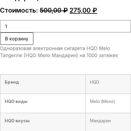
Первоначальная
Текущая
Стоимость:
500,00
₽
275,00
₽
цена
цена:
составляла
275,00 ₽.
Количество
товара
500,00 ₽.
HQD
Melo
В корзину
Tangerine
(HQD
Одноразовая электронная сигарета HQD Melo
Мело
Мандарин)
Tangerine (HQD Мело Мандарин) на 1000 затяжек
Бренд
HQD
HQD виды
Melo (Мело)
HQD вкусы
Мандарин