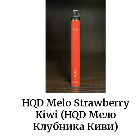
составляла
275,00 ₽.
500,00 ₽.
HQD Melo Strawberry
Kiwi (HQD Мело
Клубника Киви)