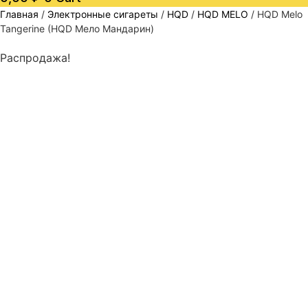
Главная
/
Электронные сигареты
/
HQD
/
HQD MELO
/ HQD Melo
Tangerine (HQD Мело Мандарин)
Распродажа!