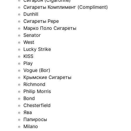
Сигарон (Cigaronne)
Сигареты Комплимент (Compliment)
Dunhill
Сигареты Pepe
Марко Поло Сигареты
Senator
West
Lucky Strike
KISS
Play
Vogue (Вог)
Крымские Сигареты
Richmond
Philip Morris
Bond
Chesterfield
Ява
Папиросы
Milano