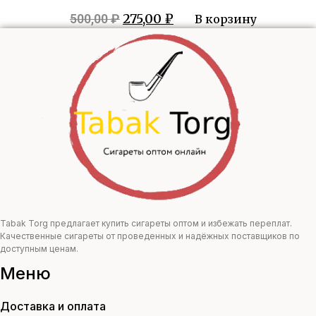
Первоначальная
Текущая
275,00
₽
500,00
₽
В корзину
цена
цена:
составляла
275,00 ₽.
500,00 ₽.
Tabak Torg предлагает купить сигареты оптом и избежать переплат.
Качественные сигареты от проведенных и надёжных поставщиков по
доступным ценам.
Меню
Доставка и оплата