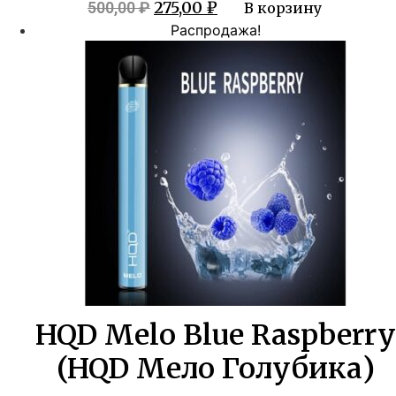
Первоначальная
Текущая
275,00
₽
500,00
₽
В корзину
цена
цена:
Распродажа!
составляла
275,00 ₽.
500,00 ₽.
HQD Melo Blue Raspberry
(HQD Мело Голубика)