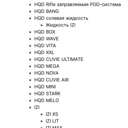
HQD Rifle заправляемая POD-система
HQD BANG
HQD солевая жидкость
Жидкость IZI
HQD BOX
HQD WAVE
HQD VITA
HQD XXL
HQD CUVIE ULTIMATE
HQD MEGA
HQD NOVA
HQD CUVIE AIR
HQD MINI
HQD STARK
HQD MELO
IZI
IZI XS
IZI LIT
IZI MAX