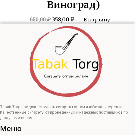
Виноград)
Первоначальная
Текущая
358,00
₽
650,00
₽
В корзину
цена
цена:
составляла
358,00 ₽.
650,00 ₽.
Tabak Torg предлагает купить сигареты оптом и избежать переплат.
Качественные сигареты от проведенных и надёжных поставщиков по
доступным ценам.
Меню