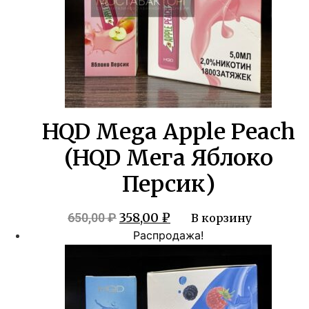
HQD Mega Apple Peach
(HQD Мега Яблоко
Персик)
Первоначальная
Текущая
358,00
₽
650,00
₽
В корзину
цена
цена:
Распродажа!
составляла
358,00 ₽.
650,00 ₽.