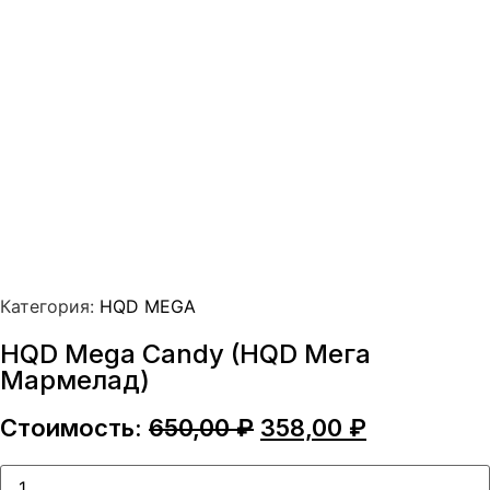
Категория:
HQD MEGA
HQD Mega Candy (HQD Мега
Мармелад)
Первоначальная
Текущая
Стоимость:
650,00
₽
358,00
₽
цена
цена:
составляла
358,00 ₽.
Количество