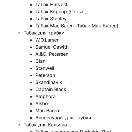
Табак Harvest
Табак Корсар (Corsar)
Табак Stanley
Табак Mac Baren (Табак Мак Барен)
Табак для трубки
W.O.Larsen
Samuel Gawith
A.&C. Petersen
Clan
Stanwell
Peterson
Skandinavik
Captain Black
Amphora
Alsbo
Mac Baren
Аксессуары для трубки
Табак для Кальяна
Табак для кальяна Darkside Shot