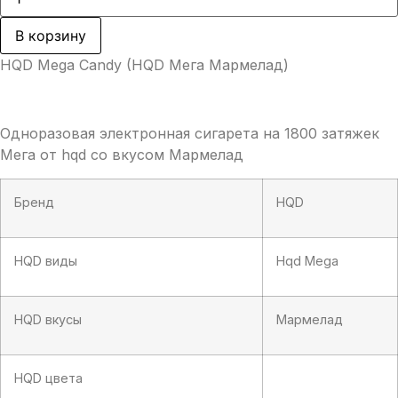
товара
650,00 ₽.
HQD
Mega
В корзину
Candy
(HQD
HQD Mega Candy (HQD Мега Мармелад)
Мега
Мармелад)
Одноразовая электронная сигарета на 1800 затяжек
Мега от hqd со вкусом Мармелад
Бренд
HQD
HQD виды
Hqd Mega
HQD вкусы
Мармелад
HQD цвета