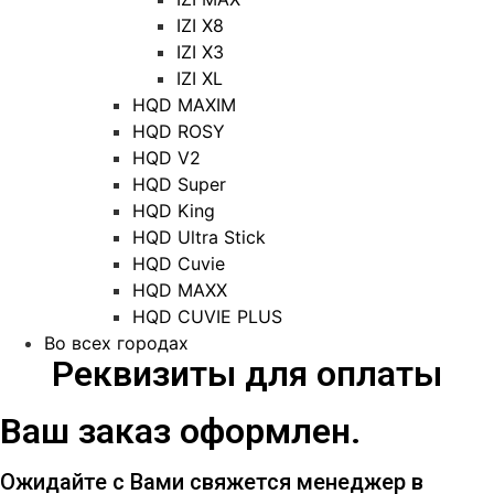
IZI X8
IZI X3
IZI XL
HQD MAXIM
HQD ROSY
HQD V2
HQD Super
HQD King
HQD Ultra Stick
HQD Cuvie
HQD MAXX
HQD CUVIE PLUS
Во всех городах
Реквизиты для оплаты
Ваш заказ оформлен.
Ожидайте с Вами свяжется менеджер в