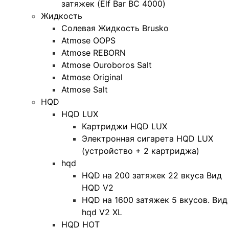
затяжек (Elf Bar BC 4000)
Жидкость
Солевая Жидкость Brusko
Atmose OOPS
Atmose REBORN
Atmose Ouroboros Salt
Atmose Original
Atmose Salt
HQD
HQD LUX
Картриджи HQD LUX
Электронная сигарета HQD LUX
(устройство + 2 картриджа)
hqd
HQD на 200 затяжек 22 вкуса Вид
HQD V2
HQD на 1600 затяжек 5 вкусов. Вид
hqd V2 XL
HQD HOT