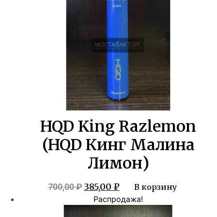
HQD King Razlemon
(HQD Кинг Малина
Лимон)
Первоначальная
Текущая
385,00
₽
700,00
₽
В корзину
цена
цена:
Распродажа!
составляла
385,00 ₽.