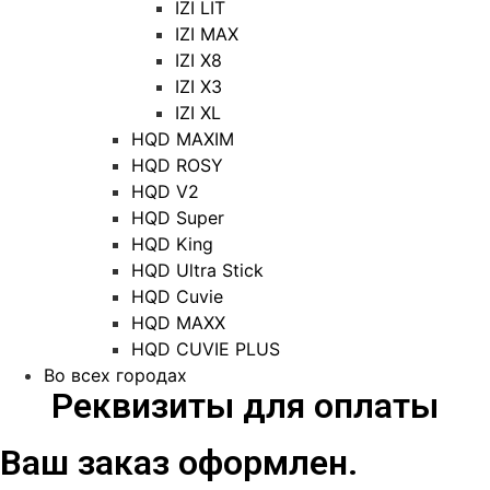
IZI LIT
IZI MAX
IZI X8
IZI X3
IZI XL
HQD MAXIM
HQD ROSY
HQD V2
HQD Super
HQD King
HQD Ultra Stick
HQD Cuvie
HQD MAXX
HQD CUVIE PLUS
Во всех городах
Реквизиты для оплаты
Ваш заказ оформлен.