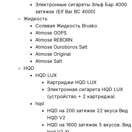
Электронные сигареты Эльф Бар 4000
затяжек (Elf Bar BC 4000)
Жидкость
Солевая Жидкость Brusko
Atmose OOPS
Atmose REBORN
Atmose Ouroboros Salt
Atmose Original
Atmose Salt
HQD
HQD LUX
Картриджи HQD LUX
Электронная сигарета HQD LUX
(устройство + 2 картриджа)
hqd
HQD на 200 затяжек 22 вкуса Вид
HQD V2
HQD на 1600 затяжек 5 вкусов. Вид
hqd V2 XL