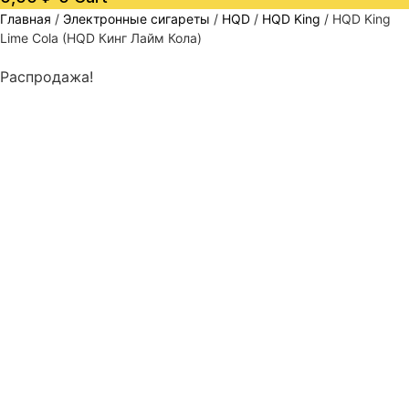
Главная
/
Электронные сигареты
/
HQD
/
HQD King
/ HQD King
Lime Cola (HQD Кинг Лайм Кола)
Распродажа!