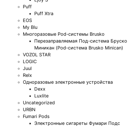
Puff
Puff Xtra
EOS
My Blu
Многоразовые Pod-системы Brusko
Перезаправляемая Под-система Бруско
Миникан (Pod-система Brusko Minican)
VOZOL STAR
LOGIC
Juul
Relx
Одноразовые электронные устройства
Dexx
Luxlite
Uncategorized
URBN
Fumari Pods
Электронные сигареты Фумари Подс