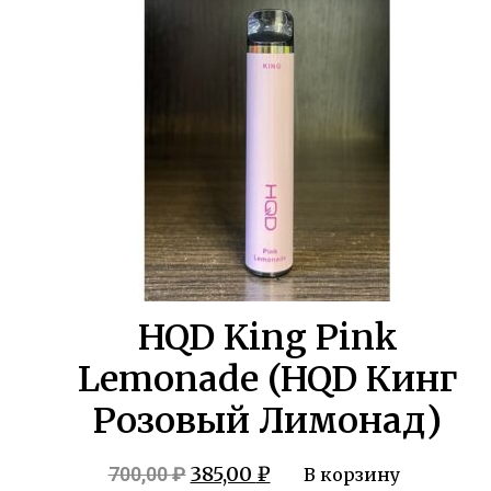
700,00 ₽.
HQD King Pink
Lemonade (HQD Кинг
Розовый Лимонад)
Первоначальная
Текущая
385,00
₽
700,00
₽
В корзину