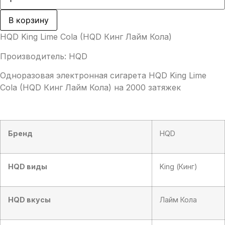
товара
700,00 ₽.
HQD
King
В корзину
Lime
Cola
HQD King Lime Cola (HQD Кинг Лайм Кола)
(HQD
Кинг
Производитель: HQD
Лайм
Кола)
Одноразовая электронная сигарета HQD King Lime
Cola (HQD Кинг Лайм Кола) на 2000 затяжек
Бренд
HQD
HQD виды
King (Кинг)
HQD вкусы
Лайм Кола