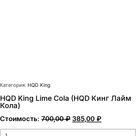
Категория:
HQD King
HQD King Lime Cola (HQD Кинг Лайм
Кола)
Первоначальная
Текущая
Стоимость:
700,00
₽
385,00
₽
цена
цена:
составляла
385,00 ₽.
Количество