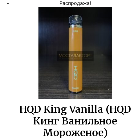
цена
цена:
Распродажа!
составляла
385,00 ₽.
700,00 ₽.
HQD King Vanilla (HQD
Кинг Ванильное
Мороженое)