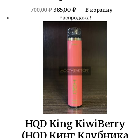
Первоначальная
Текущая
385,00
₽
700,00
₽
В корзину
цена
цена:
Распродажа!
составляла
385,00 ₽.
700,00 ₽.
HQD King KiwiBerry
(HQD Кинг Клубника