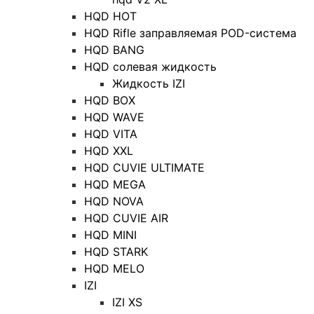
HQD HOT
HQD Rifle заправляемая POD-система
HQD BANG
HQD солевая жидкость
Жидкость IZI
HQD BOX
HQD WAVE
HQD VITA
HQD XXL
HQD CUVIE ULTIMATE
HQD MEGA
HQD NOVA
HQD CUVIE AIR
HQD MINI
HQD STARK
HQD MELO
IZI
IZI XS