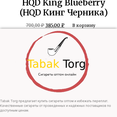
HQD King Blueberry
(HQD Кинг Черника)
Первоначальная
Текущая
385,00
₽
700,00
₽
В корзину
цена
цена:
составляла
385,00 ₽.
700,00 ₽.
Tabak Torg предлагает купить сигареты оптом и избежать переплат.
Качественные сигареты от проведенных и надёжных поставщиков по
доступным ценам.