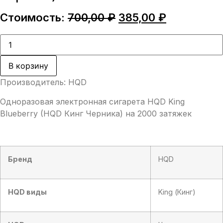
Первоначальная
Текущая
Стоимость:
700,00
₽
385,00
₽
цена
цена:
составляла
385,00 ₽.
Количество
товара
700,00 ₽.
HQD
King
В корзину
Blueberry
(HQD
Производитель: HQD
Кинг
Черника)
Одноразовая электронная сигарета HQD King
Blueberry (HQD Кинг Черника) на 2000 затяжек
Бренд
HQD
HQD виды
King (Кинг)