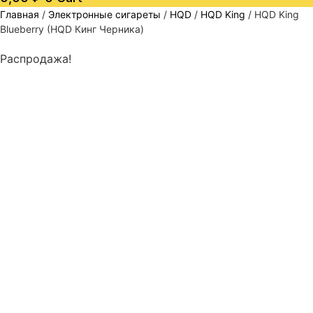
Главная
/
Электронные сигареты
/
HQD
/
HQD King
/ HQD King
Blueberry (HQD Кинг Черника)
Распродажа!