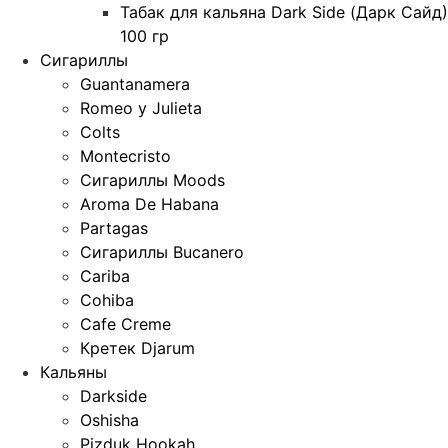
Табак для кальяна Dark Side (Дарк Сайд)
100 гр
Сигариллы
Guantanamera
Romeo y Julieta
Colts
Montecristo
Сигариллы Moods
Aroma De Habana
Partagas
Сигариллы Bucanero
Cariba
Cohiba
Cafe Creme
Кретек Djarum
Кальяны
Darkside
Oshisha
Pizduk Hookah