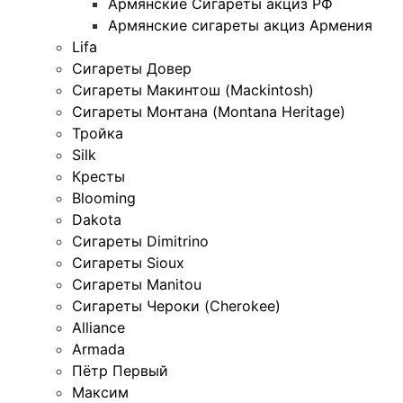
Армянские Сигареты акциз РФ
Армянские сигареты акциз Армения
Lifa
Сигареты Довер
Сигареты Макинтош (Mackintosh)
Сигареты Монтана (Montana Heritage)
Тройка
Silk
Кресты
Blooming
Dakota
Сигареты Dimitrino
Сигареты Sioux
Сигареты Manitou
Сигареты Чероки (Cherokee)
Alliance
Armada
Пётр Первый
Максим