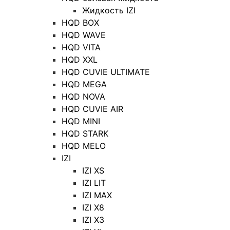
Жидкость IZI
HQD BOX
HQD WAVE
HQD VITA
HQD XXL
HQD CUVIE ULTIMATE
HQD MEGA
HQD NOVA
HQD CUVIE AIR
HQD MINI
HQD STARK
HQD MELO
IZI
IZI XS
IZI LIT
IZI MAX
IZI X8
IZI X3