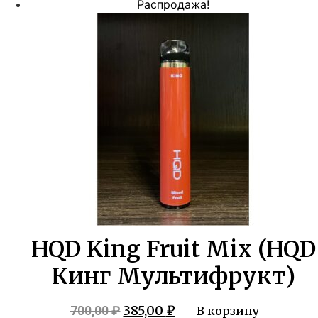
цена
цена:
Распродажа!
составляла
385,00 ₽.
700,00 ₽.
HQD King Fruit Mix (HQD
Кинг Мультифрукт)
Первоначальная
Текущая
385,00
₽
700,00
₽
В корзину