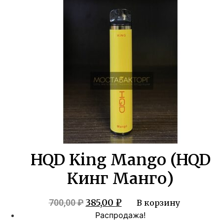
составляла
385,00 ₽.
700,00 ₽.
HQD King Mango (HQD
Кинг Манго)
Первоначальная
Текущая
385,00
₽
700,00
₽
В корзину
цена
цена:
Распродажа!