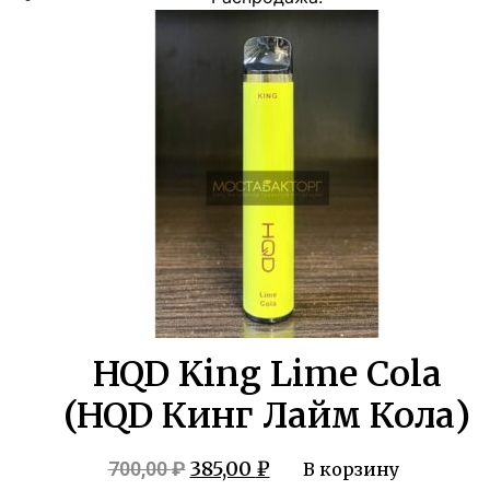
составляла
385,00 ₽.
700,00 ₽.
HQD King Lime Cola
(HQD Кинг Лайм Кола)
Первоначальная
Текущая
385,00
₽
700,00
₽
В корзину