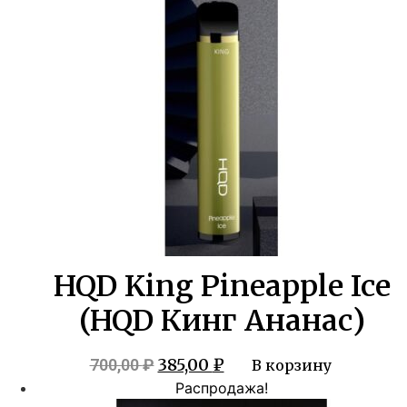
HQD King Pineapple Ice
(HQD Кинг Ананас)
Первоначальная
Текущая
385,00
₽
700,00
₽
В корзину
цена
цена:
Распродажа!