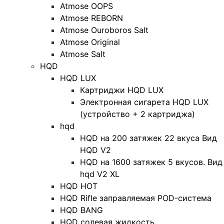
Atmose OOPS
Atmose REBORN
Atmose Ouroboros Salt
Atmose Original
Atmose Salt
HQD
HQD LUX
Картриджи HQD LUX
Электронная сигарета HQD LUX
(устройство + 2 картриджа)
hqd
HQD на 200 затяжек 22 вкуса Вид
HQD V2
HQD на 1600 затяжек 5 вкусов. Вид
hqd V2 XL
HQD HOT
HQD Rifle заправляемая POD-система
HQD BANG
HQD солевая жидкость