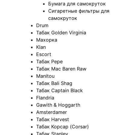
Бумага для самокруток
Сигаретные фильтры для
самокруток
Drum
Табак Golden Virginia
Махорка
Klan
Escort
Табак Pepe
Табак Mac Baren Raw
Manitou
Табак Bali Shag
Табак Captain Black
Flandria
Gawith & Hoggarth
Amsterdamer
Табак Harvest
Табак Корсар (Corsar)
Табак Stanley