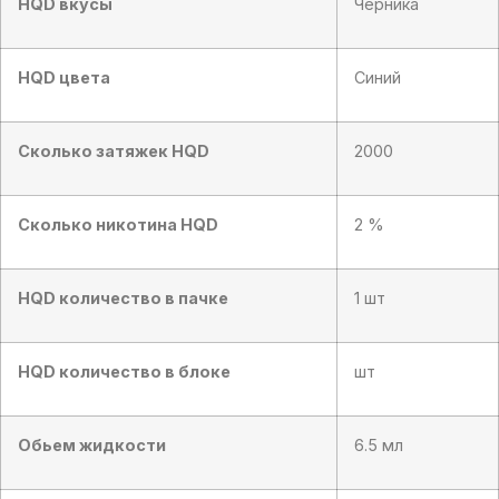
HQD вкусы
Черника
HQD цвета
Синий
Сколько затяжек HQD
2000
Сколько никотина HQD
2 %
HQD количество в пачке
1 шт
HQD количество в блоке
шт
Обьем жидкости
6.5 мл