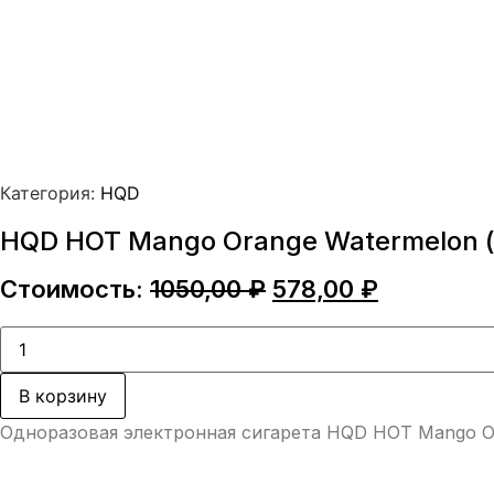
Категория:
HQD
HQD HOT Mango Orange Watermelon (
Первоначальная
Текущая
Стоимость:
1050,00
₽
578,00
₽
цена
цена:
составляла
578,00 ₽.
Количество
товара
1050,00 ₽.
HQD
HOT
В корзину
Mango
Orange
Одноразовая электронная сигарета HQD HOT Mango Or
Watermelon
(hqd
Хот
Манго