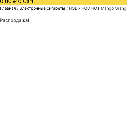
0,00
₽
0
Cart
Главная
/
Электронные сигареты
/
HQD
/ HQD HOT Mango Orange
Распродажа!