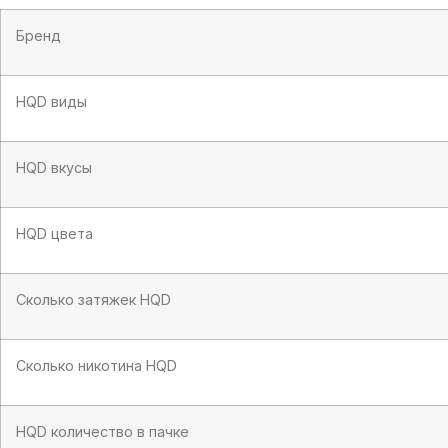
Апельсин
Арбуз)
Бренд
HQD виды
HQD вкусы
HQD цвета
Сколько затяжек HQD
Сколько никотина HQD
HQD количество в пачке