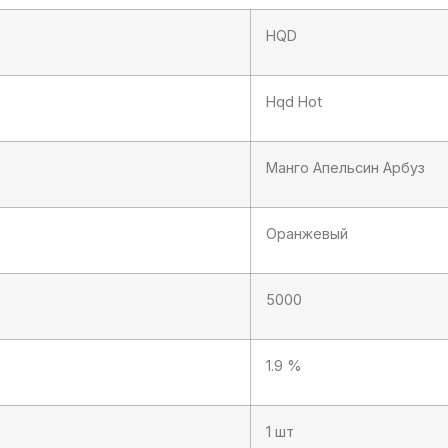
HQD
Hqd Hot
Манго Апельсин Арбуз
Оранжевый
5000
1.9 %
1 шт