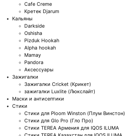
Cafe Creme
Кретек Djarum
Кальяны
Darkside
Oshisha
Pizduk Hookah
Alpha hookah
Mamay
Pandora
Аксессуары
Зажигалки
Зажигалки Cricket (Крикет)
зажигалки Luxlite (Люкслайт)
Маски и антисептики
Стики
Стики для Ploom Winston (Плум Винстон)
Стики для Glo Pro (Гло Про)
Стики TEREA Армения для IQOS ILUMA
Стики TEREA Казахстан для IQOS ILUMA