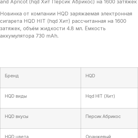
(hqd
and Apricot (hqd Хит Персик Абрикос) на 1600 затяжек
Хит
Персик
Новинка от компании HQD заряжаемая электронная
Абрикос)
сигарета HQD HIT (hqd Хит) рассчитанная на 1600
затяжек, объём жидкости 4.8 мл. Ёмкость
аккумулятора 730 mAh.
Бренд
HQD
HQD виды
Hqd HIT (Хит)
HQD вкусы
Персик Абрикос
HQD цвета
Оранжевый