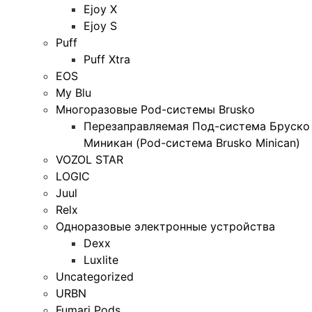
Ejoy X
Ejoy S
Puff
Puff Xtra
EOS
My Blu
Многоразовые Pod-системы Brusko
Перезаправляемая Под-система Бруско
Миникан (Pod-система Brusko Minican)
VOZOL STAR
LOGIC
Juul
Relx
Одноразовые электронные устройства
Dexx
Luxlite
Uncategorized
URBN
Fumari Pods