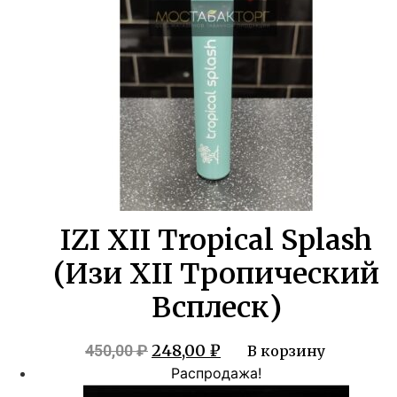
IZI XII Tropical Splash
(Изи XII Тропический
Всплеск)
Первоначальная
Текущая
248,00
₽
450,00
₽
В корзину
цена
цена:
Распродажа!