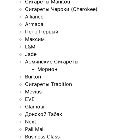
Сигареты Manitou
Сигареты Чероки (Cherokee)
Alliance
Armada
Пётр Первый
Максим
L&M
Jade
Армянские Сигареты
Морион
Burton
Сигареты Tradition
Mevius
EVE
Glamour
Донской Табак
Next
Pall Mall
Business Class