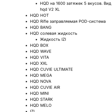
HQD на 1600 затяжек 5 вкусов. Вид
hqd V2 XL
HQD HOT
HQD Rifle заправляемая POD-система
HQD BANG
HQD солевая жидкость
Жидкость IZI
HQD BOX
HQD WAVE
HQD VITA
HQD XXL
HQD CUVIE ULTIMATE
HQD MEGA
HQD NOVA
HQD CUVIE AIR
HQD MINI
HQD STARK
HQD MELO
IZI