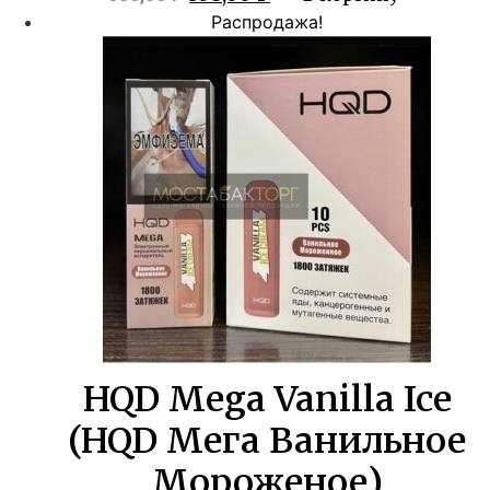
цена
цена:
Распродажа!
составляла
358,00 ₽.
650,00 ₽.
HQD Mega Vanilla Ice
(HQD Мега Ванильное
Мороженое)