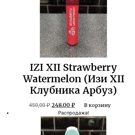
IZI XII Strawberry
Watermelon (Изи XII
Клубника Арбуз)
Первоначальная
Текущая
248,00
₽
450,00
₽
В корзину
цена
цена:
Распродажа!
составляла
248,00 ₽.
450,00 ₽.