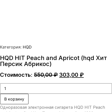
Категория:
HQD
HQD HIT Peach and Apricot (hqd Хит
Персик Абрикос)
Первоначальная
Текущая
Стоимость:
550,00
₽
303,00
₽
цена
цена:
составляла
303,00 ₽.
Количество
товара
550,00 ₽.
HQD
HIT
В корзину
Peach
and
Одноразовая электронная сигарета HQD HIT Peach
Apricot