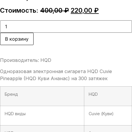
Первоначальная
Текущая
Стоимость:
400,00
₽
220,00
₽
цена
цена:
составляла
220,00 ₽.
Количество
товара
400,00 ₽.
HQD
Cuvie
В корзину
Pineapple
(HQD
Куви
Ананас)
Производитель: HQD
Одноразовая электронная сигарета HQD Cuvie
Pineapple (HQD Куви Ананас) на 300 затяжек
Бренд
HQD
HQD виды
Cuvie (Куви)