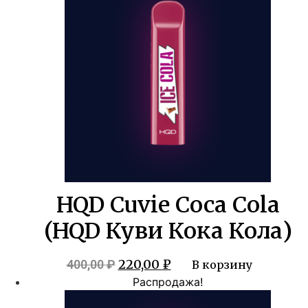
HQD Cuvie Coca Cola
(HQD Куви Кока Кола)
Первоначальная
Текущая
220,00
₽
400,00
₽
В корзину
цена
цена:
Распродажа!
составляла
220,00 ₽.