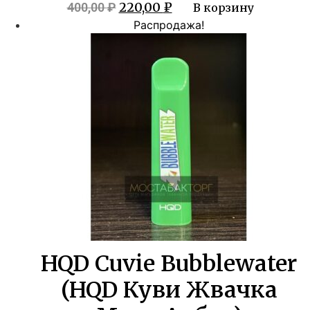
Первоначальная
Текущая
220,00
₽
400,00
₽
В корзину
цена
цена:
Распродажа!
составляла
220,00 ₽.
400,00 ₽.
HQD Cuvie Bubblewater
(HQD Куви Жвачка