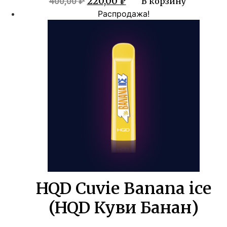
Первоначальная
Текущая
220,00
₽
400,00
₽
В корзину
цена
цена:
Распродажа!
составляла
220,00 ₽.
400,00 ₽.
HQD Cuvie Banana ice
(HQD Куви Банан)