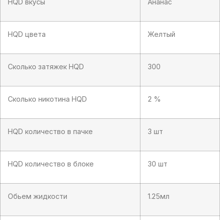
HQD вкусы
Ананас
HQD цвета
Желтый
Сколько затяжек HQD
300
Сколько никотина HQD
2 %
HQD количество в пачке
3 шт
HQD количество в блоке
30 шт
Обьем жидкости
1.25мл