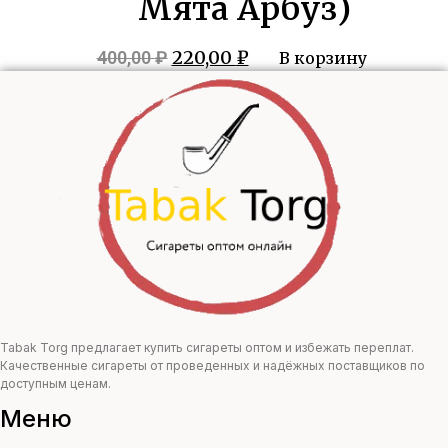
Мята Арбуз)
Первоначальная
Текущая
220,00
₽
400,00
₽
В корзину
цена
цена:
составляла
220,00 ₽.
400,00 ₽.
Tabak Torg предлагает купить сигареты оптом и избежать переплат.
Качественные сигареты от проведенных и надёжных поставщиков по
доступным ценам.
Меню