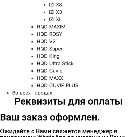
IZI X8
IZI X3
IZI XL
HQD MAXIM
HQD ROSY
HQD V2
HQD Super
HQD King
HQD Ultra Stick
HQD Cuvie
HQD MAXX
HQD CUVIE PLUS
Во всех городах
Реквизиты для оплаты
Ваш заказ оформлен.
Ожидайте с Вами свяжется менеджер в