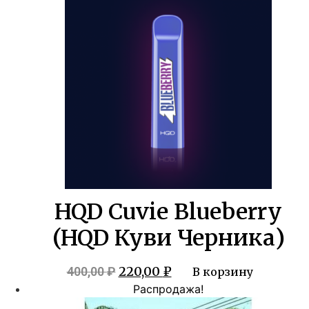
400,00 ₽.
HQD Cuvie Blueberry
(HQD Куви Черника)
Первоначальная
Текущая
220,00
₽
400,00
₽
В корзину
цена
цена:
Распродажа!
составляла
220,00 ₽.