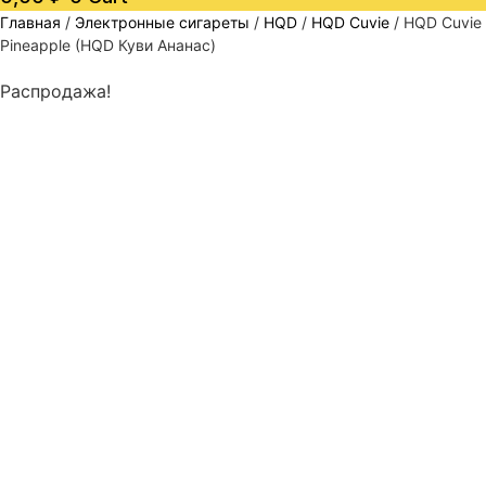
Главная
/
Электронные сигареты
/
HQD
/
HQD Cuvie
/ HQD Cuvie
Pineapple (HQD Куви Ананас)
Распродажа!