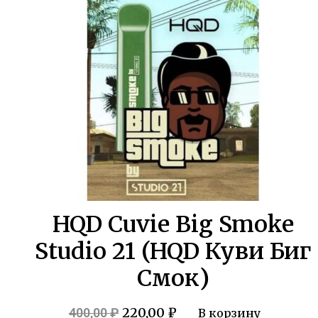
400,00 ₽.
HQD Cuvie Big Smoke
Studio 21 (HQD Куви Биг
Смок)
Первоначальная
Текущая
220,00
₽
400,00
₽
В корзину