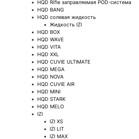
HQD Rifle заправляемая POD-система
HQD BANG
HQD солевая жидкость
Жидкость IZI
HQD BOX
HQD WAVE
HQD VITA
HQD XXL
HQD CUVIE ULTIMATE
HQD MEGA
HQD NOVA
HQD CUVIE AIR
HQD MINI
HQD STARK
HQD MELO
IZI
IZI XS
IZI LIT
IZI MAX