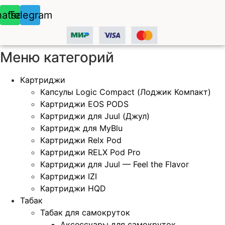
atsapp
Telegram
Меню категорий
Картриджи
Капсулы Logic Compact (Лоджик Компакт)
Картриджи EOS PODS
Картриджи для Juul (Джул)
Картридж для MyBlu
Картриджи Relx Pod
Картриджи RELX Pod Pro
Картриджи для Juul — Feel the Flavor
Картриджи IZI
Картриджи HQD
Табак
Табак для самокруток
Аксессуары для самокруток