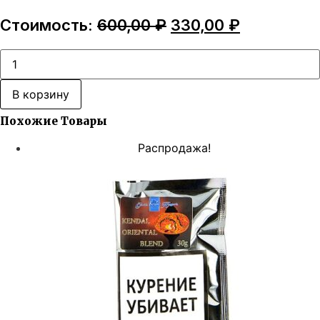
Первоначальная
Текущая
Стоимость:
600,00
₽
330,00
₽
цена
цена:
составляла
330,00 ₽.
Количество
товара
600,00 ₽.
Gawith
&
В корзину
Hoggarth
Kendal
Похожие Товары
Lakeland
Blend
Распродажа!