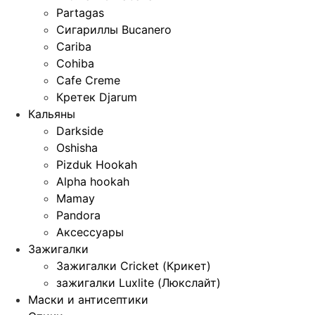
Partagas
Сигариллы Bucanero
Cariba
Cohiba
Cafe Creme
Кретек Djarum
Кальяны
Darkside
Oshisha
Pizduk Hookah
Alpha hookah
Mamay
Pandora
Аксессуары
Зажигалки
Зажигалки Cricket (Крикет)
зажигалки Luxlite (Люкслайт)
Маски и антисептики