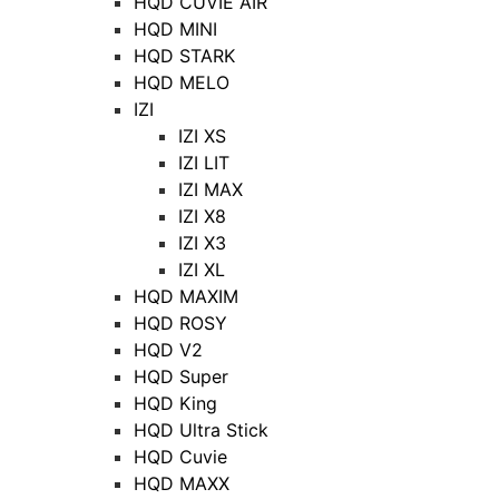
HQD CUVIE AIR
HQD MINI
HQD STARK
HQD MELO
IZI
IZI XS
IZI LIT
IZI MAX
IZI X8
IZI X3
IZI XL
HQD MAXIM
HQD ROSY
HQD V2
HQD Super
HQD King
HQD Ultra Stick
HQD Cuvie
HQD MAXX