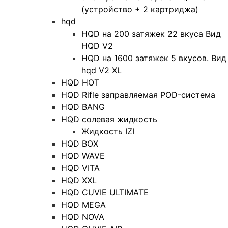
(устройство + 2 картриджа)
hqd
HQD на 200 затяжек 22 вкуса Вид
HQD V2
HQD на 1600 затяжек 5 вкусов. Вид
hqd V2 XL
HQD HOT
HQD Rifle заправляемая POD-система
HQD BANG
HQD солевая жидкость
Жидкость IZI
HQD BOX
HQD WAVE
HQD VITA
HQD XXL
HQD CUVIE ULTIMATE
HQD MEGA
HQD NOVA