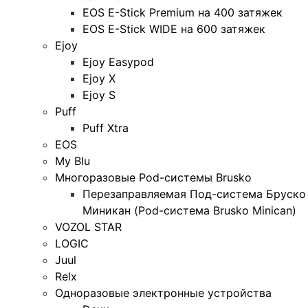
EOS E-Stick Premium на 400 затяжек
EOS E-Stick WIDE на 600 затяжек
Ejoy
Ejoy Easypod
Ejoy X
Ejoy S
Puff
Puff Xtra
EOS
My Blu
Многоразовые Pod-системы Brusko
Перезаправляемая Под-система Бруско
Миникан (Pod-система Brusko Minican)
VOZOL STAR
LOGIC
Juul
Relx
Одноразовые электронные устройства