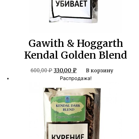
Gawith & Hoggarth
Kendal Golden Blend
Первоначальная
Текущая
330,00
₽
600,00
₽
В корзину
цена
цена:
Распродажа!
составляла
330,00 ₽.
600,00 ₽.