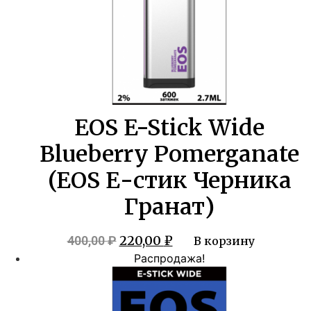
EOS E-Stick Wide
Blueberry Pomerganate
(EOS Е-стик Черника
Гранат)
Первоначальная
Текущая
220,00
₽
400,00
₽
В корзину
цена
цена:
Распродажа!
составляла
220,00 ₽.
400,00 ₽.