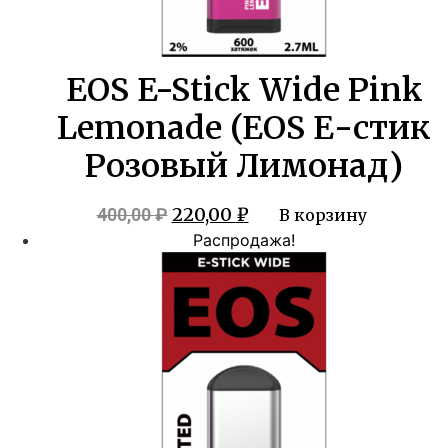
EOS E-Stick Wide Pink
Lemonade (EOS Е-стик
Розовый Лимонад)
Первоначальная
Текущая
220,00
₽
400,00
₽
В корзину
цена
цена:
Распродажа!
составляла
220,00 ₽.
400,00 ₽.