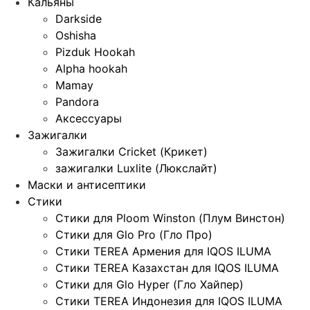
Кальяны
Darkside
Oshisha
Pizduk Hookah
Alpha hookah
Mamay
Pandora
Аксессуары
Зажигалки
Зажигалки Cricket (Крикет)
зажигалки Luxlite (Люкслайт)
Маски и антисептики
Стики
Стики для Ploom Winston (Плум Винстон)
Стики для Glo Pro (Гло Про)
Стики TEREA Армения для IQOS ILUMA
Стики TEREA Казахстан для IQOS ILUMA
Стики для Glo Hyper (Гло Хайпер)
Стики TEREA Индонезия для IQOS ILUMA