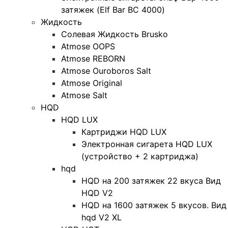
затяжек (Elf Bar BC 4000)
Жидкость
Солевая Жидкость Brusko
Atmose OOPS
Atmose REBORN
Atmose Ouroboros Salt
Atmose Original
Atmose Salt
HQD
HQD LUX
Картриджи HQD LUX
Электронная сигарета HQD LUX
(устройство + 2 картриджа)
hqd
HQD на 200 затяжек 22 вкуса Вид
HQD V2
HQD на 1600 затяжек 5 вкусов. Вид
hqd V2 XL