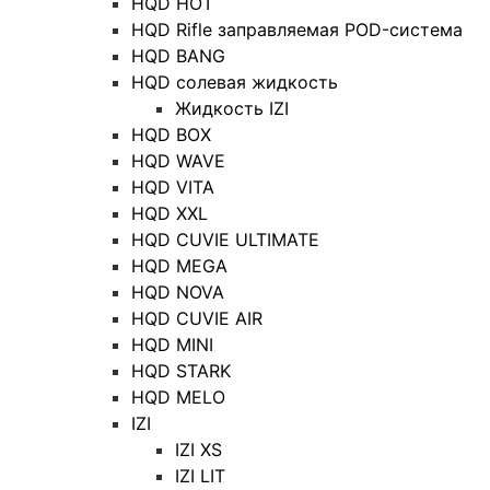
HQD HOT
HQD Rifle заправляемая POD-система
HQD BANG
HQD солевая жидкость
Жидкость IZI
HQD BOX
HQD WAVE
HQD VITA
HQD XXL
HQD CUVIE ULTIMATE
HQD MEGA
HQD NOVA
HQD CUVIE AIR
HQD MINI
HQD STARK
HQD MELO
IZI
IZI XS
IZI LIT