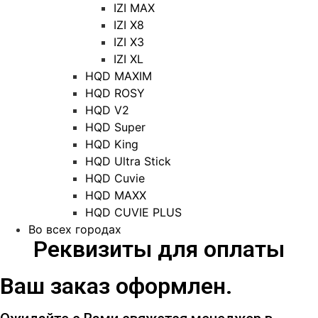
IZI MAX
IZI X8
IZI X3
IZI XL
HQD MAXIM
HQD ROSY
HQD V2
HQD Super
HQD King
HQD Ultra Stick
HQD Cuvie
HQD MAXX
HQD CUVIE PLUS
Во всех городах
Реквизиты для оплаты
Ваш заказ оформлен.