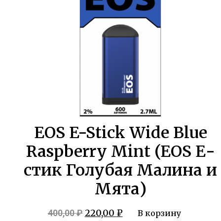
EOS E-Stick Wide Blue
Raspberry Mint (EOS Е-
стик Голубая Малина и
Мята)
Первоначальная
Текущая
220,00
₽
400,00
₽
В корзину