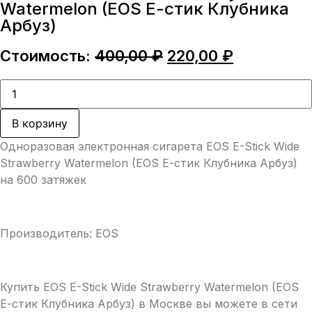
Watermelon (EOS Е-стик Клубника
Арбуз)
Первоначальная
Текущая
Стоимость:
400,00
₽
220,00
₽
цена
цена:
составляла
220,00 ₽.
Количество
товара
400,00 ₽.
EOS
E-
В корзину
Stick
Wide
Одноразовая электронная сигарета EOS E-Stick Wide
Strawberry
Watermelon
Strawberry Watermelon (EOS Е-стик Клубника Арбуз)
(EOS
на 600 затяжек
Е-
стик
Клубника
Арбуз)
Производитель: EOS
Купить EOS E-Stick Wide Strawberry Watermelon (EOS
Е-стик Клубника Арбуз) в Москве вы можете в сети