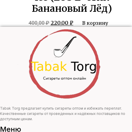
Банановый Лёд)
Первоначальная
Текущая
220,00
₽
400,00
₽
В корзину
цена
цена:
составляла
220,00 ₽.
400,00 ₽.
Tabak Torg предлагает купить сигареты оптом и избежать переплат.
Качественные сигареты от проведенных и надёжных поставщиков по
доступным ценам.
Меню