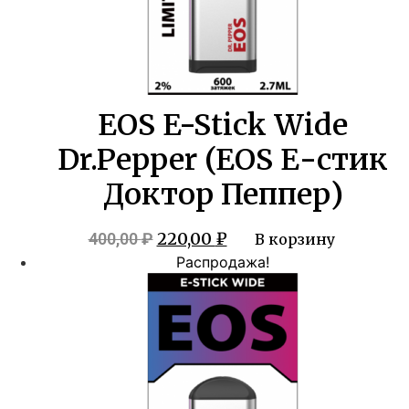
EOS E-Stick Wide
Dr.Pepper (EOS Е-стик
Доктор Пеппер)
Первоначальная
Текущая
220,00
₽
400,00
₽
В корзину
цена
цена:
Распродажа!
составляла
220,00 ₽.
400,00 ₽.