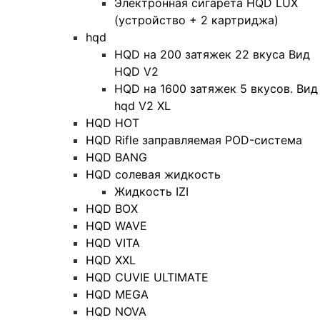
Электронная сигарета HQD LUX
(устройство + 2 картриджа)
hqd
HQD на 200 затяжек 22 вкуса Вид
HQD V2
HQD на 1600 затяжек 5 вкусов. Вид
hqd V2 XL
HQD HOT
HQD Rifle заправляемая POD-система
HQD BANG
HQD солевая жидкость
Жидкость IZI
HQD BOX
HQD WAVE
HQD VITA
HQD XXL
HQD CUVIE ULTIMATE
HQD MEGA
HQD NOVA