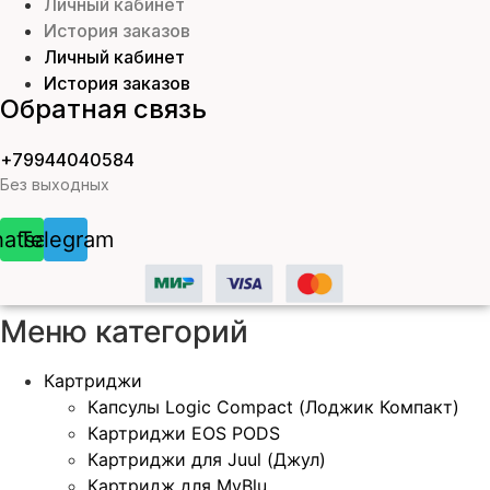
Личный кабинет
История заказов
Личный кабинет
История заказов
Обратная связь
+79944040584
Без выходных
atsapp
Telegram
Меню категорий
Картриджи
Капсулы Logic Compact (Лоджик Компакт)
Картриджи EOS PODS
Картриджи для Juul (Джул)
Картридж для MyBlu