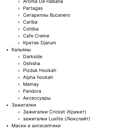
Aroma De Habana
Partagas
Сигариллы Bucanero
Cariba
Cohiba
Cafe Creme
Кретек Djarum
Кальяны
Darkside
Oshisha
Pizduk Hookah
Alpha hookah
Mamay
Pandora
Аксессуары
Зажигалки
Зажигалки Cricket (Крикет)
зажигалки Luxlite (Люкслайт)
Маски и антисептики