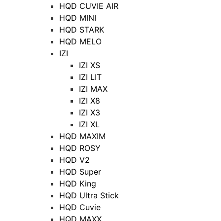
HQD CUVIE AIR
HQD MINI
HQD STARK
HQD MELO
IZI
IZI XS
IZI LIT
IZI MAX
IZI X8
IZI X3
IZI XL
HQD MAXIM
HQD ROSY
HQD V2
HQD Super
HQD King
HQD Ultra Stick
HQD Cuvie
HQD MAXX