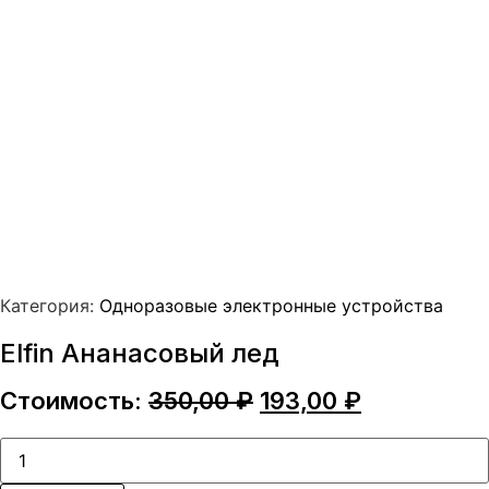
Категория:
Одноразовые электронные устройства
Elfin Ананасовый лед
Первоначальная
Текущая
Стоимость:
350,00
₽
193,00
₽
цена
цена:
составляла
193,00 ₽.
Количество
товара
350,00 ₽.
Elfin