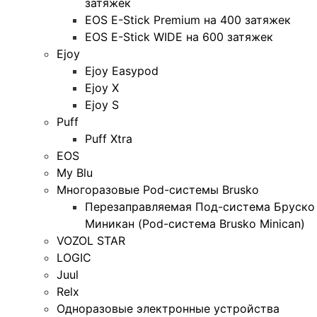
затяжек
EOS E-Stick Premium на 400 затяжек
EOS E-Stick WIDE на 600 затяжек
Ejoy
Ejoy Easypod
Ejoy X
Ejoy S
Puff
Puff Xtra
EOS
My Blu
Многоразовые Pod-системы Brusko
Перезаправляемая Под-система Бруско
Миникан (Pod-система Brusko Minican)
VOZOL STAR
LOGIC
Juul
Relx
Одноразовые электронные устройства