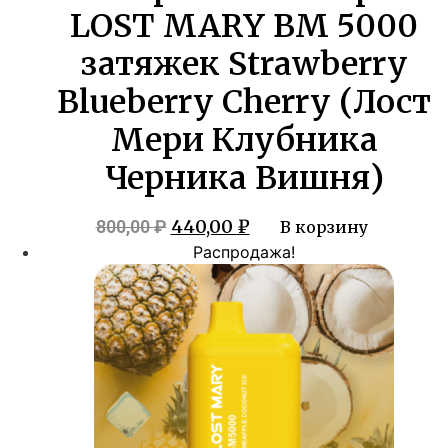
LOST MARY BM 5000
затяжек Strawberry
Blueberry Cherry (Лост
Мери Клубника
Черника Вишня)
Первоначальная
Текущая
440,00
₽
800,00
₽
В корзину
цена
цена:
Распродажа!
составляла
440,00 ₽.
800,00 ₽.