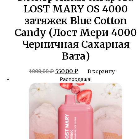
LOST MARY OS 4000
затяжек Blue Cotton
Candy (Лост Мери 4000
Черничная Сахарная
Вата)
Первоначальная
Текущая
550,00
₽
1000,00
₽
В корзину
цена
цена:
Распродажа!
составляла
550,00 ₽.
1000,00 ₽.