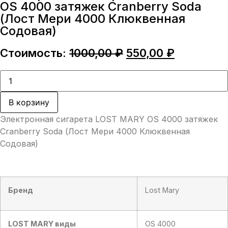
OS 4000 затяжек Cranberry Soda
(Лост Мери 4000 Клюквенная
Содовая)
Первоначальная
Текущая
Стоимость:
1000,00
₽
550,00
₽
цена
цена:
составляла
550,00 ₽.
Количество
товара
1000,00 ₽.
Электронная
сигарета
В корзину
LOST
MARY
Электронная сигарета LOST MARY OS 4000 затяжек
OS
4000
Cranberry Soda (Лост Мери 4000 Клюквенная
затяжек
Содовая)
Cranberry
Soda
(Лост
Мери
4000
Клюквенная
Бренд
Lost Mary
Содовая)
LOST MARY
виды
OS 4000