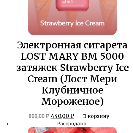
Электронная сигарета
LOST MARY BM 5000
затяжек Strawberry Ice
Cream (Лост Мери
Клубничное
Мороженое)
Первоначальная
Текущая
440,00
₽
800,00
₽
В корзину
цена
цена:
Распродажа!
составляла
440,00 ₽.