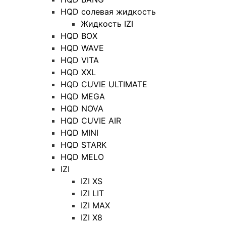
HQD солевая жидкость
Жидкость IZI
HQD BOX
HQD WAVE
HQD VITA
HQD XXL
HQD CUVIE ULTIMATE
HQD MEGA
HQD NOVA
HQD CUVIE AIR
HQD MINI
HQD STARK
HQD MELO
IZI
IZI XS
IZI LIT
IZI MAX
IZI X8