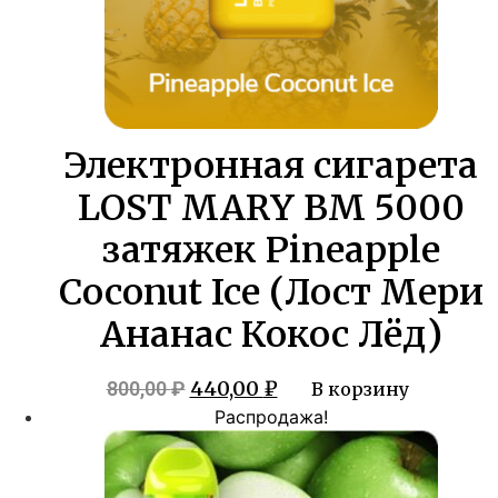
Электронная сигарета
LOST MARY BM 5000
затяжек Pineapple
Coconut Ice (Лост Мери
Ананас Кокос Лёд)
Первоначальная
Текущая
440,00
₽
800,00
₽
В корзину
цена
цена:
Распродажа!
составляла
440,00 ₽.
800,00 ₽.