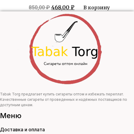
Первоначальная
Текущая
468,00
₽
850,00
₽
В корзину
цена
цена:
составляла
468,00 ₽.
850,00 ₽.
Tabak Torg предлагает купить сигареты оптом и избежать переплат.
Качественные сигареты от проведенных и надёжных поставщиков по
доступным ценам.
Меню
Доставка и оплата