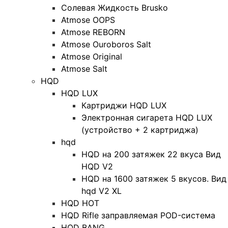
Солевая Жидкость Brusko
Atmose OOPS
Atmose REBORN
Atmose Ouroboros Salt
Atmose Original
Atmose Salt
HQD
HQD LUX
Картриджи HQD LUX
Электронная сигарета HQD LUX
(устройство + 2 картриджа)
hqd
HQD на 200 затяжек 22 вкуса Вид
HQD V2
HQD на 1600 затяжек 5 вкусов. Вид
hqd V2 XL
HQD HOT
HQD Rifle заправляемая POD-система
HQD BANG