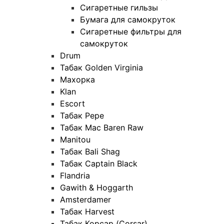
Сигаретные гильзы
Бумага для самокруток
Сигаретные фильтры для
самокруток
Drum
Табак Golden Virginia
Махорка
Klan
Escort
Табак Pepe
Табак Mac Baren Raw
Manitou
Табак Bali Shag
Табак Captain Black
Flandria
Gawith & Hoggarth
Amsterdamer
Табак Harvest
Табак Корсар (Corsar)