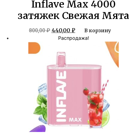
Inflave Max 4000
затяжек Свежая Мята
Первоначальная
Текущая
440,00
₽
800,00
₽
В корзину
цена
цена:
Распродажа!
составляла
440,00 ₽.
800,00 ₽.