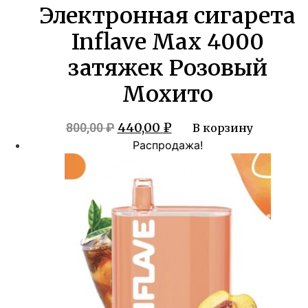
Электронная сигарета
Inflave Max 4000
затяжек Розовый
Мохито
Первоначальная
Текущая
440,00
₽
800,00
₽
В корзину
цена
цена:
Распродажа!
составляла
440,00 ₽.
800,00 ₽.