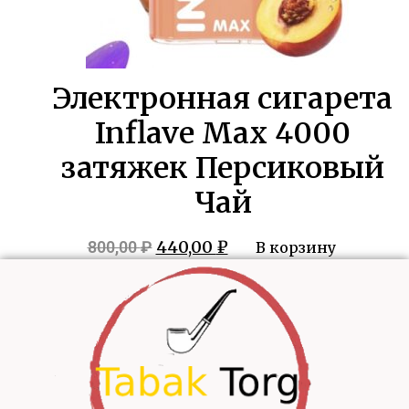
Электронная сигарета
Inflave Max 4000
затяжек Персиковый
Чай
Первоначальная
Текущая
440,00
₽
800,00
₽
В корзину
цена
цена:
составляла
440,00 ₽.
800,00 ₽.