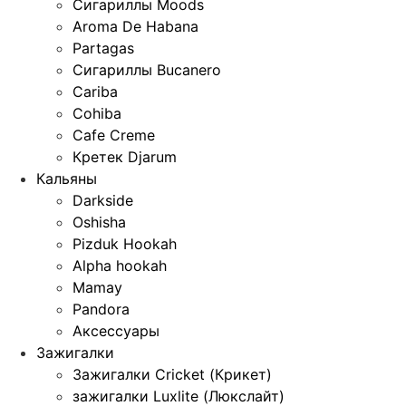
Сигариллы Moods
Aroma De Habana
Partagas
Сигариллы Bucanero
Cariba
Cohiba
Cafe Creme
Кретек Djarum
Кальяны
Darkside
Oshisha
Pizduk Hookah
Alpha hookah
Mamay
Pandora
Аксессуары
Зажигалки
Зажигалки Cricket (Крикет)
зажигалки Luxlite (Люкслайт)