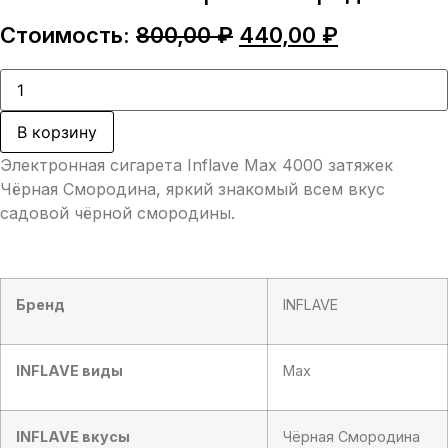
Первоначальная
Текущая
Стоимость:
800,00
₽
440,00
₽
цена
цена:
составляла
440,00 ₽.
Количество
товара
800,00 ₽.
Электронная
сигарета
В корзину
Inflave
Max
Электронная сигарета Inflave Max 4000 затяжек
4000
затяжек
Чёрная Смородина, яркий знакомый всем вкус
Чёрная
садовой чёрной смородины.
Смородина
Бренд
INFLAVE
INFLAVE виды
Max
INFLAVE вкусы
Чёрная Смородина