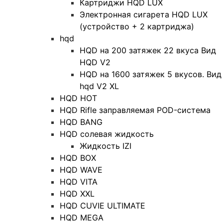
Картриджи HQD LUX
Электронная сигарета HQD LUX
(устройство + 2 картриджа)
hqd
HQD на 200 затяжек 22 вкуса Вид
HQD V2
HQD на 1600 затяжек 5 вкусов. Вид
hqd V2 XL
HQD HOT
HQD Rifle заправляемая POD-система
HQD BANG
HQD солевая жидкость
Жидкость IZI
HQD BOX
HQD WAVE
HQD VITA
HQD XXL
HQD CUVIE ULTIMATE
HQD MEGA