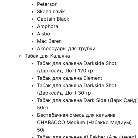
Peterson
Skandinavik
Captain Black
Amphora
Alsbo
Mac Baren
Аксессуары для трубки
Табак для Кальяна
Табак для кальяна Darkside Shot
(Дарксайд Шот) 120 гр
Табак для кальяна Element
Табак для кальяна Darkside Shot
(Дарксайд Шот) 30 гр
Табак для кальяна Dark Side (Дарк Сайд)
50гр
Бестабачная смесь для кальяна
CHABACCO Medium (Чабакко Медиум)
50г
Табак для кальяна Al Fakher (Аль Факер)