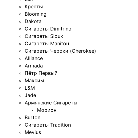
Кресты
Blooming
Dakota
Сигареты Dimitrino
Сигареты Sioux
Сигареты Manitou
Сигареты Чероки (Cherokee)
Alliance
Armada
Пётр Первый
Максим
L&M
Jade
Армянские Сигареты
Морион
Burton
Сигареты Tradition
Mevius