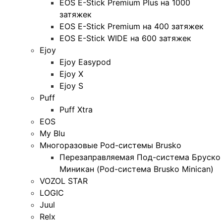
EOS E-Stick Premium Plus на 1000
затяжек
EOS E-Stick Premium на 400 затяжек
EOS E-Stick WIDE на 600 затяжек
Ejoy
Ejoy Easypod
Ejoy X
Ejoy S
Puff
Puff Xtra
EOS
My Blu
Многоразовые Pod-системы Brusko
Перезаправляемая Под-система Бруско
Миникан (Pod-система Brusko Minican)
VOZOL STAR
LOGIC
Juul
Relx