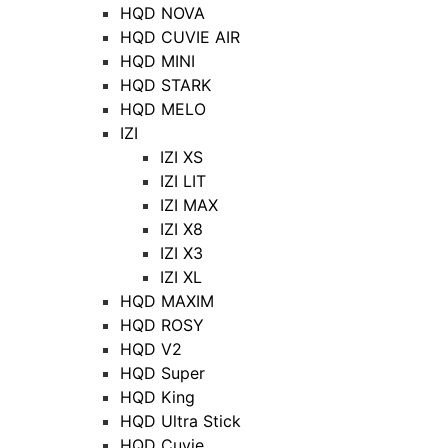
HQD NOVA
HQD CUVIE AIR
HQD MINI
HQD STARK
HQD MELO
IZI
IZI XS
IZI LIT
IZI MAX
IZI X8
IZI X3
IZI XL
HQD MAXIM
HQD ROSY
HQD V2
HQD Super
HQD King
HQD Ultra Stick
HQD Cuvie