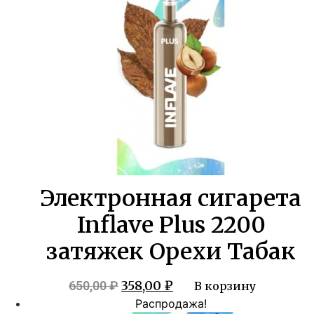
Электронная сигарета
Inflave Plus 2200
затяжек Орехи Табак
Первоначальная
Текущая
358,00
₽
650,00
₽
В корзину
цена
цена:
Распродажа!