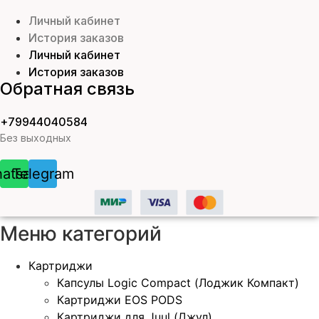
Личный кабинет
История заказов
Личный кабинет
История заказов
Обратная связь
+79944040584
Без выходных
atsapp
Telegram
Меню категорий
Картриджи
Капсулы Logic Compact (Лоджик Компакт)
Картриджи EOS PODS
Картриджи для Juul (Джул)