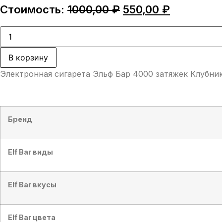
Первоначальная
Текущая
Стоимость:
1000,00
₽
550,00
₽
цена
цена:
составляла
550,00 ₽.
Количество
товара
1000,00 ₽.
Электронная
сигарета
В корзину
Эльф
Бар
Электронная сигарета Эльф Бар 4000 затяжек Клубника
4000
затяжек
Клубника
Манго
(Elf
Bar
Бренд
BC
4000
Strawberry
Mango)
Elf Bar виды
Elf Bar вкусы
Elf Bar цвета