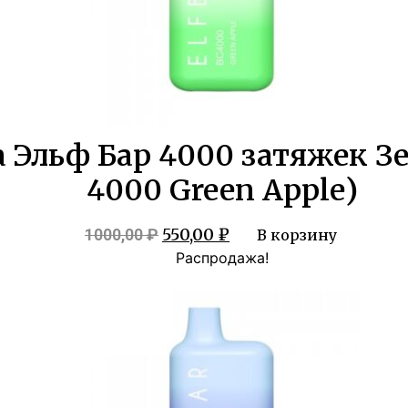
 Эльф Бар 4000 затяжек Зел
4000 Green Apple)
Первоначальная
Текущая
550,00
₽
1000,00
₽
В корзину
цена
цена:
Распродажа!
составляла
550,00 ₽.
1000,00 ₽.