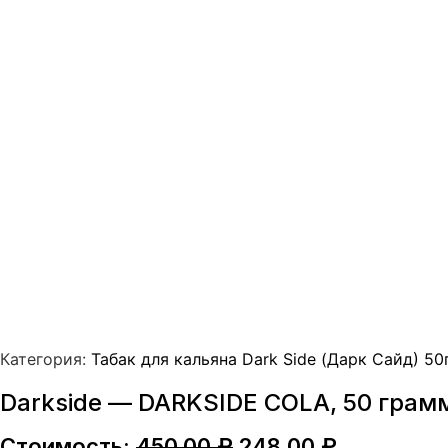
Категория:
Табак для кальяна Dark Side (Дарк Сайд) 50
Darkside — DARKSIDE COLA, 50 грам
Первоначальная
Текущая
Стоимость:
450,00
₽
248,00
₽