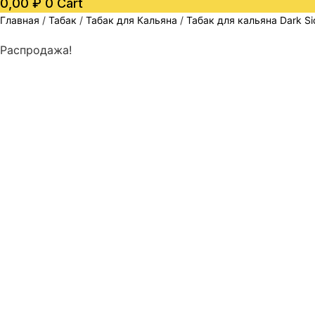
0,00
₽
0
Cart
Главная
/
Табак
/
Табак для Кальяна
/
Табак для кальяна Dark S
Распродажа!