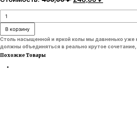
цена
цена:
составляла
248,00 ₽.
Количество
товара
450,00 ₽.
Darkside
-
В корзину
DARKSIDE
COLA,
Столь насыщенной и яркой колы мы давненько уже не
50
грамм
должны объединяться в реально крутое сочетание, 
Похожие Товары