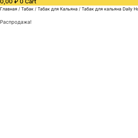
0,00
₽
0
Cart
Главная
/
Табак
/
Табак для Кальяна
/
Табак для кальяна Daily H
Распродажа!