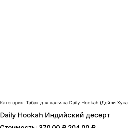
Категория:
Табак для кальяна Daily Hookah (Дейли Хука
Daily Hookah Индийский десерт
Первоначальная
Текущая
Стоимость:
370,00
₽
204,00
₽