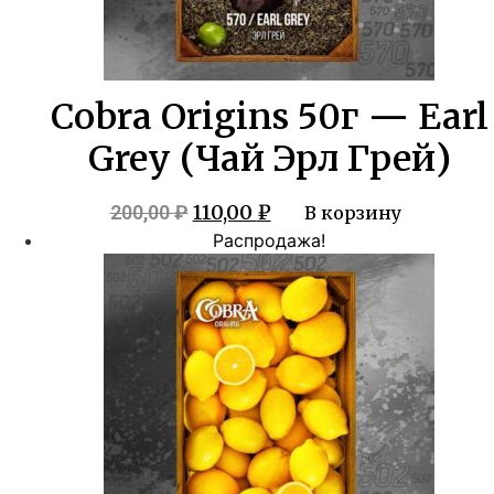
Cobra Origins 50г — Earl
Grey (Чай Эрл Грей)
Первоначальная
Текущая
110,00
₽
200,00
₽
В корзину
цена
цена:
Распродажа!
составляла
110,00 ₽.
200,00 ₽.