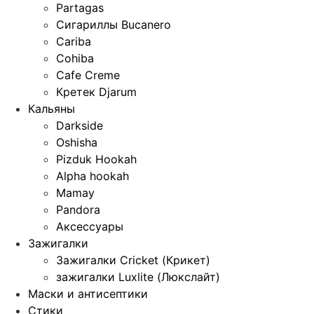
Partagas
Сигариллы Bucanero
Cariba
Cohiba
Cafe Creme
Кретек Djarum
Кальяны
Darkside
Oshisha
Pizduk Hookah
Alpha hookah
Mamay
Pandora
Аксессуары
Зажигалки
Зажигалки Cricket (Крикет)
зажигалки Luxlite (Люкслайт)
Маски и антисептики
Стики