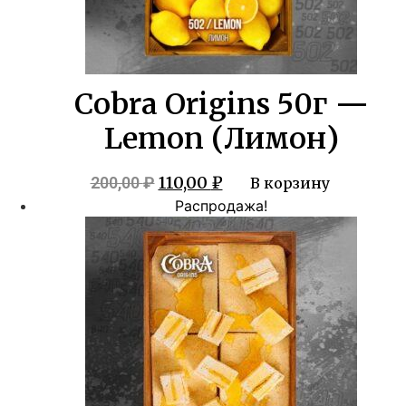
Cobra Origins 50г —
Lemon (Лимон)
Первоначальная
Текущая
110,00
₽
200,00
₽
В корзину
цена
цена:
Распродажа!
составляла
110,00 ₽.
200,00 ₽.