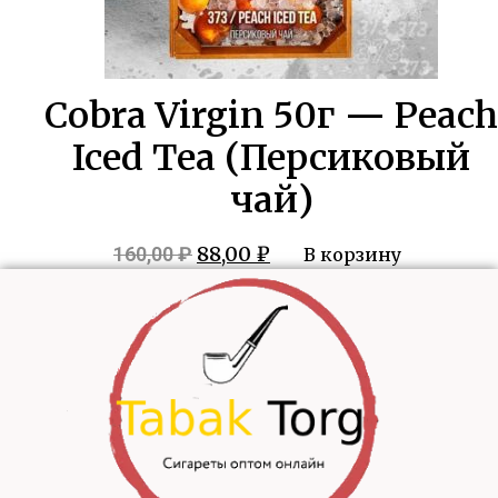
Cobra Virgin 50г — Peach
Iced Tea (Персиковый
чай)
Первоначальная
Текущая
88,00
₽
160,00
₽
В корзину
цена
цена:
составляла
88,00 ₽.
160,00 ₽.