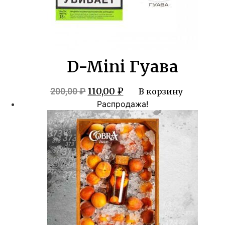
D-Mini Гуава
Первоначальная
Текущая
110,00
₽
200,00
₽
В корзину
цена
цена:
Распродажа!
составляла
110,00 ₽.
200,00 ₽.