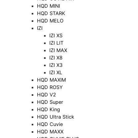
HQD MINI
HQD STARK
HQD MELO
IZI
IZI XS
IZI LIT
IZI MAX
IZI X8
IZI X3
IZI XL
HQD MAXIM
HQD ROSY
HQD V2
HQD Super
HQD King
HQD Ultra Stick
HQD Cuvie
HQD MAXX