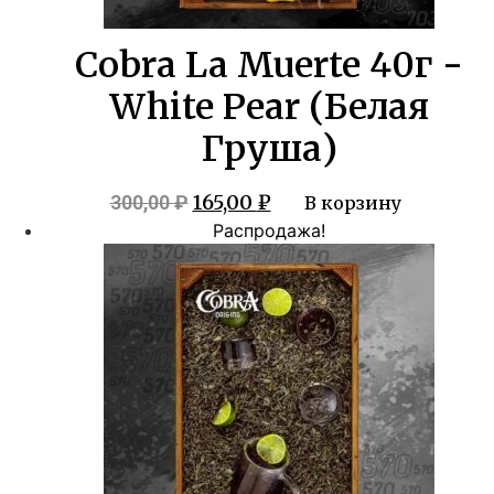
Cobra La Muerte 40г -
White Pear (Белая
Груша)
Первоначальная
Текущая
165,00
₽
300,00
₽
В корзину
цена
цена:
Распродажа!
составляла
165,00 ₽.
300,00 ₽.