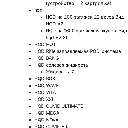
(устройство + 2 картриджа)
hqd
HQD на 200 затяжек 22 вкуса Вид
HQD V2
HQD на 1600 затяжек 5 вкусов. Вид
hqd V2 XL
HQD HOT
HQD Rifle заправляемая POD-система
HQD BANG
HQD солевая жидкость
Жидкость IZI
HQD BOX
HQD WAVE
HQD VITA
HQD XXL
HQD CUVIE ULTIMATE
HQD MEGA
HQD NOVA
HQD CUVIE AIR