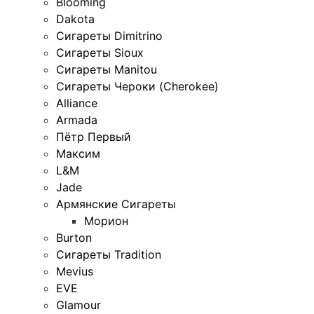
Blooming
Dakota
Сигареты Dimitrino
Сигареты Sioux
Сигареты Manitou
Сигареты Чероки (Cherokee)
Alliance
Armada
Пётр Первый
Максим
L&M
Jade
Армянские Сигареты
Морион
Burton
Сигареты Tradition
Mevius
EVE
Glamour