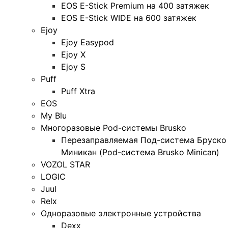
EOS E-Stick Premium на 400 затяжек
EOS E-Stick WIDE на 600 затяжек
Ejoy
Ejoy Easypod
Ejoy X
Ejoy S
Puff
Puff Xtra
EOS
My Blu
Многоразовые Pod-системы Brusko
Перезаправляемая Под-система Бруско
Миникан (Pod-система Brusko Minican)
VOZOL STAR
LOGIC
Juul
Relx
Одноразовые электронные устройства
Dexx