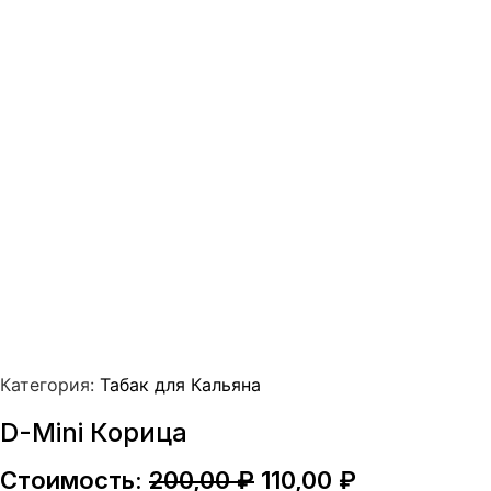
Категория:
Табак для Кальяна
D-Mini Корица
Первоначальная
Текущая
Стоимость:
200,00
₽
110,00
₽