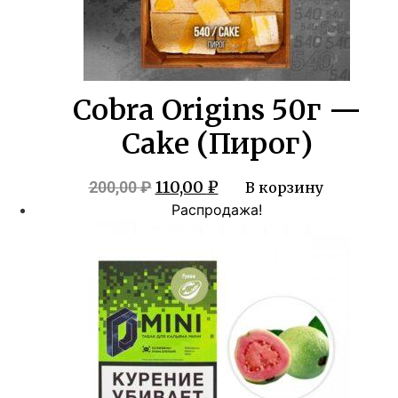
Cobra Origins 50г —
Cake (Пирог)
Первоначальная
Текущая
110,00
₽
200,00
₽
В корзину
цена
цена:
Распродажа!
составляла
110,00 ₽.
200,00 ₽.