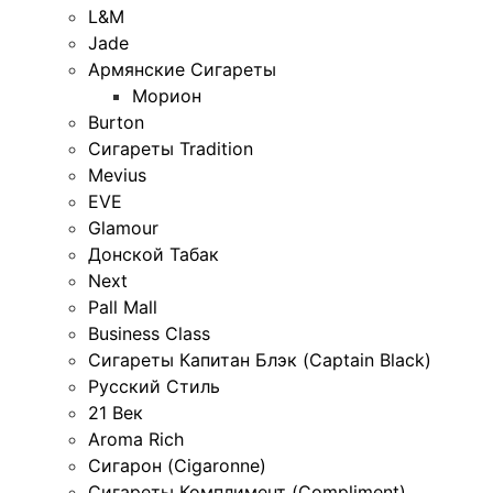
L&M
Jade
Армянские Сигареты
Морион
Burton
Сигареты Tradition
Mevius
EVE
Glamour
Донской Табак
Next
Pall Mall
Business Class
Сигареты Капитан Блэк (Captain Black)
Русский Стиль
21 Век
Aroma Rich
Сигарон (Cigaronne)
Сигареты Комплимент (Compliment)