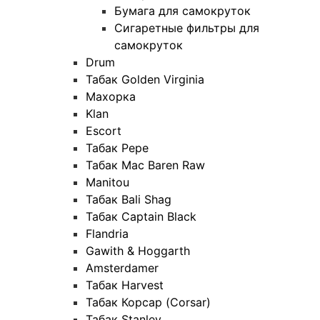
Бумага для самокруток
Сигаретные фильтры для
самокруток
Drum
Табак Golden Virginia
Махорка
Klan
Escort
Табак Pepe
Табак Mac Baren Raw
Manitou
Табак Bali Shag
Табак Captain Black
Flandria
Gawith & Hoggarth
Amsterdamer
Табак Harvest
Табак Корсар (Corsar)
Табак Stanley