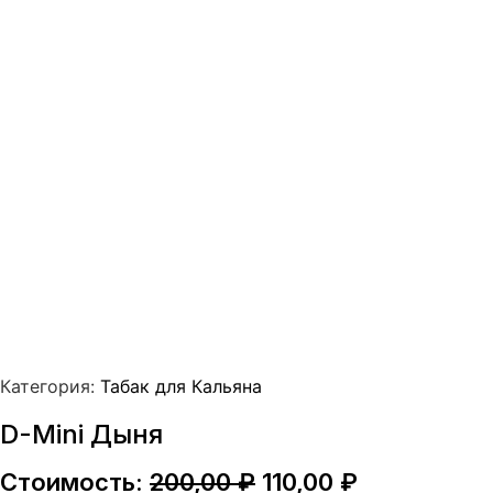
Категория:
Табак для Кальяна
D-Mini Дыня
Первоначальная
Текущая
Стоимость:
200,00
₽
110,00
₽