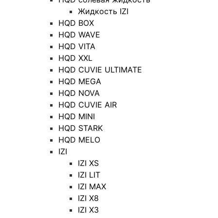
Жидкость IZI
HQD BOX
HQD WAVE
HQD VITA
HQD XXL
HQD CUVIE ULTIMATE
HQD MEGA
HQD NOVA
HQD CUVIE AIR
HQD MINI
HQD STARK
HQD MELO
IZI
IZI XS
IZI LIT
IZI MAX
IZI X8
IZI X3