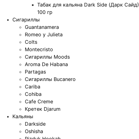
Табак для кальяна Dark Side (Дарк Сайд)
100 гр
Сигариллы
Guantanamera
Romeo y Julieta
Colts
Montecristo
Сигариллы Moods
Aroma De Habana
Partagas
Сигариллы Bucanero
Cariba
Cohiba
Cafe Creme
Кретек Djarum
Кальяны
Darkside
Oshisha
Pizduk Hookah