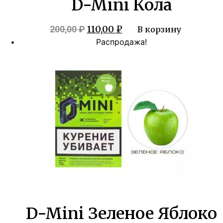
D-Mini Кола
Первоначальная
Текущая
110,00
₽
200,00
₽
В корзину
цена
цена:
Распродажа!
составляла
110,00 ₽.
200,00 ₽.
D-Mini Зеленое Яблоко