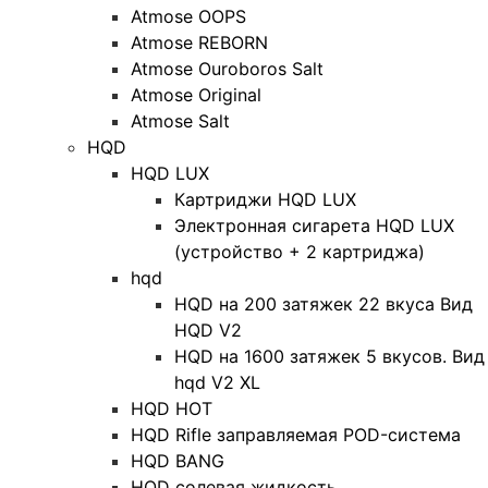
Atmose OOPS
Atmose REBORN
Atmose Ouroboros Salt
Atmose Original
Atmose Salt
HQD
HQD LUX
Картриджи HQD LUX
Электронная сигарета HQD LUX
(устройство + 2 картриджа)
hqd
HQD на 200 затяжек 22 вкуса Вид
HQD V2
HQD на 1600 затяжек 5 вкусов. Вид
hqd V2 XL
HQD HOT
HQD Rifle заправляемая POD-система
HQD BANG
HQD солевая жидкость