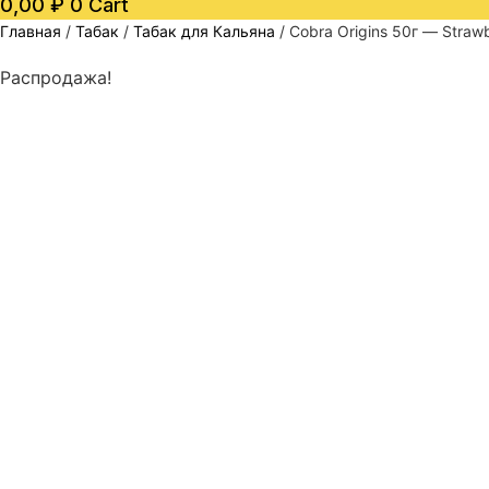
0,00
₽
0
Cart
Главная
/
Табак
/
Табак для Кальяна
/ Cobra Origins 50г — Straw
Распродажа!