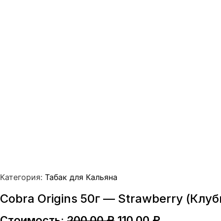
Категория:
Табак для Кальяна
Cobra Origins 50г — Strawberry (Клу
Первоначальная
Текущая
Стоимость:
200,00
₽
110,00
₽