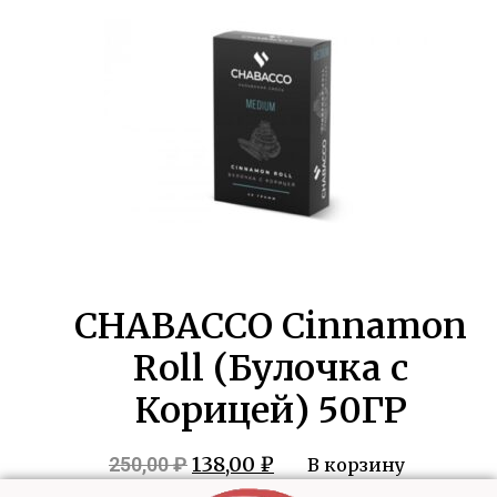
250,00 ₽.
CHABACCO Cinnamon
Roll (Булочка с
Корицей) 50ГР
Первоначальная
Текущая
138,00
₽
250,00
₽
В корзину
цена
цена: