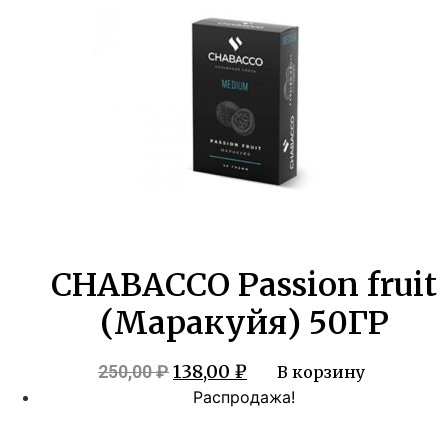
CHABACCO Passion fruit
(Маракуйя) 50ГР
Первоначальная
Текущая
138,00
₽
250,00
₽
В корзину
цена
цена:
Распродажа!
составляла
138,00 ₽.